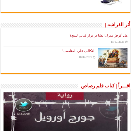
أثر الفراشة |
هل عُرضَ منزل الشاعر نزار قباني للبيع؟
15/07/2026
التكالب على المناصب!
18/02/2026
اقـــرأ | كتاب قلم رصاص