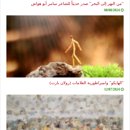
“من النهر إلى البحر” صدر حديثاً للشاعر سامر أبو هواش
08/08/2024
“الهايكو” وامبراطورية العلامات (رولان بارت)
12/07/2024