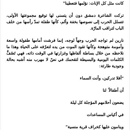
كانت مثل كل الإناث: نؤلمها فتعطينا”
تركت الشاعرة دمشق دون أن يتسنى لها توقيع مجموعتها الأولى،
تتسلل الحرب إلى نصوصها بخفة وألم، كأنها طفلة تمدّ رأسها من خلف
الباب لتراقب المارّة.
نارين لم تواجه الحرب وجهاً لوجه، إنما فرشت أمامها طفولة واسعة
وأمومة متوهجة وكأنها تقود الموت من يده لتعرّفه على الحياة وهذا ما
نلاحظه من خلال بساطة ألفاظها وغزارتها في الوقت ذاته، فهي تَصُفُّ
الكلمات اليومية والبسيطة لتقحمك في نصّ لا مهرب منه أشبه بحالة
وجودية طارئة:
“أفلا تدركين، وأنت السماء
أن أطفالاً لنا
يضعون أحلامهم المؤجلة كل ليلة
في أكياس المساعدات
وينامون عليها كخراف قرية منسية”