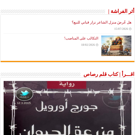
أثر الفراشة |
هل عُرضَ منزل الشاعر نزار قباني للبيع؟
15/07/2026
التكالب على المناصب!
18/02/2026
اقـــرأ | كتاب قلم رصاص