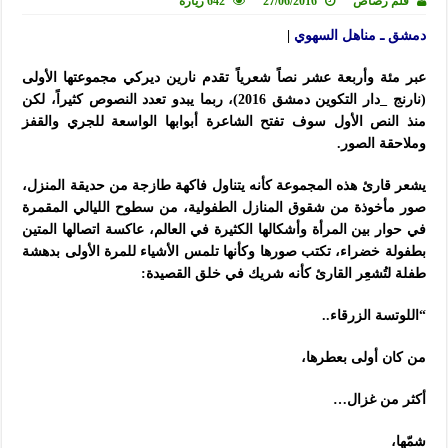
قلم رصاص
27/06/2016
642 زيارة
دمشق ـ مناهل السهوي
|
عبر مئة وأربعة عشر نصاً شعرياً تقدم نارين ديركي مجموعتها الأولى
(نارنج _دار التكوين دمشق 2016)، ربما يبدو تعدد النصوص كثيراً، لكن
منذ النص الأول سوف تفتح الشاعرة أبوابها الواسعة للجري والقفز
وملاحقة الصور.
يشعر قارئ هذه المجموعة كأنه يتناول فاكهة طازجة من حديقة المنزل،
صور مأخوذة من شقوق المنازل الطفولية، من سطوح الليالي المقمرة
في حوار بين المرأة وأشكالها الكثيرة في العالم، عاكسة اتصالها المتين
بطفولة خضراء، تكتب صورها وكأنها تلمس الأشياء للمرة الأولى بدهشة
طفلة لتُشعِر القارئ كأنه شريك في خلق القصيدة:
“اللوتسة الزرقاء..
من كان أولى بعطرها،
أكثر من غزال…
شمّها،