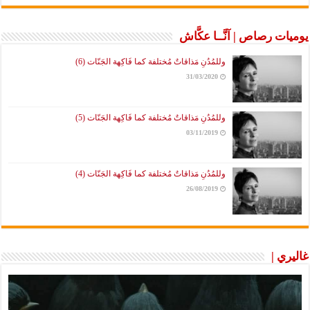
يوميات رصاص | آنَّــا عكَّاش
وللمُدُنِ مَذاقاتٌ مُختلفة كما فَاكِهة الجَنّات (6)
31/03/2020
وللمُدُنِ مَذاقاتٌ مُختلفة كما فَاكِهة الجَنّات (5)
03/11/2019
وللمُدُنِ مَذاقاتٌ مُختلفة كما فَاكِهة الجَنّات (4)
26/08/2019
غاليري |