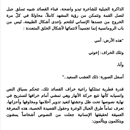
الذاكرة الجبلية للشاعرة تبدو واضحة، فبناء القصائد شبيه تسلق جبل
لتصل القمة وتتمكن من رؤية المشهد كاملاً، محاولةً في كلّ مرة
الخروج من جسدها الإنساني لتلتحم بإحدى أشكال الطبيعة، ليس من
باب الرومانسية إنما تجسيداً لانتمائها لأشكال الخلق المتعددة :
“هذه الأرض: أمي
وتلك الخراف: إخوتي
وأنا،
أسفل الصورة: ذلك العشب السعيد..”
قدرة فطرية تمتلكها راعية خراف القصائد تلك، تتحكم بسياق النص
وانسيابه كأنها تتبع حركة الأنهار وهي تمشي أمام خرافها لتستريح في
نهاية نصوصها تحت ظل وحشتها لتعيد تدوير أحلامها ومخاوفها وأحزانها،
تعرف تماماً طرق الجبال الوعرة وحقول القصيدة الخصبة، هذه المعرفة
العميقة لحقيقتها الإنسانية جعلت من النصوص أشخاصاً يمشون
ويتكلمون ويتألمون: