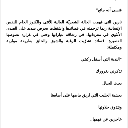
فنسي أنه جائع”
نارين التي فهمت الحالة الشعريّة العالية للأنثى والكنوز الخام للنفس
الإنسانية ربما ترجمته في قصائدها واشتغلت بحرص شديد على الصدى
الأنثوي في مفرداتها، في رشاقة عباراتها وحتى في غزارة نصوصها
القصيرة. قصائد تشرّبت الرغبة والشبق والخلق بطريقة مواربة
ومكتملة:
“الندبة التي أسفل ركبتي
تذكرني بغرورك
بعبث الجبال
بعشبة الحليب التي نُريق بياضها على أصابعنا
ونتذوق حلاوتها
عاجزين عن فهمها..