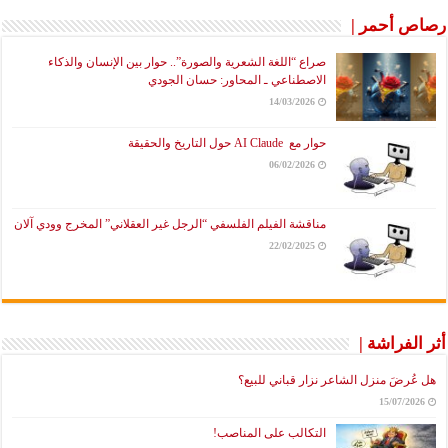
رصاص أحمر |
صراع “اللغة الشعرية والصورة”.. حوار بين الإنسان والذكاء
الاصطناعي ـ المحاور: حسان الجودي
14/03/2026
حوار مع AI Claude حول التاريخ والحقيقة
06/02/2026
مناقشة الفيلم الفلسفي “الرجل غير العقلاني” المخرج وودي آلان
22/02/2025
أثر الفراشة |
هل عُرضَ منزل الشاعر نزار قباني للبيع؟
15/07/2026
التكالب على المناصب!