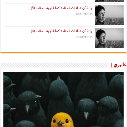
وللمُدُنِ مَذاقاتٌ مُختلفة كما فَاكِهة الجَنّات (5)
03/11/2019
وللمُدُنِ مَذاقاتٌ مُختلفة كما فَاكِهة الجَنّات (4)
26/08/2019
غاليري |