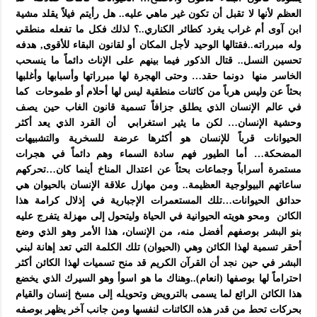
العظم لأنها لا تقبل أن تكون غير ماهي عليه.. هل رأيتم فيلاً يقلد مشية
ابن آوى أم غراب يغرد كطائر الكناري..؟ لذلك فكل ما تفعله منطقي
وله مبرراته..فقتالها الوحيد لأجل المكان أو لقانون البقاء للأقوى, هدفه
تحسين النسل.. قتال الذكور فيما بينهم على الإناث دائماً ما ينسحب
الخاسر منها دونما حقد… وحتى الهجرة لها مبرراتها وأسبابها وأغلبها
بحثاً عن وليس هرباً من كائنات منطقية ليس لها أحلام أو طموحات كما
في عالم الإنسان الذي يطلق جزافاً تسمية قانون الغاب حين يصف
وحشية الإنسان… لكن ما يثير استغرابي أن القرد الذي يعد أكثر
الحيوانات قرباً للإنسان هو أكثرها عرضة للسخرية والتشبيهات
المضحكة… أما الطيور فهم سادة السماء وهم دائماً في هجرات
مستمرة أسراباً وجماعات بحثاً عن اعتدال المناخ أينما كان…تحركهم
ساعاتهم البيولوجية العظيمة.. ومن مهازل علاقة الإنسان بالحيوان هي
حدائق الحيوانات…تلك المستعمرات الإجبارية في إذلال كرامة هذا
الكائن ومحو هويته الحيوانية في الحياة وليتحول إلى مهزلة يتفرج عليه
بنو البشر بوصفهم أفضل منه، من الإنسان، هذا الأمر وهو الذي وضع
أحقر تسمية لهذا الكائن وهي (الحيوان) تلك الكلمة التي تعد إهانة لبني
البشر في حين نجد أن القرآن الكريم قد منح تسميات لهذا الكائن أكثر
احتراماً لها بوصفها (انعام)..وهناك ما هو اسوأ وهو السيرك الذي يخضع
هذا الكائن الرائع لما يسمى بالترويض وتحويله إلى مسخ إنسان والقيام
بحركات تحط من قدر هذه الكائنات لنفسها ومن جانب آخر يظهر بوصفه