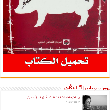
يوميات رصاص | آنَّــا عكَّاش
وللمُدُنِ مَذاقاتٌ مُختلفة كما فَاكِهة الجَنّات (6)
31/03/2020