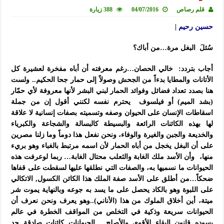
قلم رصاص
04/07/2016
388 زيارة
حسين رحيم
|
سُئلَ البغل مرة…من أباك؟
أجاب بتردد: خالي الحصان…رغم معرفته أن أباه مفخرة لعشيرة كل
الأتانات والمطايا بدءاً من الجحش وصولاً إلى حمار جحا الحكيم.. ولست
هنا بصدد تعداد فضائل وفوائد الحمار لبني البشر لأنها معروفة لأي حمّار
(بشد الميم) أو فيلسوف يحترم نفسه لكنني أقول إن من جملة
اسقاطات الإنسان على الحيوان وصفه وتسميته بصفات إنسانية لا علاقة
لها بهذه الكائنات الرائعة والبسيطة كالبسالة والشجاعة والكبرياء
والخديعة والجبن والغيرة والوفاء، ونحن نفعل هذا دوماً وما زلنا مصرين
على أن البغل يخجل من أباه الحمار لأن اسمه مرتبط بالغباء وهو بريء
منها، وأن الأسد ملك الغابة والثعلب محتال الغابة… ربما لوعرفت هذه
الحيوانات ما نسميها به، والصفات التي نطلقها عليها لسقطت على قفاها
ضحكاً…من أطلق على الأسد صفة الملك هذا الكائن الكسول, الاتكالي
على اللبوة وهو بالكاد يحصل على ما يسد به جوعه وبالنهاية يموت شر
ميتة، أين أخلاق الملوك من هذا (الأناني)..وهو يعرف ونحن نعرف أن
الحيوانات سريعة وذكية في التخلص من المواقف الخطرة في عالم
يسوده قانون البقاء للأقوى والأصلح… الحيوانات كائنات صادقة حد