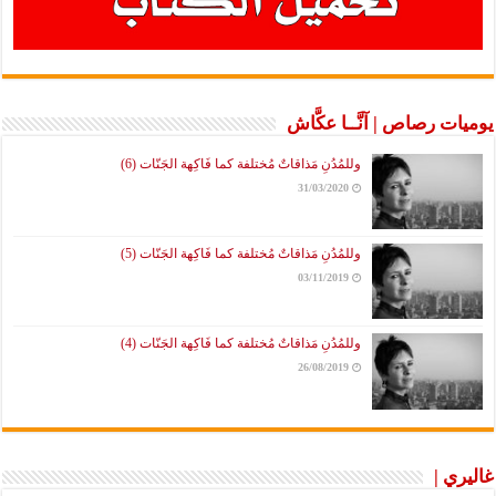
يوميات رصاص | آنَّــا عكَّاش
وللمُدُنِ مَذاقاتٌ مُختلفة كما فَاكِهة الجَنّات (6)
31/03/2020
وللمُدُنِ مَذاقاتٌ مُختلفة كما فَاكِهة الجَنّات (5)
03/11/2019
وللمُدُنِ مَذاقاتٌ مُختلفة كما فَاكِهة الجَنّات (4)
26/08/2019
غاليري |