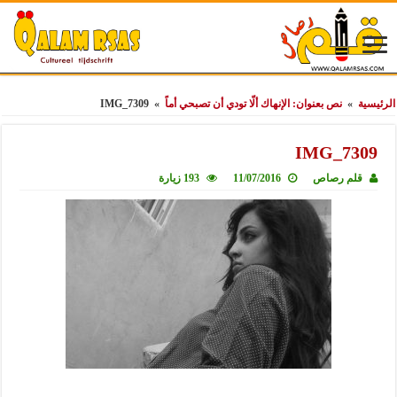
الرئيسية
»
نص بعنوان: الإنهاك ألّا تودي أن تصبحي أماً
»
IMG_7309
IMG_7309
قلم رصاص
11/07/2016
193 زيارة