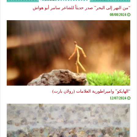
“من النهر إلى البحر” صدر حديثاً للشاعر سامر أبو هواش
08/08/2024
“الهايكو” وامبراطورية العلامات (رولان بارت)
12/07/2024