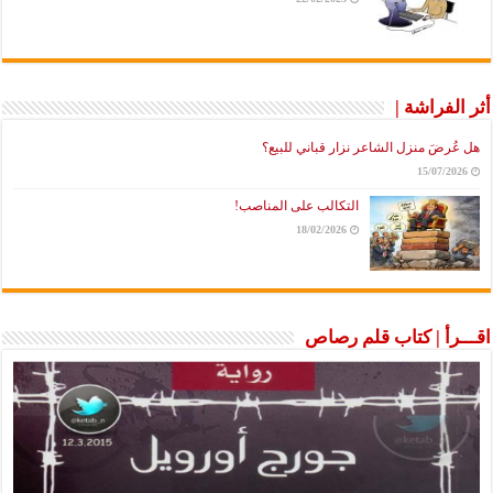
أثر الفراشة |
هل عُرضَ منزل الشاعر نزار قباني للبيع؟
15/07/2026
التكالب على المناصب!
18/02/2026
اقـــرأ | كتاب قلم رصاص