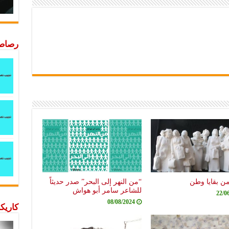
رصاصة
من بقايا وطن
“من النهر إلى البحر” صدر حديثاً
للشاعر سامر أبو هواش
22/0
08/08/2024
كاريكا