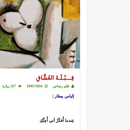
قِـــبْـلَـةَ العُشَّاقِ
قلم رصاص
18/07/2016
327 زيارة
إلياس بيطار
|
عِندما أُفكّرُ أني أُحِبُّكِ