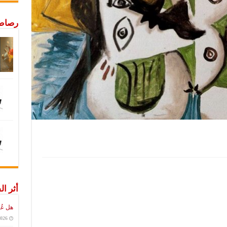
رصاص 
أثر ال
هل عُ
2026