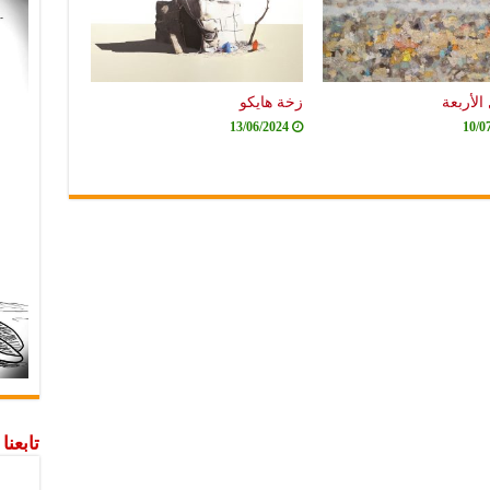
الأربعة
زخة هايكو
13/06/2024
10/0
تابعن