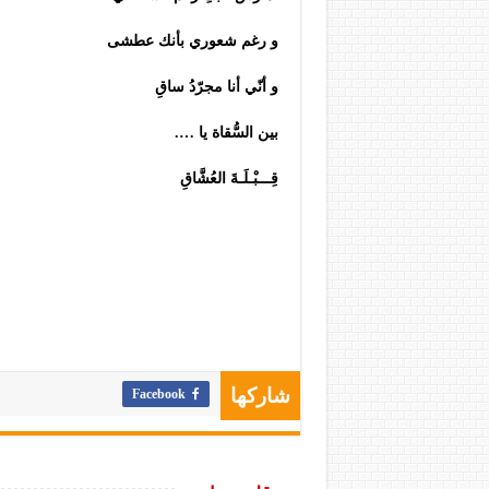
و رغم شعوري بأنك عطشى
و أنّي أنا مجرّدُ ساقِ
بين السُّقاة يا ….
قِـــبْـلَـةَ العُشَّاقِ
Facebook
شاركها