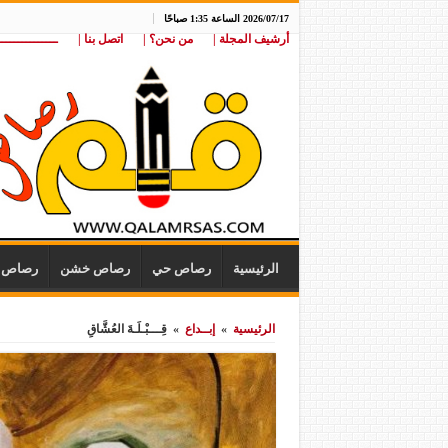
2026/07/17 الساعة 1:35 صباحًا
أرشيف المجلة |
من نحن؟ |
اتصل بنا |
ـــــــــــــــ
الرئيسية
رصاص حي
رصاص خشن
رصاص ن
الرئيسية
»
إبــداع
»
قِـــبْـلَـةَ العُشَّاقِ