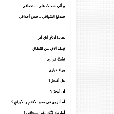
و أنّي حصلتُ على استحقاقي
فتندفعُ السّواقي .. فيضَ أحداقي
عندما أفكّرُ أنكِ أنتِ
قِـبلةَ آلافٍ من العُشّاقِ
يَشُتُّ قراري
وراء خياري
هل أفتخرْ ؟
أن أنتحرْ ؟
أم أنزوي في معبدِ الأقلامِ و الأوراقِ ؟
أمارسُ حُبَّكِ رغم انسحاقي ؟