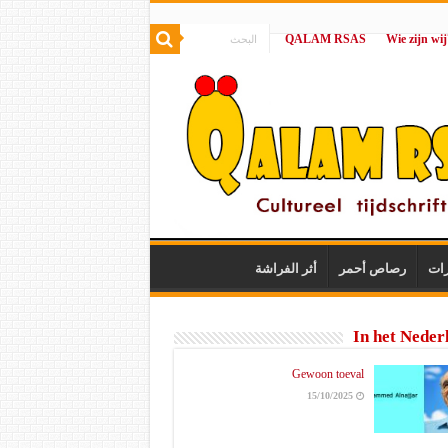
QALAM RSAS
|
رات
رصاص أحمر
أثر الفراشة
In het Neder
Gewoon toeval
15/10/2025