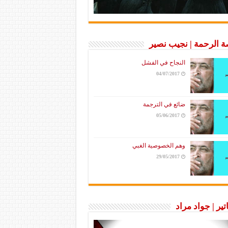
 الرحمة | نجيب نصير
النجاح في الفشل
04/07/2017
ضائع في الترجمة
05/06/2017
وهم الخصوصية الغبي
29/05/2017
تير | جواد مراد