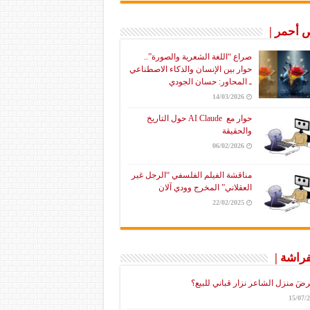
أحمر |
صراع “اللغة الشعرية والصورة”..
حوار بين الإنسان والذكاء الاصطناعي
ـ المحاور: حسان الجودي
14/03/2026
حوار مع AI Claude حول التاريخ
والحقيقة
06/02/2026
مناقشة الفيلم الفلسفي “الرجل غير
العقلاني” المخرج وودي آلان
22/02/2025
فراشة |
رضَ منزل الشاعر نزار قباني للبيع؟
15/07/