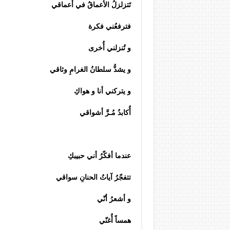
تَتزلزلُ الأعماقُ في أعماقي
فترفعُني فكرة
و تُنزلني أُخرى
و يشدُّ سلطانُ الغرامِ وثاقي
و يتركني أنا و هواكِ
أُكابدُ مُـرَّ أشواقي
عندما أفكّرُ أني حبيبكِ
تتفجّرُ آياتُ الحنانِ سواقي
و أشعرُ أنّي
همساً أُغنّي