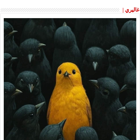
غاليري |