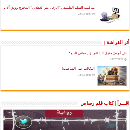
مناقشة الفيلم الفلسفي “الرجل غير العقلاني” المخرج وودي آلان
22/02/2025
أثر الفراشة |
هل عُرضَ منزل الشاعر نزار قباني للبيع؟
15/07/2026
التكالب على المناصب!
18/02/2026
اقـــرأ | كتاب قلم رصاص