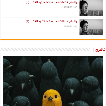
وللمُدُنِ مَذاقاتٌ مُختلفة كما فَاكِهة الجَنّات (5)
03/11/2019
وللمُدُنِ مَذاقاتٌ مُختلفة كما فَاكِهة الجَنّات (4)
26/08/2019
غاليري |