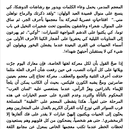
المعجم المدمر، يحمل وعاء الكلمات ويدور مع رشاشات الدوشكا، كي
ينسج على منوال قصيدة العبد الولهان: “ولقد ذكرتك والرماح نواهلن
مني..” افتتاحياتٍ عصريةً لمعركة بدأ معجمها بأحرف الجر، ثم ساق
على المنوال، شعراء وعاشقون يجلسون تحت شجيرات النخيل في باب
توما، كي يكتبوا على الدشم المواجهة للسيارات: “أوكي”، ثم يهرعون
إلى المناوبات الليلية كي يحفروا على أشجار الكينا الأحرف الأولى من
أسماء الحبيبات في القرى البعيدة عندما يشعلن البخور ويقولون أي
شيء كي لا يستقبلن أحبتهنّ شهداء!.
إذا صحّ القول بأن لكل معركة لغتها الخاصة، فإن معارك اليوم جرّت
ويلاتها على كل أدوات النصب، في حين رفعت شأن أحرف العلة مثلما
حذفت أحرف التثنية والجمع والعطف.. معركة تحتاج إلى معجم بعينين
ضامرتين ومخّ يشبه الكورن فليكس، بحيث أن الكاتب يمكن أن يلجأ
للإيماء بالذراعين وهزّ الرأس، عندما يستعصي عليه “لسان العرب”
المحكوم بالتأتأة والتردد وعدم القدرة على حسم الخيارات في هذه
المرحلة حتى لغوياً.. هكذا يتشظى المعجم على “الطينة” المتسلخة
قرب السواتر التي توزع آيات القرآن الكريم بالعدل على المتحاربين وهم
يحنّون إلى الحبيات ويكتبون إليهنّ عبارات لا يقدر على فك ألغازها إلا
الزمخشري!. حتى هم شخصياً، يضحكون من كل قلوبهم وهم يستعيدون
لحظات الخطر عندما تكتب معجمها الخاص بمعزل عن مجامع اللغة