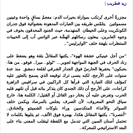
زيد قطريب |
مجزرةٌ أخرى تُرتكب بموازاة بحيرات الدم: معجمٌ بساقٍ واحدة وعينين
مسمولتين يتلمّس طريقه بين العبارات المدهونة بعشوائية فوق جدران
الكونكريت وعلى الحيطان المتهدمة، حيث الجنود المحدقون بخوف في
وجوه العابرين، يبعثون رسائلهم الهشّة عبر الواتس آب إلى الحبيبات
المنتظرات بلهفة خلف “الوايرليس”..
“من أجل عينيكي عشقة الهوء”، يكتبها المقاتلُ بثقة وهو يضغط على
زناد الحرف في الجبهة المواجهة لجوبر… “لولو.. ميرا.. فوفو.. من هنا:
بحبكون” يحفرها الحارسُ فوق الجدار الشرقي لقلعة دمشق منذ عدة
سنوات على الأرجح، لكنه ينسى ترك توقيعه الذي يسمح بالعثور عليه
كمؤلف لتلك العبارة التي قرأها كل الراكبين في سرافيس الزاهرة
كراجات، على الأرجح أن ذلك الجندي كان يتذكر بناته قبل أن تلتهم قلبه
الحرب وتفرض عليه أن يختار دور القاتل أو القتيل!. الكلمة هنا، خارج
سياق النحو المعروف، لأن الصرف يجلس بالمرصاد ويكمن خلف
السواتر والأعداء المتكدسين وراء بلوكات الشمينتو والخنادق..
“أنتصرنا”، يكتبها المقاتل هكذا، بهمزة فوق الألف، ثم يتلوها بكلمات لا
تحتمل أسنان السين التي تندمل مع اللفظة لينقلب المعنى بناء على
البعد الاستراتيجي للمعركة..