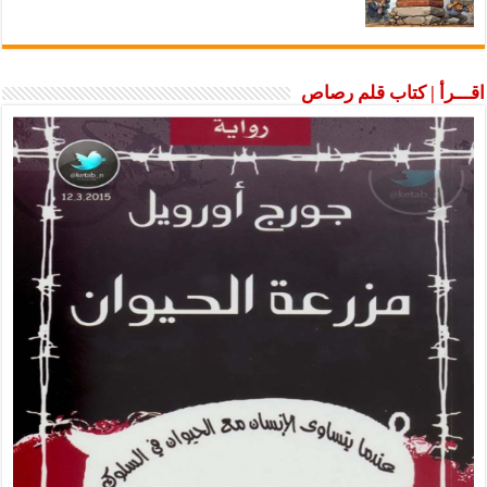
اقـــرأ | كتاب قلم رصاص