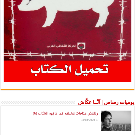
يوميات رصاص | آنَّــا عكَّاش
وللمُدُنِ مَذاقاتٌ مُختلفة كما فَاكِهة الجَنّات (6)
31/03/2020