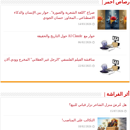
رصاص أحمر |
صراع “اللغة الشعرية والصورة”.. حوار بين الإنسان والذكاء
الاصطناعي ـ المحاور: حسان الجودي
14/03/2026
حوار مع AI Claude حول التاريخ والحقيقة
06/02/2026
مناقشة الفيلم الفلسفي “الرجل غير العقلاني” المخرج وودي آلان
22/02/2025
أثر الفراشة |
هل عُرضَ منزل الشاعر نزار قباني للبيع؟
15/07/2026
التكالب على المناصب!
18/02/2026