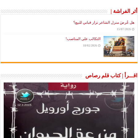
أثر الفراشة |
هل عُرضَ منزل الشاعر نزار قباني للبيع؟
15/07/2026
التكالب على المناصب!
18/02/2026
اقـــرأ | كتاب قلم رصاص