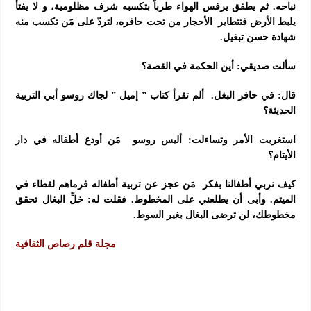
نباحه. ثم يطفق يرفس الهواء طرباً بتكسبه شرف مظلومية، و لا يفتأ
يلبط الأرض فتتطاير الأحجار من تحت حافره، لتردّ على مَن تكسب منه
شهادة حسن تبغيل.
سألت صديقي: أين الحكمة في القصة؟
قال: في حافر البغل. ألم تقرأ كتاب ” إميل ” لجاك روسو أبي التربية
الحديثة؟
استغربت الأمر وتساءلت: أليس روسو مَن أودع أطفاله في دار
الأيتام؟
كيف نربي أطفالنا بفكر مَن عجز عن تربية أطفاله فرماهم لقطاء في
الميتم. وأبى أن يطلعني على المخطوط. فقلت له: خلِّ البغال تحقق
مخطوطك، لن ترضى البغال بغير السوط.
مجلة قلم رصاص الثقافية