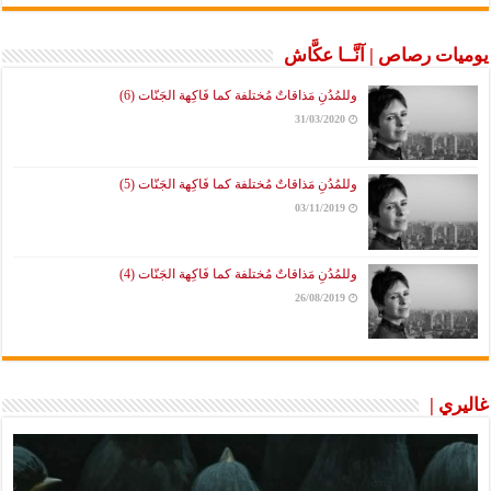
يوميات رصاص | آنَّــا عكَّاش
وللمُدُنِ مَذاقاتٌ مُختلفة كما فَاكِهة الجَنّات (6)
31/03/2020
وللمُدُنِ مَذاقاتٌ مُختلفة كما فَاكِهة الجَنّات (5)
03/11/2019
وللمُدُنِ مَذاقاتٌ مُختلفة كما فَاكِهة الجَنّات (4)
26/08/2019
غاليري |