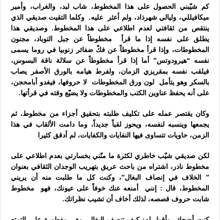
كم شيّبني الحصول على هذا المخطوط، شاب لبد، والغراب، وأمير
ميكافيللي، وليالي شهرذاد، ولم أعثر عليه. وكلما التقيت صديقي الذي
ينتقص من ثقافتي لعدم اطلاعي على هذا المخطوط. وصديقي هذا
يطلق على نفسه إذا ما قرأ مخطوطاً عن جبل التوباد، مجنون
المخطوطات، وإذا قرأ مخطوطاً عن فكّ ضفائر زنوبيا في روما يسمى
نفسه “هيرودوتس” أما إذا قرأ مخطوطاً عن سلالة ناقة البسوس،
فيلقب نفسه بمقريزي الزمان، ولفرط هيامه بالورق الأصفر يصاب
بالسكر وهو يتأمل لون ورق المخطوطات لا حروفها، فيغدو أبامحجن،
على أنه يحفظ عناوين الكتب والمخطوطات ولا يضيّع وقته في قرأتها.
وكان يقتصر عمله على تكليف طلبته بتحقيق أجزاء من مخطوط، ثم
يجمعها وينسبه لنفسه، ويحوز لقباً جديداً، وما دامت الألقاب في هذا
الزمن، حاويات تتساوى فيها النفايات والكفايات، لم أدقق كثيرا
لكن صديقي شيّب خاطري لكثرة ما منّني بخسارتي بعدم اطلاعي على
مخطوط نادر، اشتراه من باحث عريق بتهريب الوجدان الثقافي بعنوان
” الخلاف في إنصاف البغال”، وكنت كل ما طلبت منه أن يريني
المخطوط، قال : إنني أمنعه عنك خوفاً على عيونك، فهو مخطوط
شابت حروف قصصه، لذلك أخاف أن تشيب نظراتك.
كنت أضحك، وأقول له: كيف تنصف البغال، وهي مفطورة على التمتع