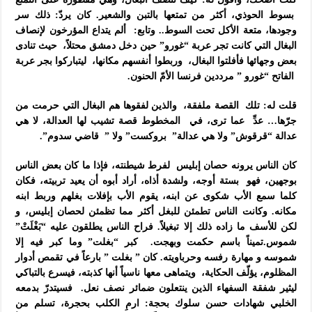
بسوط الحوذي، أكثر من تمتعها بالتبن والشعير. كان يردّ: ذلك سر
وجودها، متعة الأكل تحت السوط.. وتابع: ألم يتداع المؤرخون لإنصاف
البغال التي كانت تجر عربة “غورو” حين دخل دمشق محتلاً، حيث تنادى
بعض وجهائها فأفلتوا البغال، وربطوا أنفسهم مكانها، ليتباركوا بجر عربة
الفاتح “غورو ” مرددين فرنسا الأمّ الحنون.
قلت له: تلك القصة ملفقة، والذين لفقوها هم البغال التي حرمت من
جرّها… عدِّ عما ترى، في المخطوط قصة تشيب لها العدالة، لا هي
عدالة “قرقوش” ولا هي عدالة” بروكست” ولا ” قاضي سدوم”.
كان الناس يرونه حصان إبليس لفرط شيطنته، فإذا ما كان بعض الناس
بوجهين، فهو بستة أوجه، ولشدة أذاه، أراد أبوه أن يعيد تربيته، فكان
كلما سمع الأب شكوى عن ابنه، يقوم الأب بإفلات بغلهم وربط ابنه
مكانه. وكانت الناس تطمئن للبغل أكثر مما تظمئن لحصان إبليس، و
لكن للأسف ما زاده ذلك إلا تبغيلاً. فراح الناس يطلقون عليه “بَغْلَتْ”
شموس.تميناً باسم حكمت وبهجت. كبر “بغلت” وما كبر فيه إلا
شموسه و مهارة رفسه وحرباويته. كان ” بغلت ” بارعاً في تقمص أدوار
المظلوم، يؤلّف الحكاية، ويتماهى معها ناسياً أنها كذبته، فيسرع بالتباكي
ليثير شفقة السفهاء الذين ينتعلون ضمائر نصف نعل. فسيتدرّ بدمعه
الخلبي شهادات حسن سلوك بحجة: ارمِ الكلب بحجرة، تسلم من