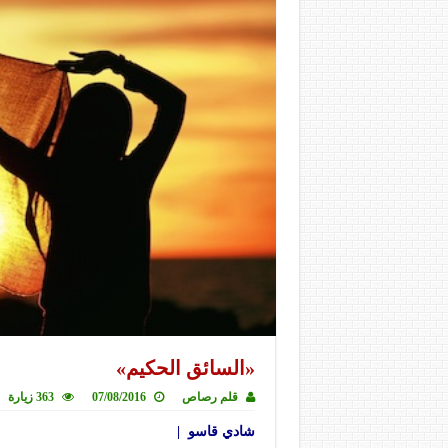
«السائق الحكيم»
قلم رصاص
07/08/2016
363 زيارة
شادي قاسو |