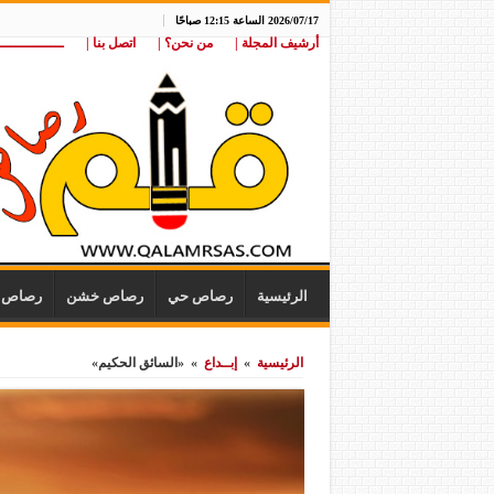
2026/07/17 الساعة 12:15 صباحًا
أرشيف المجلة |
من نحن؟ |
اتصل بنا |
ـــــــــــــــ
الرئيسية
رصاص حي
رصاص خشن
رصاص ن
الرئيسية
»
إبــداع
»
«السائق الحكيم»