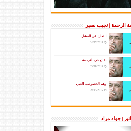
 الرحمة | نجيب نصير
النجاح في الفشل
04/07/2017
ضائع في الترجمة
05/06/2017
وهم الخصوصية الغبي
29/05/2017
تير | جواد مراد