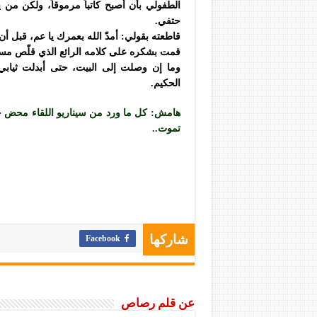
الطفولي بأن أصبح كاتباً مرموقاً، ولكن م
حتفي.
قاطعته بقولي: أمدّ الله بعمرك يا عم، قبل أ
قمت بشكره على كلامه الرائع الذي قلّص م
وما إن وصلت إلى البيت، حتى أبدلت ثيابي 
الحكيم.
هامش: كل ما ورد من سيناريو اللقاء محض خيا
تموت..
Facebook
شاركها
عن قلم رصاص