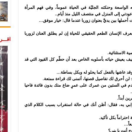
الواسعة وحنكته الجليّة في الحياة عموماً، وفي فهم المرأة
 عودتي إلى المنزل في منتصف الليل منذ أيام..
نت أحملها بين يديَّ بعنوان زوربا عندما قال: خيار موفق…
رف الإنسان الطعم الحقيقي للحياة إن لم يطلق العنان لزوربا
اقـــ
 الاستثنائية.
ف يعيش حياته بأسلوبه الخاص بعد أن حطّم كل القيود التي قد
 عاشها بالفعل كما يحلو له وبكل بساطة…
: لن أحرق لك تفاصيل قصتها، أتمنى لك قراءة ممتعة.
الندم في الستين من عمرك على عمرٍ ضاع منك بدون فائدة فاحيا
ن أبداً.
ابي به، فقال: أظن أنك في حالة استغراب بسبب الكلام الذي
 احتراماً بكل تأكيد.
عاً…
ج أنت يا بني؟