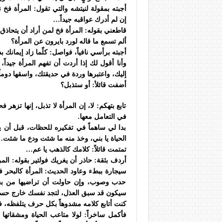
أجبته بمقولة لنيتشه والتي تقول: المرأة فخ نص
إن لم أدرك عواقبه جيداً…
قاطعني بقوله: المرأة فخ لمن أراد أن يتحاذق
ألم تسمع ما قاله لورد بايرون عن المرأة؟
أجبته برأسي نافياً، فواصل: كلّما زاد إيمانك
وأنا أقول لك إذا أردت أن تفهم المرأة جيداً، 
إليك، واعتبرها وردة في حديقتك، واسقها دوم
أضفت قائلأ: أو ستذبل؟
تابع بتهكم: لا، إن المرأة لا تذبل، إنها تز
في التعامل معها.
بدا لي ساهماً في تفكيره للحظات، قبل أن يعا
الحياة يا بني، وخذ منه ما شئت ودع ما شئت
تمتمت قائلاً: كلامك كالذهب يا عم…
أردف بثقة: حاذر أن يغريك فولتير بقوله: ال
سيجارة ببطء وعاود الحديث: المرأة كالبحر ف
حدب وصوب، وإن حاولت أن تراضيها من بعد 
سيكون قد سبق العذل، لتجد نفسك خارج حساباته
كنت أتابع كلامه مشدوهاً بكل حرف يتلفظه، فب
فأكمل ساخراً: لولا متاعب الحياة ومشقاتها ي