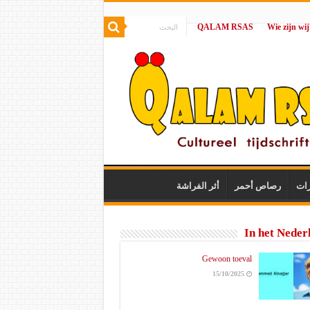
QALAM RSAS
|
رات
رصاص أحمر
أثر الفراشة
In het Neder
Gewoon toeval
15/10/2025