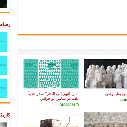
رصاصة
من بقايا وطن
“من النهر إلى البحر” صدر حديثاً
للشاعر سامر أبو هواش
22/0
08/08/2024
كاريكا