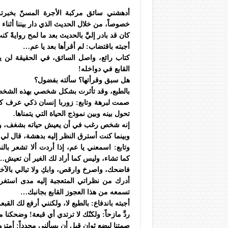
أدهشني سائق مركبة الأجرة المسنّ بخبرته 
خصوصاً، من خلال الحديث الذي دار بيننا أثناء
كان قد بادر إليَّ بالحديث بعد ما لمح روايةً ك
أجبته باقتضاب: لم أقرأها بعد يا عم…
كتاب رائع، واصل السائق، في الحقيقة لن يع
القابع في دواخله!
هل سبق وقرأتها؟ سألته بفضول؟
بالطبع، وقد تأثرت بشكل شخصي بهذه الشخصية
صمت لبرهة وتابع: زوربا إنسان ذكي عرف كي
تحول بينه وبين نموذج الحياة التي يتمناها.
إنه شخص رغب في أن يعيش حياته بشغف، وقد
وبينما كنت أسترق النظر إليه بدهشة، قال لي
وتابع: اسمعني يا عم، إذا أردت ألا تشعر ب
كما تشاء، وليس كما أراد لك الغير أن تعيش…
فاضحك، واصرخ وارقص، وابكِ ولا تبالي بالآخري
أدرك من نظراتي المتعجبة إليه مدى استغر
تسمعه من هذا العجوز القابع بجانبك…
أجبته باندفاع: بالطبع لا، ولكنني أرفع لك القبعة
ردَّ مازحاً: ولكنّك لا ترتدي أي قبعة! وضحكنا م
صمتنا لبضع ثوانٍ قبل أن يسألني مجدداً: أمتزو