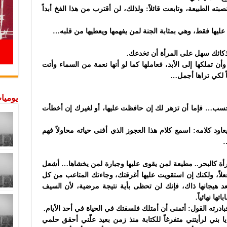
بته الطبيعة، وتابعت قائلاً: ولذلك، لن أقترب من هذا الفخ أبداً
 عليها فقط، وهي بمثابة الجنة لمن يفهمها ويعطيها من قلبه…
 بذكائك سهل على المرأة أن تخدعك.
وأن تملكها إلى الأبد، فعاملها كما لو أنها نعمة من السماء وأتت
اً لكي تراها أجمل…
يوميات
هر فحسب… فإما أن تزهر لك إن حافظت عليها، أو لغيرك إن أخطأت
ود كلامه: اسمع كلام هذا العجوز الذي أفنى حياته محاولاً فهم
…
مرأة كالبحر.. مطيعة لمن يقوى عليها وجبارة لمن يخشاها… أشعل
علاً، ولكنك إن استقويت عليها أغرقتك، وجاءتك المتاعب من كل
هيجانها ذاك، فإنك لن تحظى بأية نتيجة مرضية، لأن السيف
ا نهائياً.
ادرته القول: أتمنى أن أمتلك فلسفتك في الحياة في أحد الأيام.
ا بني لرأيتني متفرغاً للكتابة منذ زمن بعيد علّني أحقق حلمي