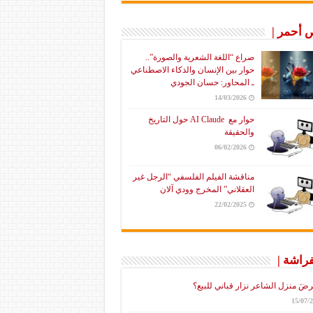
أحمر |
صراع “اللغة الشعرية والصورة”..
حوار بين الإنسان والذكاء الاصطناعي
ـ المحاور: حسان الجودي
14/03/2026
حوار مع AI Claude حول التاريخ
والحقيقة
06/02/2026
مناقشة الفيلم الفلسفي “الرجل غير
العقلاني” المخرج وودي آلان
22/02/2025
فراشة |
رضَ منزل الشاعر نزار قباني للبيع؟
15/07/