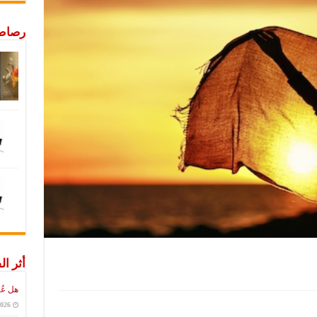
رصاص 
أثر ال
هل عُ
2026