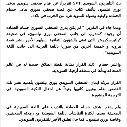
بث التلفزيون السويدي SVT تقريرا، عن قيام صحفي سويدي يدعى
بوري نيلسون بتأليف كتاب عن قصة صحفي سوري يدعى حسام
الحمادة وكيفية وصوله للسويد هربا من الحرب في بلاده.
ومما جاء في التقرير: ” لم يكن يدري الصحفي السوري حسام الحمادة
أن وجوده كمتدرب الى جانب الصحفي بوري نيلسون، في صحيفة
كيلتيرسكريفتن التي تعنى بالشؤون الثقافية، سيلهم الأخير بنشر قصة
هروبه و خمسة آخرين من سوريا باللغة العربية الى جانب اللغة
السويدية”.
واعتبر حسام ذلك القرار بمثابة نقطة انطلاق جديدة له في عالم
الصحافة يبدأها في منطقة أرفيكا السويدية.
القرار مردّه ايمان الصحفي السويدي بوري نيلسون بأهمية نشر تلك
القصص بقلم وعيون كاتبيها بعيداً عن ادخال النكهة السويدية في
الترجمة المنشورة.
ولم يذهب هدف حسام الحمادة بالتدرب على اللغة السويدية في
الصحيفة سدى، لكثرة النقاشات باللغة السويدية مع زملائه الصحفيين
وخاصة بوري نيلسون، كما جاء تعليق الأخير للتلفزيون السويدي.