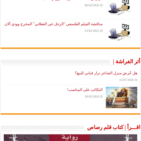
06/02/2026
مناقشة الفيلم الفلسفي “الرجل غير العقلاني” المخرج وودي آلان
22/02/2025
أثر الفراشة |
هل عُرضَ منزل الشاعر نزار قباني للبيع؟
15/07/2026
التكالب على المناصب!
18/02/2026
اقـــرأ | كتاب قلم رصاص