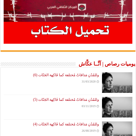
يوميات رصاص | آنَّــا عكَّاش
وللمُدُنِ مَذاقاتٌ مُختلفة كما فَاكِهة الجَنّات (6)
31/03/2020
وللمُدُنِ مَذاقاتٌ مُختلفة كما فَاكِهة الجَنّات (5)
03/11/2019
وللمُدُنِ مَذاقاتٌ مُختلفة كما فَاكِهة الجَنّات (4)
26/08/2019