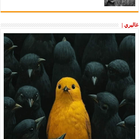
غاليري |