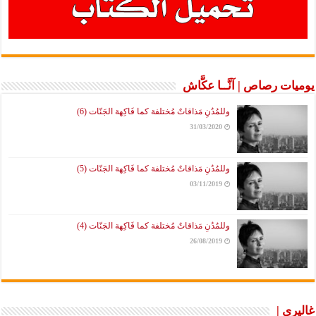
يوميات رصاص | آنَّــا عكَّاش
وللمُدُنِ مَذاقاتٌ مُختلفة كما فَاكِهة الجَنّات (6)
31/03/2020
وللمُدُنِ مَذاقاتٌ مُختلفة كما فَاكِهة الجَنّات (5)
03/11/2019
وللمُدُنِ مَذاقاتٌ مُختلفة كما فَاكِهة الجَنّات (4)
26/08/2019
غاليري |