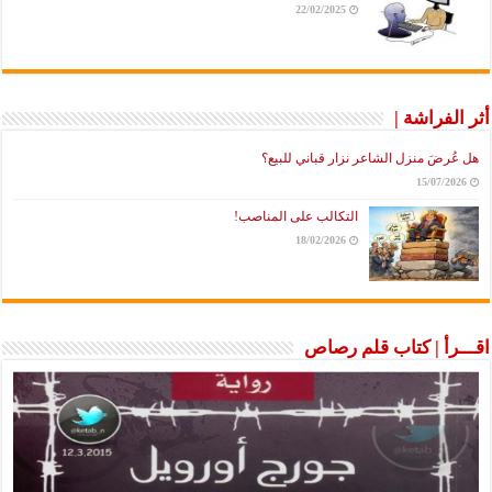
22/02/2025
أثر الفراشة |
هل عُرضَ منزل الشاعر نزار قباني للبيع؟
15/07/2026
التكالب على المناصب!
18/02/2026
اقـــرأ | كتاب قلم رصاص