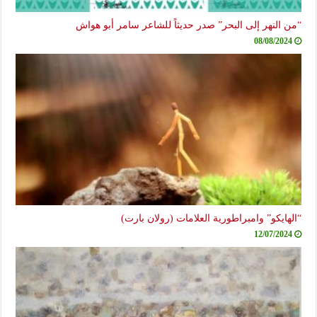
“من النهر إلى البحر” صدر حديثاً للشاعر سامر أبو هواش
08/08/2024
“الهايكو” وامبراطورية العلامات (رولان بارت)
12/07/2024