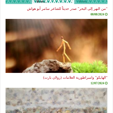
“من النهر إلى البحر” صدر حديثاً للشاعر سامر أبو هواش
08/08/2024
“الهايكو” وامبراطورية العلامات (رولان بارت)
12/07/2024