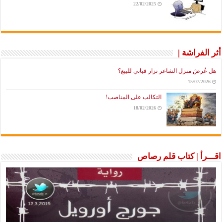
22/02/2025
أثر الفراشة |
هل عُرضَ منزل الشاعر نزار قباني للبيع؟
15/07/2026
التكالب على المناصب!
18/02/2026
اقـــرأ | كتاب قلم رصاص