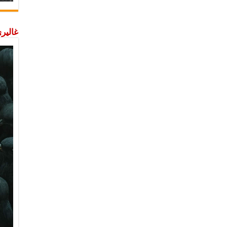
غاليري