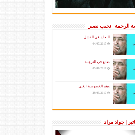
 الرحمة | نجيب نصير
النجاح في الفشل
04/07/2017
ضائع في الترجمة
05/06/2017
وهم الخصوصية الغبي
29/05/2017
تير | جواد مراد