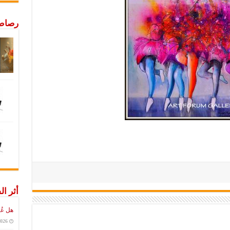
رصاص 
أثر ال
هل عُ
2026