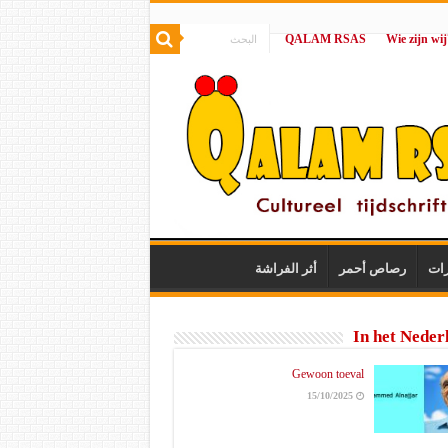
QALAM RSAS
|
رات
رصاص أحمر
أثر الفراشة
In het Neder
Gewoon toeval
15/10/2025