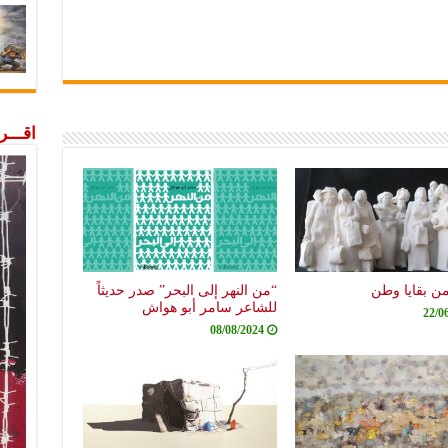
اقـــ
من بقايا وطن
“من النهر إلى البحر” صدر حديثاً
للشاعر سامر أبو هواش
22/0
08/08/2024