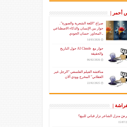
أحمر |
صراع “اللغة الشعرية والصورة”..
حوار بين الإنسان والذكاء الاصطناعي
ـ المحاور: حسان الجودي
14/03/2026
حوار مع AI Claude حول التاريخ
والحقيقة
06/02/2026
مناقشة الفيلم الفلسفي “الرجل غير
العقلاني” المخرج وودي آلان
22/02/2025
فراشة |
رضَ منزل الشاعر نزار قباني للبيع؟
15/07/