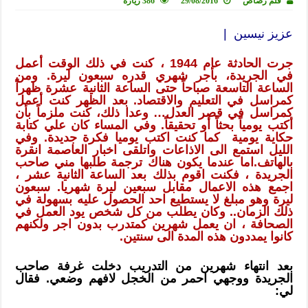
قلم رصاص
29/08/2016
386 زيارة
عزيز نيسين |
جرت الحادثة عام 1944 ، كنت في ذلك الوقت أعمل
في الجريدة، بأجر شهري قدره سبعون ليرة. ومن
الساعة التاسعة صباحاً حتى الساعة الثانية عشرة ظهراً
كمراسل في التعليم والاقتصاد. بعد الظهر كنت أعمل
كمراسل في قصر العدل… وعدا ذلك، كنت ملزماً بأن
أكتب يومياً بحثاً أو تحقيقاً. وفي المساء كان علي كتابة
حكاية يومية كما كنت اكتب يوميا فكرة جديدة. وفي
الليل استمع الى الاذاعات واتلقى اخبار العاصمة انقرة
بالهاتف.اما عندما يكون هناك ترجمة طلبها مني صاحب
الجريدة ، فكنت اقوم بذلك بعد الساعة الثانية عشر ،
اجمع هذه الاعمال مقابل سبعين ليرة شهريا. سبعون
ليرة وهو مبلغ لا يستطيع احد الحصول عليه بسهولة في
ذلك الزمان.. وكان يطلب من كل شخص يود العمل في
الصحافة ، ان يعمل شهرين كمتدرب بدون اجر ولكنهم
كانوا يمددون هذه المدة الى سنتين.
بعد انتهاء شهرين من التدريب دخلت غرفة صاحب
الجريدة ووجهي احمر من الخجل لافهم وضعي. فقال
لي: