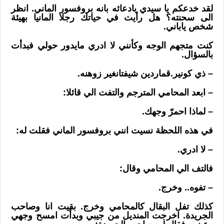
لقد خدعكم يا سيدي بادعائه بانه بروفسور الماني. انظر
الى سحنته؟ هل رأيت في حياتك رجلا المانيا بهيئة
شخص ياباني.
كنت متجهم الوجه وكأنني لا ادري مايدور حولي فبدأت
بالسؤال.
– ذي كونير.قماردين شيفتانغير زوهنه.
– ابعد المحامي المترجم والتفت الي قائلا:
– لماذا احمرّ وجهك.
في هذه اللحظة نسيت انني بروفسور الماني فقلت له:
– لا ادري.
فالتف الي المحامي وقال:
– تفوه.. وخرج.
كذلك تفل البقال كالمحامي وخرج. بقيت انا وصاحب
الجريدة. اخرجت المنديل من جيبي وبدأت امسح وجهي