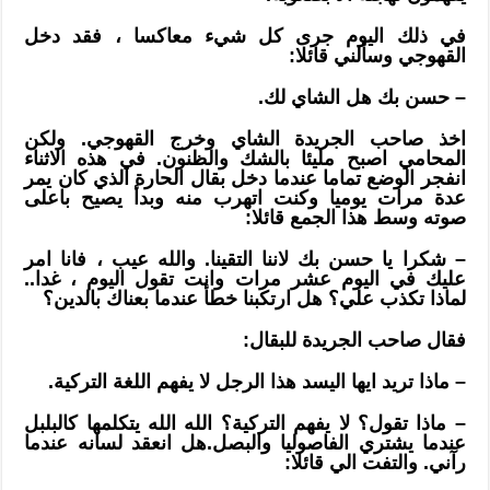
في ذلك اليوم جرى كل شيء معاكسا ، فقد دخل
القهوجي وسألني قائلا:
– حسن بك هل الشاي لك.
اخذ صاحب الجريدة الشاي وخرج القهوجي. ولكن
المحامي اصبح مليئا بالشك والظنون. في هذه الاثناء
انفجر الوضع تماما عندما دخل بقال الحارة الذي كان يمر
عدة مرات يوميا وكنت اتهرب منه وبدأ يصيح باعلى
صوته وسط هذا الجمع قائلا:
– شكرا يا حسن بك لاننا التقينا. والله عيب ، فانا امر
عليك في اليوم عشر مرات وانت تقول اليوم ، غدا..
لماذا تكذب علي؟ هل ارتكبنا خطأ عندما بعناك بالدين؟
فقال صاحب الجريدة للبقال:
– ماذا تريد ايها اليسد هذا الرجل لا يفهم اللغة التركية.
– ماذا تقول؟ لا يفهم التركية؟ الله الله يتكلمها كالبلبل
عندما يشتري الفاصوليا والبصل.هل انعقد لسانه عندما
رآني. والتفت الي قائلا: