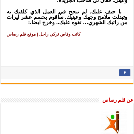
وعيني. فقال لي صاحب الجريدة:
– يا حيف عليك. لم تنجح في العمل الذي كلفتك به
وتبدلت ملامح وجهك وعينيك. سأقوم بحسم عشر ليرات
من راتبك الشهري… تفوه عليك.. وخرج ايضا.!
كاتب وقاص تركي راحل | موقع قلم رصاص
عن قلم رصاص