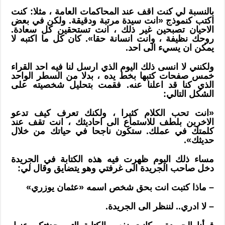
بالنسبة لي كنت اقف عند المحاكمات العامة ، مثلا: كنت
اكتب كنموذج «انت سيدة مرتبة ودقيقة. ولكن في بعض
الاحيان تصبحين غير ذلك ، انت تستحقين كل سعادة.
روحك نظيفة ، وانت انسانة حقا». كان كل ما اكتبه لا
يمكن ان يسيء الى احد.
ولكنني لا انسى ذلك اليوم الذي ارسل لنا فيه احد القراء
خمس صفحات كتبها بخط يده ، بدلا من السطر الواحد
الذي كنا قد اعلنا عنه. فقمت بتحليل شخصيته على
الشكل التالي:
«انت تحب الكلام كثيرا ، ولكنك تعرف كيف تدعو
الاخرين بلطف للاستماع الى احاديثك ، انت تقف عند
كلمتك في عملك. ستكون ناجحا في حياتك من خلال
حديثك».
مساء ذلك اليوم ظهرت فيه هذه الكتابة في الجريدة
دخل صاحب الجريدة الى غرفتي وهو يتضايق وقال لي:
– ماذا كتبت انت بحق شخص اسمه «عثمان يوزري»
– لا ادري.. لننظر الى الجريدة.