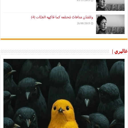
03/11/2019
وللمُدُنِ مَذاقاتٌ مُختلفة كما فَاكِهة الجَنّات (4)
26/08/2019
غاليري |