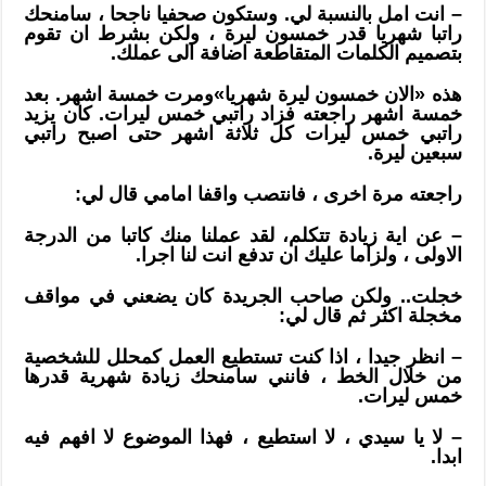
– انت امل بالنسبة لي. وستكون صحفيا ناجحا ، سامنحك
راتبا شهريا قدر خمسون ليرة ، ولكن بشرط ان تقوم
بتصميم الكلمات المتقاطعة اضافة الى عملك.
هذه «الان خمسون ليرة شهريا»ومرت خمسة اشهر. بعد
خمسة اشهر راجعته فزاد راتبي خمس ليرات. كان يزيد
راتبي خمس ليرات كل ثلاثة اشهر حتى اصبح راتبي
سبعين ليرة.
راجعته مرة اخرى ، فانتصب واقفا امامي قال لي:
– عن اية زيادة تتكلم، لقد عملنا منك كاتبا من الدرجة
الاولى ، ولزاما عليك ان تدفع انت لنا اجرا.
خجلت.. ولكن صاحب الجريدة كان يضعني في مواقف
مخجلة اكثر ثم قال لي:
– انظر جيدا ، اذا كنت تستطيع العمل كمحلل للشخصية
من خلال الخط ، فانني سامنحك زيادة شهرية قدرها
خمس ليرات.
– لا يا سيدي ، لا استطيع ، فهذا الموضوع لا افهم فيه
ابدا.