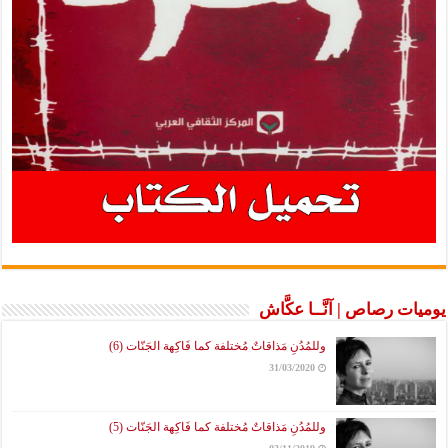
يوميات رصاص | آنَّــا عكَّاش
وللمُدُنِ مَذاقاتٌ مُختلفة كما فَاكِهة الجَنّات (6)
31/03/2020
وللمُدُنِ مَذاقاتٌ مُختلفة كما فَاكِهة الجَنّات (5)