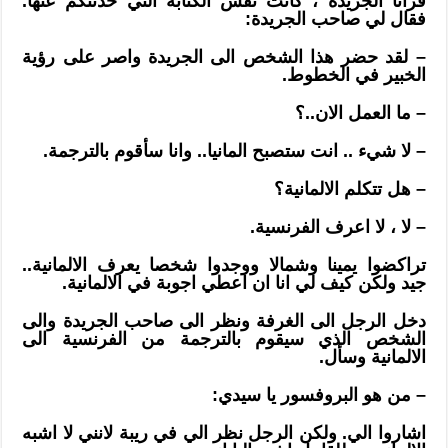
قرأنا الجريدة ، كانت نفس الكتابة التي حدثتكم عنها.
فقال لي صاحب الجريدة:
– لقد حضر هذا الشخص الى الجريدة واصر على رؤية
الخبير في الخطوط.
– ما العمل الان..؟
– لا شيء .. انت ستصبح المانيا.. وانا سأقوم بالترجمة.
– هل تتكلم الالمانية؟
– لا ، لا اعرف الفرنسية.
تراكضوا يمينا وشمالا ووجدوا شخصا يعرف الالمانية..
جيد ولكن كيف لي انا ان اعطي اجوبة في الالمانية.
دخل الرجل الى الغرفة ونظر الى صاحب الجريدة والى
الشخص الذي سيقوم بالترجمة من الفرنسية الى
الالمانية وسأل.
– من هو البروفسور يا سيدي:
اشاروا الي. ولكن الرجل نظر الي في ريبة لانني لا اشبه