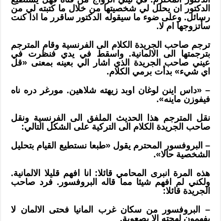
الدكتور ان يحلل لي شخصيتها من خلال ما كتبته لي من
رسائل. وعلى ضوء ما سيقوله الدكتور ساقرر ما اذا كنت
سأتزوجها ام لا.
ترجم صاحب الجريدة الكلام الى الفرنسية وقام المترجم
بترجمتها الى الالمانية. واسقط في يدي فنظرت في
عيني صاحب الجريدة الذي اشار الي بعينه بمعنى «قل
اي شيء» بدأت برمي الكلام.
– «داس اينن لوغان اوبد زيهته شلاهين. مورغر دره ناه
فيفوزن ماينه».
نقل المترجم هذا الحديث الملفق الى الفرنسية ونقل
صاحب الجريدة الكلام الى التركية على الشكل التالي:
– البروفسور المحترم يقول «طبعا نستطيع القيام بتحليل
الشخصية حالا».
هذه المرة انبرى المحامي قائلا: انا افهم قليلا الالمانية.
ولكني لم افهم شيئا مما قاله البروفسور. فرد صاحب
الجريدة قائلا:
– البروفسور من سكان غرب المانيا فحتى الالمان لا
يفهمون لهجته الا بصعوبة.