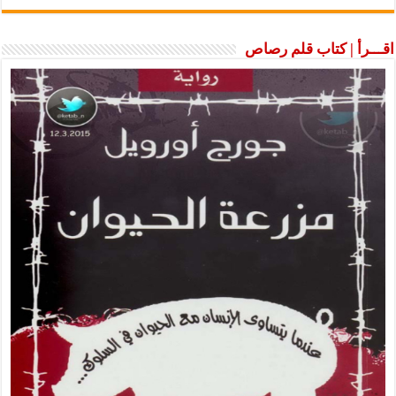
اقـــرأ | كتاب قلم رصاص