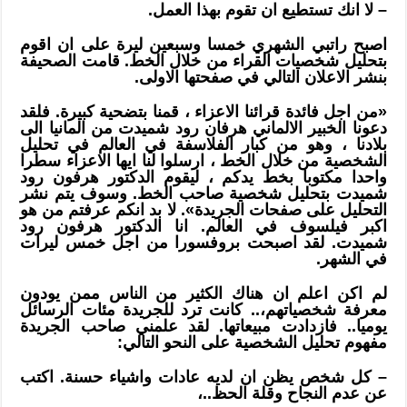
– لا انك تستطيع ان تقوم بهذا العمل.
اصبح راتبي الشهري خمسا وسبعين ليرة على ان اقوم
بتحليل شخصيات القراء من خلال الخط. قامت الصحيفة
بنشر الاعلان التالي في صفحتها الاولى.
«من اجل فائدة قرائنا الاعزاء ، قمنا بتضحية كبيرة. فلقد
دعونا الخبير الالماني هرفان رود شميدت من المانيا الى
بلادنا ، وهو من كبار الفلاسفة في العالم في تحليل
الشخصية من خلال الخط ، ارسلوا لنا ايها الاعزاء سطرا
واحدا مكتوبا بخط يدكم ، ليقوم الدكتور هرفون رود
شميدت بتحليل شخصية صاحب الخط. وسوف يتم نشر
التحليل على صفحات الجريدة
»
. لا بد انكم عرفتم من هو
اكبر فيلسوف في العالم. انا الدكتور هرفون رود
شميدت. لقد اصبحت بروفسورا من اجل خمس ليرات
في الشهر.
لم اكن اعلم ان هناك الكثير من الناس ممن يودون
معرفة شخصياتهم،.. كانت ترد للجريدة مئات الرسائل
يوميا.. فازدادت مبيعاتها. لقد علمني صاحب الجريدة
مفهوم تحليل الشخصية على النحو التالي:
– كل شخص يظن ان لديه عادات واشياء حسنة. اكتب
عن عدم النجاح وقلة الحظ..،