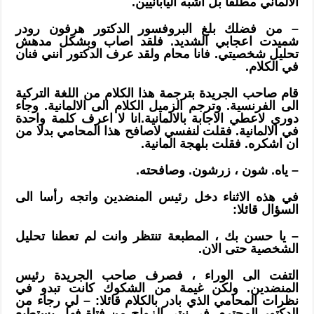
الالماني مطلقا بل اشبه اليابانيين.
– من فضلك بلغ البروفسور الدكتور هرفون رودر
شميدت اعجابي الشديد. فلقد اصاب وبشكل مدهش
تحليل شخصيتي. فانا محام ولقد عرف الدكتور انني فنان
في الكلام.
قام صاحب الجريدة بترجمة هذا الكلام من اللغة التركية
الى الفرنسية. وترجم الزميل الكلام الى الالمانية. وجاء
دوري لاعطي الاجابة بالالمانية.انا لا اعرف كلمة واحدة
في الالمانية. فقلت لنفسي لاصافح هذا المحامي بدلا من
ان اشكره. فقلت بلهجة المانية.
– ياه. شون ، زرشون. وصافحته.
في هذه الاثناء دخل رئيس المنضدين واتجه رأسا الى
السؤال قائلا:
– يا حسن بك ، المطبعة تنتظر وانت لم تعطنا تحليل
الشخصية حتى الان.
التفت الى الوراء ، فصرف صاحب الجريدة رئيس
المنضدين. ولكن غيمة من الشكوك كانت تبدو في
نظرات المحامي الذي بادر بالكلام قائلا: – لي رجاء من
الدكتور المحترم. في نيتي الزواج من فتاة فهل يستطيع