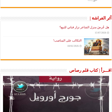
أثر الفراشة |
هل عُرضَ منزل الشاعر نزار قباني للبيع؟
15/07/2026
التكالب على المناصب!
18/02/2026
اقـــرأ | كتاب قلم رصاص