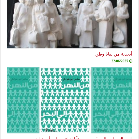
أبجدية من بقايا وطن
22/06/2025
“من النهر إلى البحر” صدر حديثاً للشاعر سامر أبو هواش