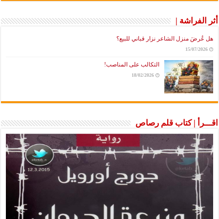
أثر الفراشة |
هل عُرضَ منزل الشاعر نزار قباني للبيع؟
15/07/2026
التكالب على المناصب!
18/02/2026
اقـــرأ | كتاب قلم رصاص