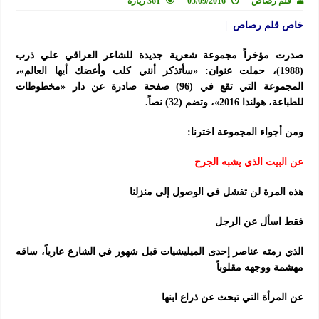
قلم رصاص
05/09/2016
361 زيارة
خاص قلم رصاص |
صدرت مؤخراً مجموعة شعرية جديدة للشاعر العراقي علي ذرب
(1988)، حملت عنوان: «سأتذكر أنني كلب وأعضك أيها العالم»،
المجموعة التي تقع في (96) صفحة صادرة عن دار «مخطوطات
للطباعة، هولندا 2016»، وتضم (32) نصاً.
ومن أجواء المجموعة اخترنا:
عن البيت الذي يشبه الجرح
هذه المرة لن تفشل في الوصول إلى منزلنا
فقط اسأل عن الرجل
الذي رمته عناصر إحدى الميليشيات قبل شهور في الشارع عارياً، ساقه
مهشمة ووجهه مقلوباً
عن المرأة التي تبحث عن ذراع ابنها