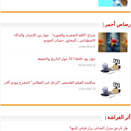
رصاص أحمر |
صراع “اللغة الشعرية والصورة”.. حوار بين الإنسان والذكاء
الاصطناعي ـ المحاور: حسان الجودي
14/03/2026
حوار مع AI Claude حول التاريخ والحقيقة
06/02/2026
مناقشة الفيلم الفلسفي “الرجل غير العقلاني” المخرج وودي آلان
22/02/2025
أثر الفراشة |
هل عُرضَ منزل الشاعر نزار قباني للبيع؟