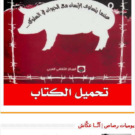
يوميات رصاص | آنَّــا عكَّاش