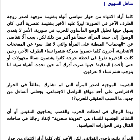
مناهل السهوي |
كلما أراد الانتهاء من حوار سياسي أنهاه بشتيمة موجهة لصدر زوجة
الطرف الآخر في الصورة! ليردّ عليه الأخير بشتيمة عنصرية أكبر، كان
يسهل حينها تحليل الوضع المأساوي للحرب في سورية، الأمر لا يتعدى
الوصول إلى جسد المرأة، حسناً هو أكبر من ذلك لكن، يجب ألّا نتغاضى
عن “الهجمات” المبطنة على المرأة والتي لا تقل سوء عن المفخخات
الانتحارية، آخرون كلما خسروا معركة شتموا نساء الطرف الآخر، وحين
كانت الذخيرة تفرغ في لحظة حرجة كانوا يشتمون نساءً مجهولات أو
حتى (أخت) البندقية! حينها صرت أدرك أنه حين تحدث أشياء سيئة لنا
يتوجب شتم نساء لا نعرفهن.
الشتيمة الموجهة لصدر المرأة التي لم تشارك مطلقاً في الحوار
الافتراضي على أحد مواقع التواصل الاجتماعي، يجعلني أتساءل من
جديد، ما السبب الحقيقي للحرب؟!
ربما الرجال في لحظات الحرب والغضب يحتاجون التنفيس أو أن
الشتائم الجنسية للنساء هي “تعويذة سحرية” لإنقاذ رجالنا في ساحات
القتال وفي الحوارات السياسية.
المرأة ماتت بإحدى القذائف، لكن الأخير كان كلما أراد الانتهاء من حوار