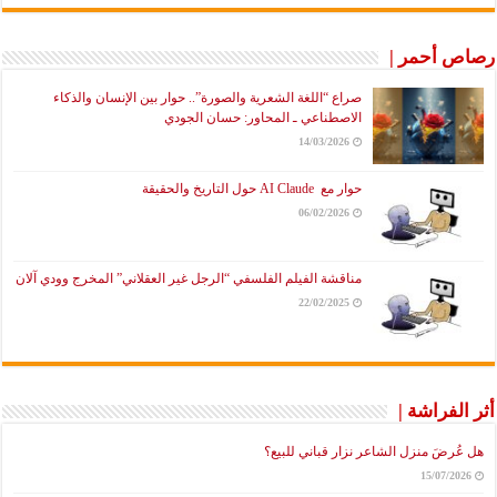
رصاص أحمر |
صراع “اللغة الشعرية والصورة”.. حوار بين الإنسان والذكاء
الاصطناعي ـ المحاور: حسان الجودي
14/03/2026
حوار مع AI Claude حول التاريخ والحقيقة
06/02/2026
مناقشة الفيلم الفلسفي “الرجل غير العقلاني” المخرج وودي آلان
22/02/2025
أثر الفراشة |
هل عُرضَ منزل الشاعر نزار قباني للبيع؟
15/07/2026