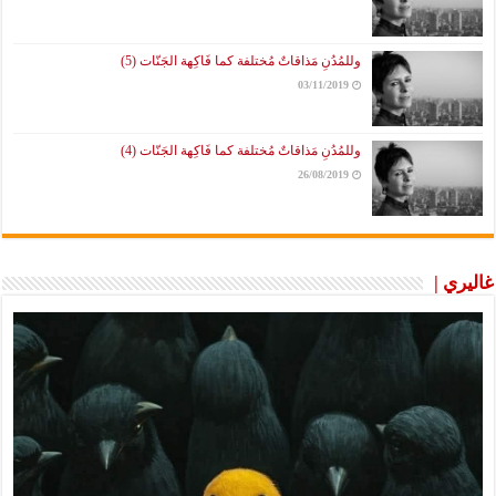
وللمُدُنِ مَذاقاتٌ مُختلفة كما فَاكِهة الجَنّات (5)
03/11/2019
وللمُدُنِ مَذاقاتٌ مُختلفة كما فَاكِهة الجَنّات (4)
26/08/2019
غاليري |