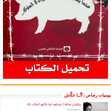
يوميات رصاص | آنَّــا عكَّاش
وللمُدُنِ مَذاقاتٌ مُختلفة كما فَاكِهة الجَنّات (6)
31/03/2020