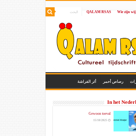
QALAM RSAS
|
رات
رصاص أحمر
أثر الفراشة
In het Neder
Gewoon toeval
15/10/2025