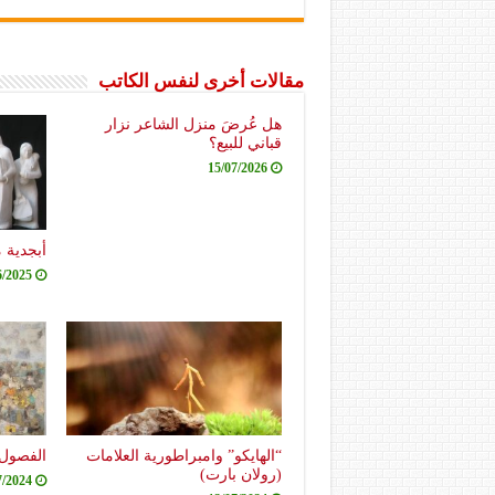
مقالات أخرى لنفس الكاتب
هل عُرضَ منزل الشاعر نزار
قباني للبيع؟
15/07/2026
أبجدية 
6/2025
“الهايكو” وامبراطورية العلامات
الفصول 
(رولان بارت)
7/2024