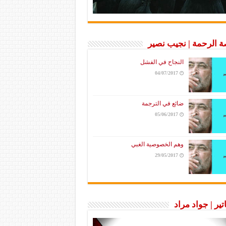
 الرحمة | نجيب نصير
النجاح في الفشل
04/07/2017
ضائع في الترجمة
05/06/2017
وهم الخصوصية الغبي
29/05/2017
تير | جواد مراد