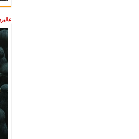
غاليري