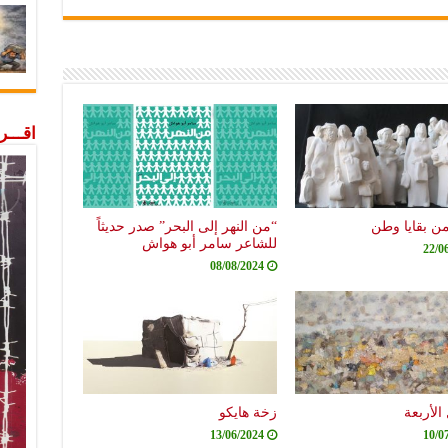
اقـــ
من بقايا وطن
“من النهر إلى البحر” صدر حديثاً
للشاعر سامر أبو هواش
22/0
08/08/2024
الأربعة
زخة هايكو
13/06/2024
10/0