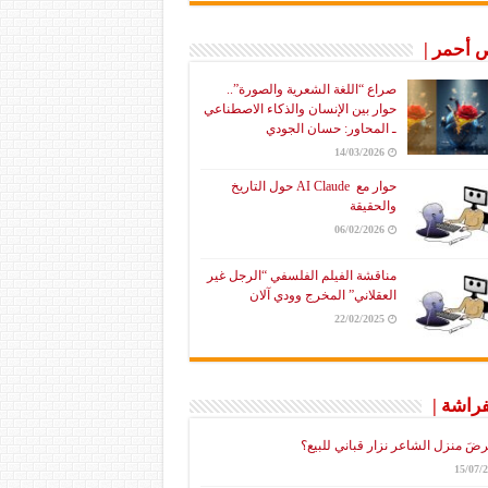
أحمر |
صراع “اللغة الشعرية والصورة”..
حوار بين الإنسان والذكاء الاصطناعي
ـ المحاور: حسان الجودي
14/03/2026
حوار مع AI Claude حول التاريخ
والحقيقة
06/02/2026
مناقشة الفيلم الفلسفي “الرجل غير
العقلاني” المخرج وودي آلان
22/02/2025
فراشة |
رضَ منزل الشاعر نزار قباني للبيع؟
15/07/