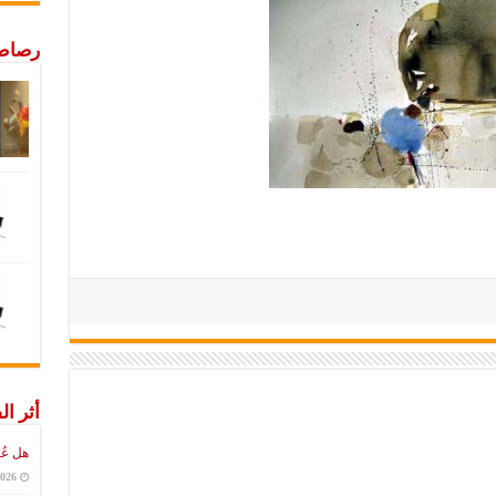
رصاص 
أثر ال
هل عُ
2026