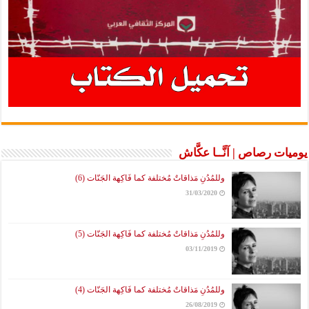
يوميات رصاص | آنَّــا عكَّاش
وللمُدُنِ مَذاقاتٌ مُختلفة كما فَاكِهة الجَنّات (6)
31/03/2020
وللمُدُنِ مَذاقاتٌ مُختلفة كما فَاكِهة الجَنّات (5)
03/11/2019
وللمُدُنِ مَذاقاتٌ مُختلفة كما فَاكِهة الجَنّات (4)
26/08/2019