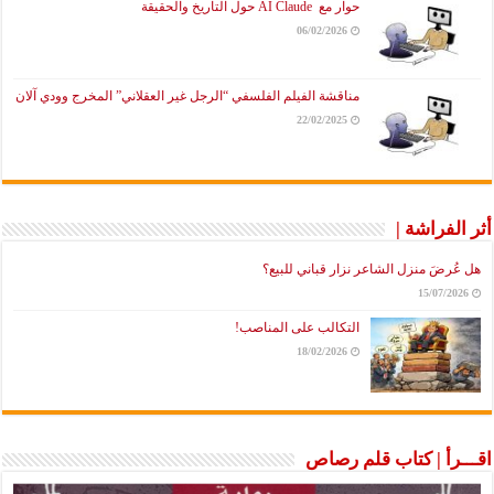
حوار مع AI Claude حول التاريخ والحقيقة
06/02/2026
مناقشة الفيلم الفلسفي “الرجل غير العقلاني” المخرج وودي آلان
22/02/2025
أثر الفراشة |
هل عُرضَ منزل الشاعر نزار قباني للبيع؟
15/07/2026
التكالب على المناصب!
18/02/2026
اقـــرأ | كتاب قلم رصاص