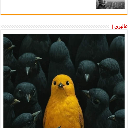
غاليري |