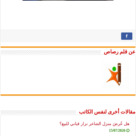
م رصاص
 أخرى لنفس الكاتب
ُرضَ منزل الشاعر نزار قباني للبيع؟
15/07/20