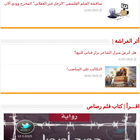
مناقشة الفيلم الفلسفي “الرجل غير العقلاني” المخرج وودي آلان
22/02/2025
راشة |
َ منزل الشاعر نزار قباني للبيع؟
15/07
التكالب على المناصب!
18/02/2026
أ | كتاب قلم رصاص