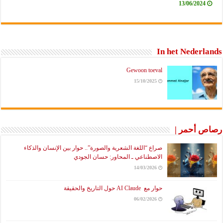
13/06/20
In het Nede
Gewoon toeval
15/10/2025
أحمر |
صراع “اللغة الشعرية والصورة”.. حوار بين الإنسان والذكاء
الاصطناعي ـ المحاور: حسان الجودي
14/03/2026
حوار مع AI Claude حول التاريخ والحقيقة
06/02/2026