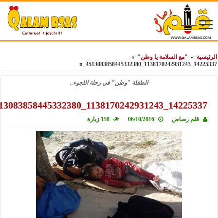
»
"مع السلامة يا وطن"
»
142253
الطفلة "وطن" في رحلة اللجوء..
14225337_1138170242931243_45130838
لم رصاص
06/10/2016
158 زيارة