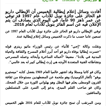
قلم رصاص
13/10/2016
324 زيارة
أفادت وسائل إعلام إيطالية الخميس أن الإيطالي داريو
فو الحائز على جائزة نوبل للآداب عام 1997 قد توفي
عن عمر ناهز 90 عاما، في اليوم الذي يصادف أن يتم
الإعلان فيه عن اسم الفائز بنوبل للآداب لعام 2016.
توفي الإيطالي داريو فو الحائز على جائزة نوبل للآداب العام 1997 عن
تسعين عاما حسب ما ذكرت الخميس وسائل إعلام إيطالية عدة.
ونقلت وكالة “إجي” للأنباء عن رئيس الوزراء ماتيو رينزي قوله
“خسرت إيطاليا بوفاة داريو فو أحد أبرز أعلام المسرح والثقافة والحياة
المدنية في بلادنا”. مضيفا “أعماله الساخرة وأبحاثه وعمله المسرحي
ونشاطاته الفنية المتعددة الأوجه هي إرث إيطالي كبير له بعد عالمي”.
وكان فو كاتبا وممثلا وقد اشتهر عالميا العام 1969 بفضل كتابه “ميستيرو
بوفو” (ألغاز الكوميديا) وهو ملحمة عن المضطهدين مستوحاة من ثقافة
القرون الوسطى يعلم فيها البطل وهو بهلواني الثورة من خلال الضحك.
وكان فو صاحب القلم المبدع، يدعو إلى التمرد على المتسلطين
والمنافقين.
ومن المرتقب أن تمنح جائزة نوبل للآداب للعام 2016 ظهر الخميس