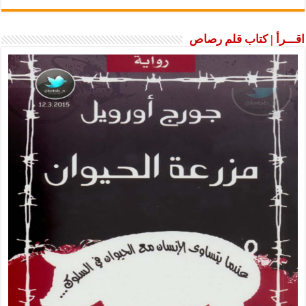
اقـــرأ | كتاب قلم رصاص