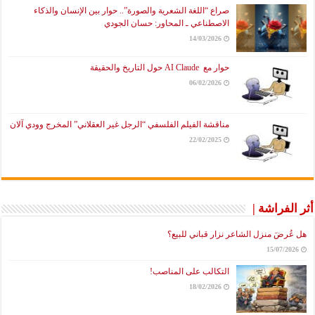
صراع “اللغة الشعرية والصورة”.. حوار بين الإنسان والذكاء
الاصطناعي ـ المحاور: حسان الجودي
14/03/2026
حوار مع AI Claude حول التاريخ والحقيقة
06/02/2026
مناقشة الفيلم الفلسفي “الرجل غير العقلاني” المخرج وودي آلان
22/02/2025
أثر الفراشة |
هل عُرضَ منزل الشاعر نزار قباني للبيع؟
15/07/2026
التكالب على المناصب!
18/02/2026