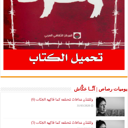
يوميات رصاص | آنَّــا عكَّاش
وللمُدُنِ مَذاقاتٌ مُختلفة كما فَاكِهة الجَنّات (6)
31/03/2020
وللمُدُنِ مَذاقاتٌ مُختلفة كما فَاكِهة الجَنّات (5)