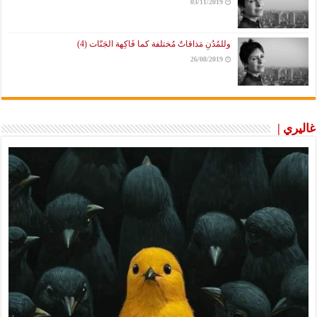
03/11/2019
وللمُدُنِ مَذاقاتٌ مُختلفة كما فَاكِهة الجَنّات (4)
26/08/2019
غاليري |