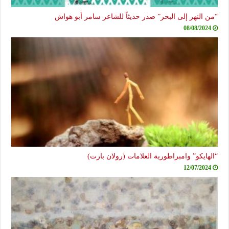
“من النهر إلى البحر” صدر حديثاً للشاعر سامر أبو هواش
08/08/2024
“الهايكو” وامبراطورية العلامات (رولان بارت)
12/07/2024