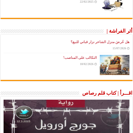
22/02/2025
أثر الفراشة |
هل عُرضَ منزل الشاعر نزار قباني للبيع؟
15/07/2026
التكالب على المناصب!
18/02/2026
اقـــرأ | كتاب قلم رصاص