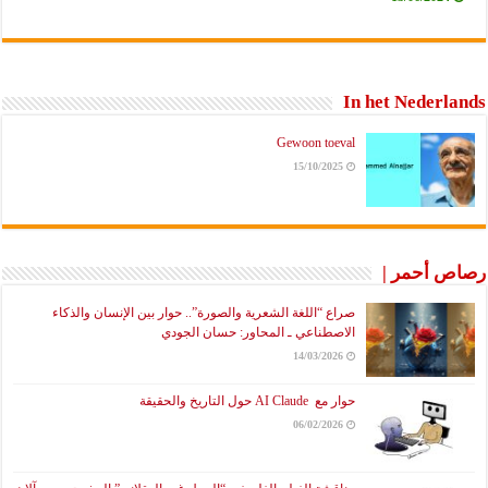
In het Neder
Gewoon toeval
15/10/2025
 أحمر |
صراع “اللغة الشعرية والصورة”.. حوار بين الإنسان والذكاء
الاصطناعي ـ المحاور: حسان الجودي
14/03/2026
حوار مع AI Claude حول التاريخ والحقيقة
06/02/2026