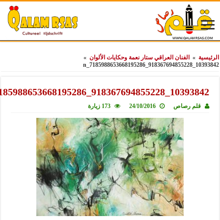
ة
»
الفنان العراقي ستار نعمة وحكايات الألوان
»
10393842_91836
10393842_918367694855228_7185988653668
قلم رصاص
24/10/2016
173 زيارة