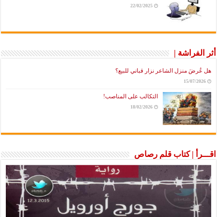
22/02/2025
أثر الفراشة |
هل عُرضَ منزل الشاعر نزار قباني للبيع؟
15/07/2026
التكالب على المناصب!
18/02/2026
اقـــرأ | كتاب قلم رصاص