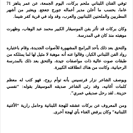
توفي الفنان اللبناني ملحم بركات، اليوم الجمعة، عن عمر يناهز 71
عاما، بحسب ما أعلن مدير أعماله جورج جعجع. ويعتبر من أشهر
المطربين والملحنين اللبنانيين والعرب، وقد ولد في قرية كفر شيما.
وكان بركات قد تأثر بفن الموسيقار الكبير محمد عبد الوهاب، وظهرت
موهبته منذ كان في المدرسة.
والتحق بعد ذلك بأحد البرامج المشهورة للأصوات الجديدة، وقام باختباره
رواد الفن اللبناني الكبار، وقالوا عنه أنه موهبة لا مثيل لها لما يمتلكه من
طبقات صوت عالية ذات مواصفات جيدة، والتحق بعد ذلك بالمدرسة
الرحبانية، وكانت من هناك انطلاقته الكبيرة.
ويوصف الشاعر نزار فرنسيس بأنه توأم روح، فهو كتب له معظم
كلمات أغانيه، وقد رثى الشاعر صديقه الموسيقار بقوله: “نفسي
حزينة.. لقد رحل صديقي عمري”.
ومن المعروف عن بركات عشقه للهجة اللبنانية وحامل رارية “الأغنية
اللبنانية” وكان يرفض الغناء بأي لهجة أخرى.