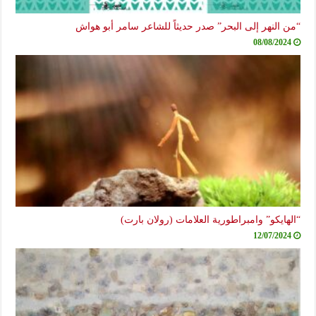
“من النهر إلى البحر” صدر حديثاً للشاعر سامر أبو هواش
08/08/2024
“الهايكو” وامبراطورية العلامات (رولان بارت)
12/07/2024