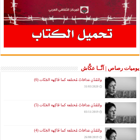
يوميات رصاص | آنَّــا عكَّاش
وللمُدُنِ مَذاقاتٌ مُختلفة كما فَاكِهة الجَنّات (6)
31/03/2020
وللمُدُنِ مَذاقاتٌ مُختلفة كما فَاكِهة الجَنّات (5)
03/11/2019
وللمُدُنِ مَذاقاتٌ مُختلفة كما فَاكِهة الجَنّات (4)
26/08/2019