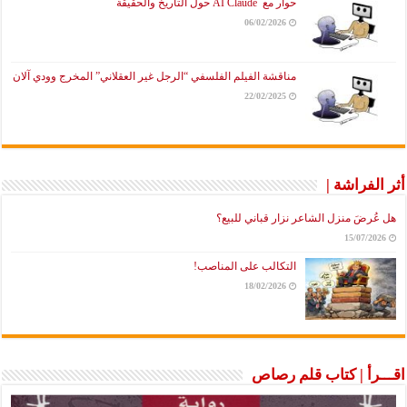
حوار مع AI Claude حول التاريخ والحقيقة
06/02/2026
مناقشة الفيلم الفلسفي “الرجل غير العقلاني” المخرج وودي آلان
22/02/2025
أثر الفراشة |
هل عُرضَ منزل الشاعر نزار قباني للبيع؟
15/07/2026
التكالب على المناصب!
18/02/2026
اقـــرأ | كتاب قلم رصاص