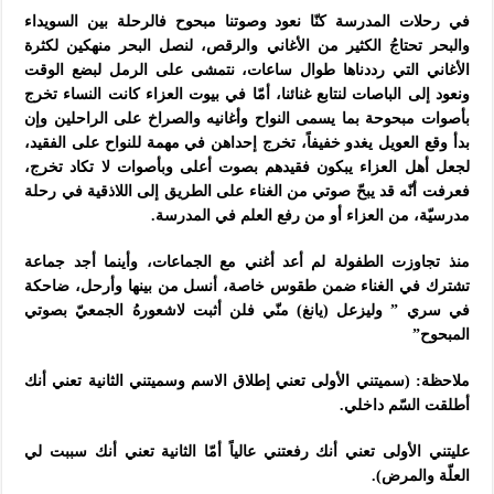
في رحلات المدرسة كنّا نعود وصوتنا مبحوح فالرحلة بين السويداء
والبحر تحتاجُ الكثير من الأغاني والرقص، لنصل البحر منهكين لكثرة
الأغاني التي رددناها طوال ساعات، نتمشى على الرمل لبضع الوقت
ونعود إلى الباصات لنتابع غنائنا، أمّا في بيوت العزاء كانت النساء تخرج
بأصوات مبحوحة بما يسمى النواح وأغانيه والصراخ على الراحلين وإن
بدأ وقع العويل يغدو خفيفاً، تخرج إحداهن في مهمة للنواح على الفقيد،
لجعل أهل العزاء يبكون فقيدهم بصوت أعلى وبأصوات لا تكاد تخرج،
فعرفت أنّه قد يبحّ صوتي من الغناء على الطريق إلى اللاذقية في رحلة
مدرسيّة، من العزاء أو من رفع العلم في المدرسة.
منذ تجاوزت الطفولة لم أعد أغني مع الجماعات، وأينما أجد جماعة
تشترك في الغناء ضمن طقوس خاصة، أنسل من بينها وأرحل، ضاحكة
في سري ” وليزعل (يانغ) منّي فلن أثبت لاشعورهُ الجمعيّ بصوتي
المبحوح”
ملاحظة: (سميتني الأولى تعني إطلاق الاسم وسميتني الثانية تعني أنك
أطلقت السّم داخلي.
عليتني الأولى تعني أنك رفعتني عالياً أمّا الثانية تعني أنك سببت لي
العلّة والمرض).