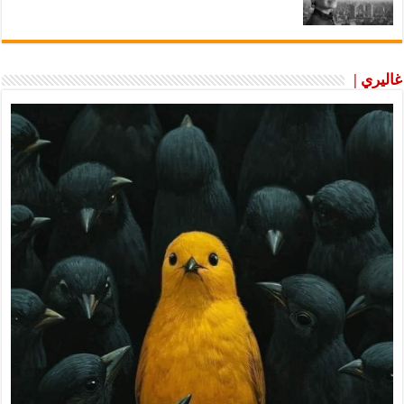
غاليري |