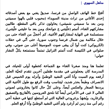
مناهل السهوي |
أفتحُ خط الهاتف الواصلِ من فرنسا، صديقٌ يغني مع بعض أصدقائه
إحدى الأغاني من تراث مدينة السويداء (محبوب قلبي بالهوا سميتني
ومن بعد ما سميتني سَميتني) يحاولون تذكر باقي المقطع، طالبين
مشاركتهم الغناء، أتمتم (علّيتني ع جوانحك ومن بعد ما عليتني علّيتني)،
مستسلمة في النهاية لمشاركتهم الأغنية، كم أخجلُ من الغناء حتى من
خلال مكالمة بين شمال فرنسا وجنوب سوريا، حتى أنّي في حفلات
(الكريوكي) كنت أودّ أن يبقى صوت الموسيقا أعلى من صوتي، وفي
صلواتي في الكنيسة كنت أتمتم التراتيل تمتمتاً مستمتعة بكلّ النشاز
حولي!
تعلمنا هنا ومنذ صغرنا الغناء مع الجماعة كخطوة أولى للحياة، في
المدرسة كان يجعلونني في مقدمة طفلين آخرين نتقدم لتحيّة العلم،
أرفعه يوم السبت وأنا أغني النشيد الوطنيّ وأنزله يوم الخميس قبل
الانصراف وطبعاً بحذر شديد، ليتناسب وقت الرفع مع طول الأغنية التي
يرددها الصغار والعكس أيضاً، وعلى كلّ حال كانوا يختارونني لصوتي
العالي لا غير، في الأعراس أيضاً كنا نلحق العروسين بالأهازيج والتصفيق
والزغاريد، ويُشهَدُ بزغرودتي العالية التي لم أستطع كبتها في خطبة أخي
رغم أني منذ زمن لم أزغرد ولم أغني النشيد الوطنيّ وأنا أرفع العلم.