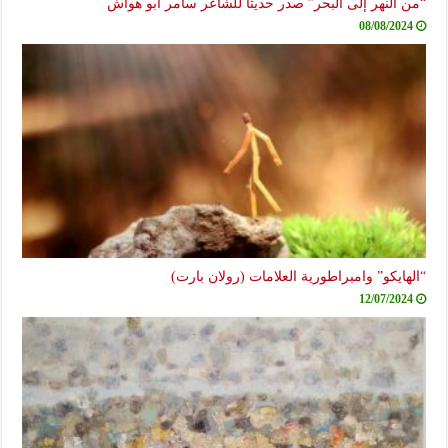
“من النهر إلى البحر” صدر حديثاً للشاعر سامر أبو هواش
08/08/2024
“الهايكو” وامبراطورية العلامات (رولان بارت)
12/07/2024