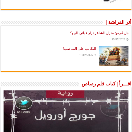
أثر الفراشة |
هل عُرضَ منزل الشاعر نزار قباني للبيع؟
15/07/2026
التكالب على المناصب!
18/02/2026
اقـــرأ | كتاب قلم رصاص