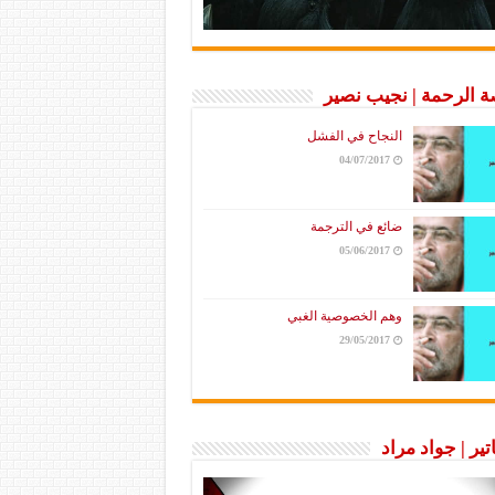
 الرحمة | نجيب نصير
النجاح في الفشل
04/07/2017
ضائع في الترجمة
05/06/2017
وهم الخصوصية الغبي
29/05/2017
تير | جواد مراد