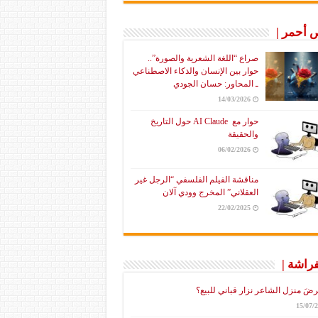
أحمر |
صراع “اللغة الشعرية والصورة”..
حوار بين الإنسان والذكاء الاصطناعي
ـ المحاور: حسان الجودي
14/03/2026
حوار مع AI Claude حول التاريخ
والحقيقة
06/02/2026
مناقشة الفيلم الفلسفي “الرجل غير
العقلاني” المخرج وودي آلان
22/02/2025
فراشة |
رضَ منزل الشاعر نزار قباني للبيع؟
15/07/