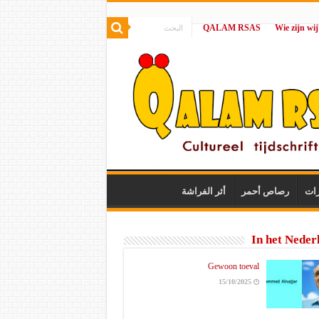
QALAM RSAS
|
رات
رصاص أحمر
أثر الفراشة
In het Neder
Gewoon toeval
15/10/2025