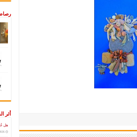
رصاص 
أثر ال
هل عُ
2026