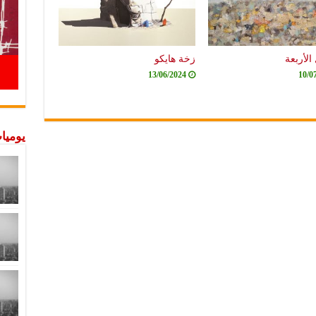
الأربعة
زخة هايكو
13/06/2024
10/0
يوميات