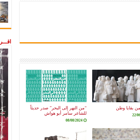
اقـــ
من بقايا وطن
“من النهر إلى البحر” صدر حديثاً
للشاعر سامر أبو هواش
22/0
08/08/2024