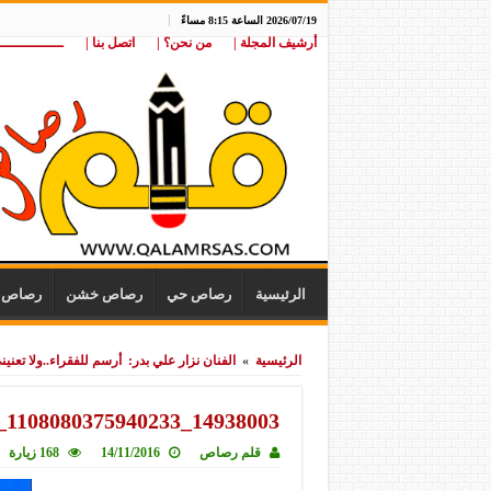
2026/07/19 الساعة 8:15 مساءً
أرشيف المجلة |
من نحن؟ |
اتصل بنا |
ـــــــــــــــ
الرئيسية
رصاص حي
رصاص خشن
رصاص ن
الرئيسية
»
الفنان نزار علي بدر: أرسم للفقراء..ولا تعني
14938003_1108080375940233_2060718279_n
قلم رصاص
14/11/2016
168 زيارة