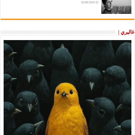
26/08/2019
غاليري |