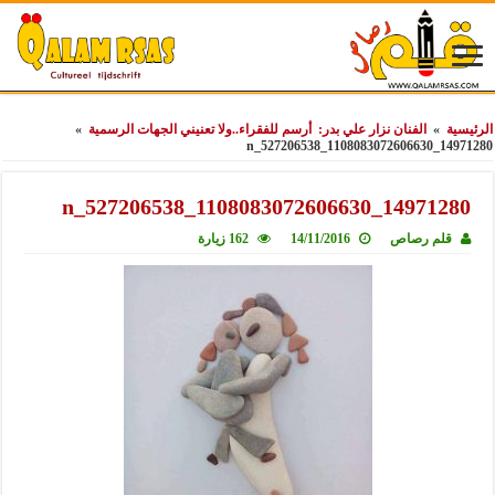
الرئيسية
»
الفنان نزار علي بدر: أرسم للفقراء..ولا تعنيني الجهات الرسمية
»
14971280_1108083072606630_527206538_n
14971280_1108083072606630_527206538_n
قلم رصاص
14/11/2016
162 زيارة