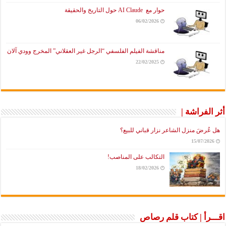
حوار مع AI Claude حول التاريخ والحقيقة
06/02/2026
مناقشة الفيلم الفلسفي “الرجل غير العقلاني” المخرج وودي آلان
22/02/2025
أثر الفراشة |
هل عُرضَ منزل الشاعر نزار قباني للبيع؟
15/07/2026
التكالب على المناصب!
18/02/2026
اقـــرأ | كتاب قلم رصاص