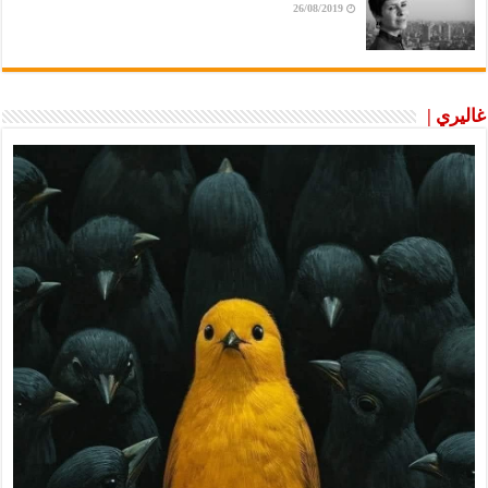
26/08/2019
غاليري |