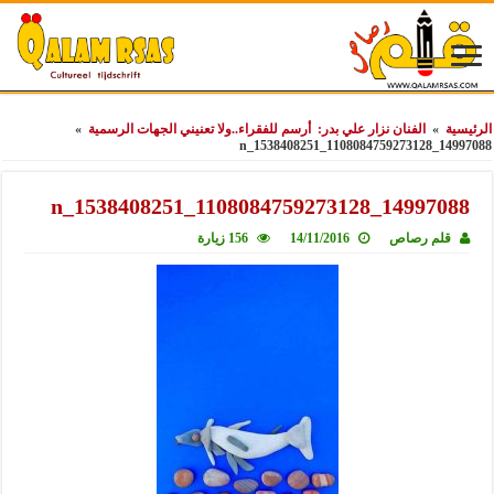
الرئيسية
»
الفنان نزار علي بدر: أرسم للفقراء..ولا تعنيني الجهات الرسمية
»
14997088_1108084759273128_1538408251_n
14997088_1108084759273128_1538408251_n
قلم رصاص
14/11/2016
156 زيارة