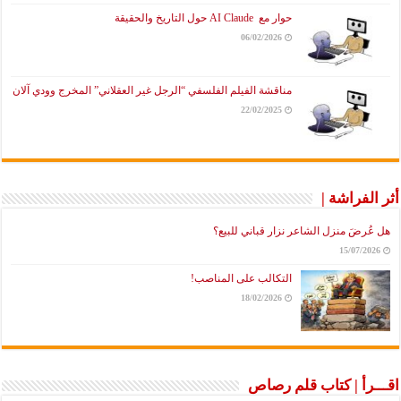
حوار مع AI Claude حول التاريخ والحقيقة
06/02/2026
مناقشة الفيلم الفلسفي “الرجل غير العقلاني” المخرج وودي آلان
22/02/2025
أثر الفراشة |
هل عُرضَ منزل الشاعر نزار قباني للبيع؟
15/07/2026
التكالب على المناصب!
18/02/2026
اقـــرأ | كتاب قلم رصاص