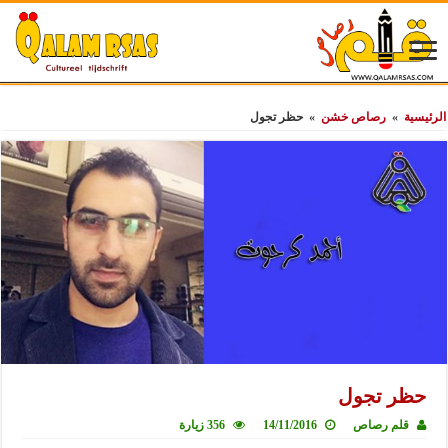
الرئيسية
»
رصاص خشن
»
حظر تجول
حظر تجول
قلم رصاص
14/11/2016
356 زيارة