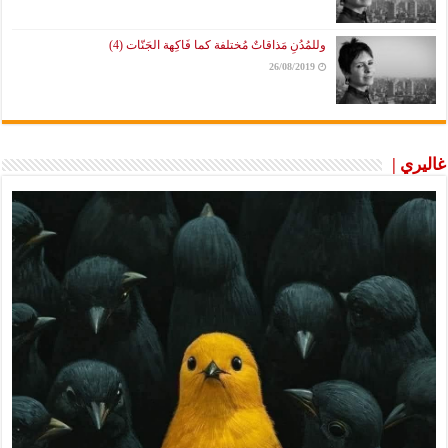
وللمُدُنِ مَذاقاتٌ مُختلفة كما فَاكِهة الجَنّات (4)
26/08/2019
غاليري |