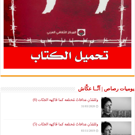
يوميات رصاص | آنَّــا عكَّاش
وللمُدُنِ مَذاقاتٌ مُختلفة كما فَاكِهة الجَنّات (6)
31/03/2020
وللمُدُنِ مَذاقاتٌ مُختلفة كما فَاكِهة الجَنّات (5)
03/11/2019