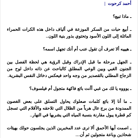
أحمد كرحوت |
ـ ماذا تبيع؟
ـ أبيع حبات من السكر الموزعة في ألياف داخل هذه الكرات الحمراء
المائلة إلى اللون الأسود وتحتوي بذور بنية اللون..
ـ هيييه ألا تعرف أن تقول عنب أم أنك تجهل اسمه؟
ـ الجهل مرحلة ما قبل الإدراك وقبل الرؤية هي لحظة الفصل بين
الجنون الغبي وبين الوعي المطلق كالباحث عن ذاته داخل لوح من
الزجاج المطلي بالقصدير من وجه واحد فيعكس دخائل النفس البشرية.
ـ يوووه يا لك من غبي أأنت بائع فاكهة متجول أم فيلسوف؟
ـ ما أنا إلا بائع كلمات صعلوك يحاول التسلق على بعض الغصون
الممدودة من برج عال هرباً من الظلال التي تلاحقه والأقلام التي تسجل
كم قطرة يبول مقارنة بنسبة المياه التي يشربها في النهار..
ـ اصمت أيها الأحمق ألا ترى عدد المخبرين الذين يجلسون حولك بهيئات
شحاذين وباعة متجولين ثم أن…