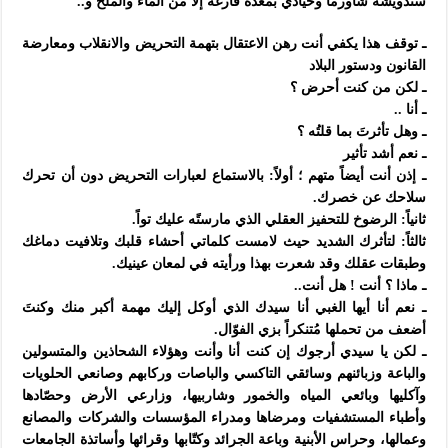
سندويشة شاورما وحيادي بمعدة فارغة إلا من الماء والملح و..
ـ توقف هذا يكفي أنت رهن الاعتقال بتهمة التحريض والانقلاب ومعارضة
القانون ودستور البلاد
ـ لكن من كنت أحرض ؟
ـ أنا ..
ـ وهل تأثرتَ بما قلتُه ؟
ـ نعم أشد تأثير
ـ إذن أنت أيضاً متهم ؛ أولاً: بالاستماع لعبارات التحريض دون أن تحرك
سلاحك عن خصرك.
ثانياً: الرضوخ للتحفيز العقلي الذي مارستًه عليك تواً.
ثالثاً: لتأثرك الشديد حيث لامست كلماتي أحشاء قلبك وتلافيت دماغك
وطبقات عقلك وقد شعرت بهذا ورأيته في لمعان عينيك.
ـ ماذا ؟ أنت ! هل أنت..
ـ نعم أنا أيها الغبي أنا سيدك الذي أوكل إليك مهمة أكبر منك وكنتَ
أضعف من تحملها مُتنكراً بزي الفوّال.
ـ لكن يا سيدي أرجوك إن كنت أنا وأنت وهؤلاء الشحاذين والمتسولين
والباعة وزبائنهم وسائقي التاكسي والباصات وركابهم وصانعي الحلويات
وآكليها وبائعي المياه والخمور وشاربيها، وزارعي الأرض وحصّادها
وأطباء المستشفيات ومرضاها ومدراء المؤسسات والشركات والمصانع
وعمالها، وحراس الأبنية وباعة الجرائد وكتّابها وقرائها وأساتذة الجامعات