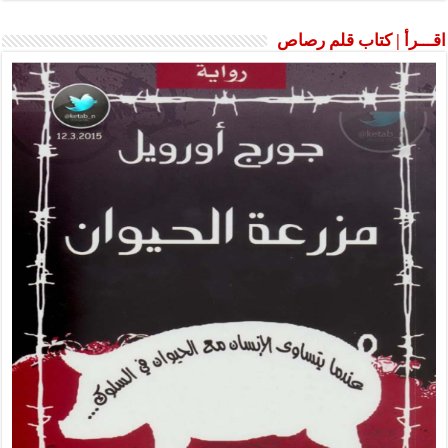
اقـــرأ | كتاب قلم رصاص