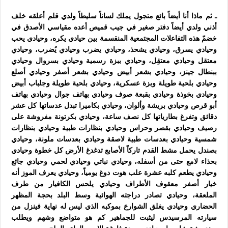
ـ ثم ماذا أنا أيضاً بائع متجول يملك لساناً سليطاً ولدي قلم أعلقه خلف
أذني ولدي أيضاً دفتر صغير في جيب قميص أعده مقياسي الأصدق في
خضمّ هذه التفاعلات المجتمعية المنقسمة بين حيادي يكره، وحيادي يحب
وحيادي يسرق، وحيادي يشحذ، وحيادي يضرب وحيادي يُضرب، وحيادي
معتقل وحيادي معتقِل، وحيادي ببزة رسمية وحيادي بسروال وحيادي
ببنطال جينز، وحيادي بشعر أبيض وحيادي بشعر أصفر وحيادي أصلع
وحيادي بلحية طويلة وبزة عسكرية، وحيادي بلحية طويلة وجلباب أبيض
وحيادي بخوذة وحيادي بقبعة صوف وحيادي بهاتف جوال وحيادي بهاتف
أبو قرص وحيادي بريشة وألوان، وحيادي بكاميرا تبدل عدساتها كل عشر
دقائق وتفرغ بطارياتها كل نصف ساعة، وحيادي بكرتونة مفروشة على
رصيف وحيادي بقصر وحراس وحيادي بنظارات طبية وحيادي بنظارات
شمسية وحيادي بعدسات طبية لاصقة وحيادي بعدسات ملونة، وحيادي
بصندل يحمل مشط القدم تاركاً الأصابع تدغدغ الأرض كل خطوة وحيادي
بحذاء لامع حتى من أسفله، وحيادي نباتي وحيادي لحمي وحيادي جائع
وحيادي يطعم كلبه عشرة علب هوت دوغ يومياً، وحيادي يعرف الموز أنه
خيار أصفر معقوف الأطراف وحيادي يلحس الكافيار من طرف
الملعقة، وحيادي تصادر دراجته الهوائية وسط البلد بحجة المظهر
الحضاري وحيادي يغلق الشوارع بموكبه الذي ليس له نهاية فينزل من
سيارته المرسيدس ليثبت للجماهير كم هو متواضع وشهم ويطلب