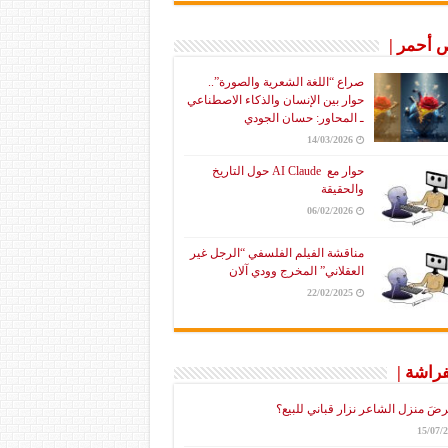
أحمر |
صراع “اللغة الشعرية والصورة”..
حوار بين الإنسان والذكاء الاصطناعي
ـ المحاور: حسان الجودي
14/03/2026
حوار مع AI Claude حول التاريخ
والحقيقة
06/02/2026
مناقشة الفيلم الفلسفي “الرجل غير
العقلاني” المخرج وودي آلان
22/02/2025
فراشة |
رضَ منزل الشاعر نزار قباني للبيع؟
15/07/