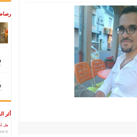
رصاص 
أثر ال
هل عُ
2026