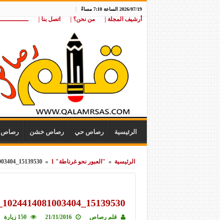
2026/07/19 الساعة 7:10 مساءً
أرشيف المجلة |
من نحن؟ |
اتصل بنا |
ـــــــــــــــ
الرئيسية
رصاص حي
رصاص خشن
رصاص ن
الرئيسية
»
"العبور نحو غرناطة" 1
»
15139530_1024414081003404_453345079_n
15139530_1024414081003404_453345079_n
قلم رصاص
21/11/2016
150 زيارة