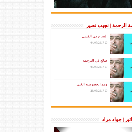
 الرحمة | نجيب نصير
النجاح في الفشل
04/07/2017
ضائع في الترجمة
05/06/2017
وهم الخصوصية الغبي
29/05/2017
تير | جواد مراد