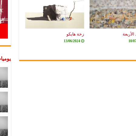
الأربعة
زخة هايكو
13/06/2024
10/0
يوميات