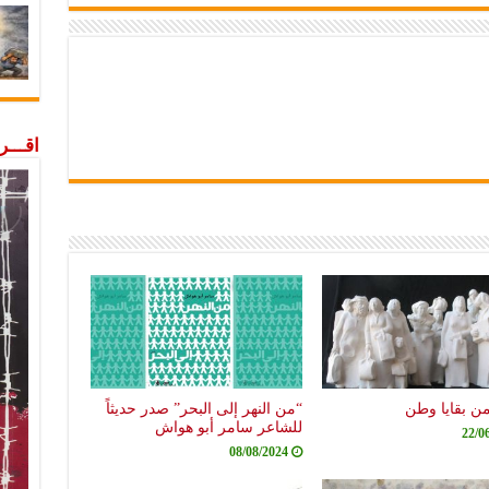
اقـــ
من بقايا وطن
“من النهر إلى البحر” صدر حديثاً
للشاعر سامر أبو هواش
22/0
08/08/2024