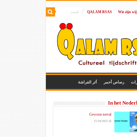
QALAM RSAS
|
رات
رصاص أحمر
أثر الفراشة
In het Neder
Gewoon toeval
15/10/2025