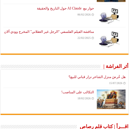
حوار مع AI Claude حول التاريخ والحقيقة
06/02/2026
مناقشة الفيلم الفلسفي “الرجل غير العقلاني” المخرج وودي آلان
22/02/2025
راشة |
َ منزل الشاعر نزار قباني للبيع؟
15/07
التكالب على المناصب!
18/02/2026
أ | كتاب قلم رصاص