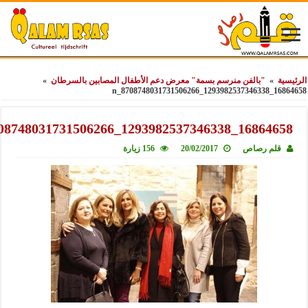
»
"بالفن منرسم بسمة" معرض دعم الأطفال المصابين بالسرطان
»
16864
16864658_1293982537346338_8708748
لم رصاص
20/02/2017
156 زيارة