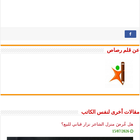
م رصاص
 أخرى لنفس الكاتب
ُرضَ منزل الشاعر نزار قباني للبيع؟
15/07/20