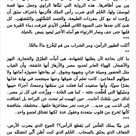
مِن بين أظافرها.. هذه الرواية التي تَبنّاها الراوي وجعل منها قصة
ليوسفَ ولها، الحُلم الذي ضرب رأس الملك فألزمها باعتراف سبَق أن
روَّجت له مع كل مفردات الطبيعة، والجسد المُشْتَهِي والمُشتهَى.. كل
شئ كان ضدها حتى النسوة اللاتي قَطّعن الأيدي فنزفت دماء الغَيرة من
قلبها حتى جف وصار الارتواء هو أمله الأخير ليعود ينبض
بالحياة.
***
أكلت الطيور الرأسَ، ومر الشراب من فم ليَخْرج ماءً مالحًا.
**
ما كان بحاجة لأن يطلبها للشهادة، هى أنبأت الطرُقَ والحجارة، النهرَ
والأشجار، الهواءَ العابر لحدود مصر والأزهارَ أنها عاشقة، وأن الغياب
مثل الحضور وسيلة عذابٍ وشهوة وشوق.. لم يفاجئها حضورُه أمامَها ولا
سؤالهم المفاجئ.. كانت تعلم أن شوقها وحبها سيتجسد في نهاية عذابها
بشرًا سويًا، وأنها ستعيده كما فعلت مَن سبَقَتها وجمعتْ أجزاءَ حبيبها
ومليكِها التي قُطّعت جثته – كما هى العادة – ووزِّعت في كل بَر مصر..
لذلك حين سُئلتْ أجابت.. حين اتهمت لم تبحث عن البراءة بل اشتاقت
إلى الذنب مِن جديد… خرجت تجر مشاعرَها خلفها.. مختلطة، متناقضة
كأنها تَخرج من قلوب متعددة وعقول عدة
لكنها تشتاق لجسدٍ واحد..
***
مَن مِنّا يملك الفأس كى يَقطع الرأس؟؟ الجوع الذي يضرب الأرض،
الجفاف الذي يحلق بالسحاب.. الحُلم الذي كنت أظن أنِّي انتشلتُه من