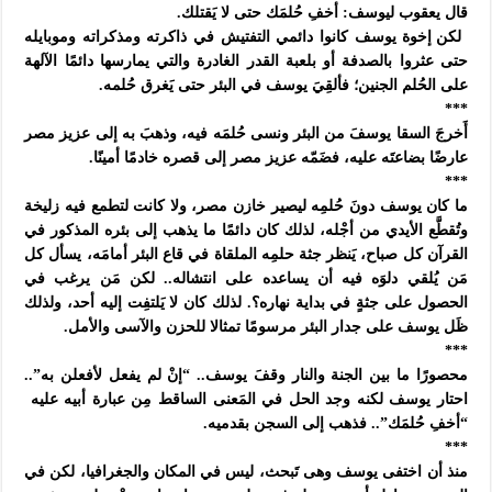
قال يعقوب ليوسف
:
أخفِ حُلمَك حتى لا يَقتلك.
لكن إخوة يوسف كانوا دائمي التفتيش في ذاكرته ومذكراته وموبايله
حتى عثروا بالصدفة أو بلعبة القدر الغادرة والتي يمارسها دائمًا الآلهة
على الحُلم الجنين؛ فألقِيَ يوسف في البئر حتى يَغرق حُلمه.
***
أَخرجَ السقا يوسفَ من البئر ونسى حُلمَه فيه، وذهبَ به إلى عزيز مصر
عارضًا بضاعتَه عليه، فضَمّه عزيز مصر إلى قصره خادمًا أمينًا.
***
ما كان يوسف دونَ حُلمِه ليصير خازن مصر، ولا كانت لتطمع فيه زليخة
وتُقطَّع الأيدي من أجْله، لذلك كان دائمًا ما يذهب إلى بئره المذكور في
القرآن كل صباح، يَنظر جثة حلمِه الملقاة في قاع البئر أمامَه، يسأل كل
مَن يُلقي دلوَه فيه أن يساعده على انتشاله.. لكن مَن يرغب في
الحصول على جثةٍ في بداية نهاره؟. لذلك كان لا يَلتفِت إليه أحد، ولذلك
ظَل يوسف على جدار البئر مرسومًا تمثالا للحزن والآسى والأمل.
***
محصورًا ما بين الجنة والنار وقفَ يوسف.. “إنْ لم يفعل لأفعلن به”..
احتار يوسف لكنه وجد الحل في المَعنى الساقط مِن عبارة أبيه عليه
“أخفِ حُلمَك”.. فذهب إلى السجن بقدميه.
***
منذ أن اختفى يوسف وهى تَبحث، ليس في المكان والجغرافيا، لكن في