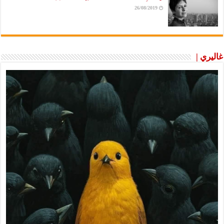
26/08/2019
غاليري |