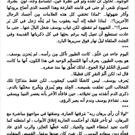
الوجوه.. تحاول أن تجده ولو في نظرة عين، ابتسامةِ وجْه، لونِ
بشرة،
اسودادِ شَعر، أو حتى في قامته الفارعة وهذا الجسد الذى أضاع برودتَها
وأثار شهوتَها.. “لماذا تختفي كل هذه العلامات مِن أجساد الرجال
الآخرين؟!.
لماذا خَصّه إله أبيه يعقوب بما لم يَنلْه رَجل في كل بَر
مصر؟!”.. الشهوة لم تنقطع، لكن غياب يوسف شغل البالَ عنها.. حتى ما
عادت تستطيع أن تصِل إليه برغم بحثِها في كل ذكرياتها القديمة وفي
الجثث الملقاة ليلَ نهار فوق سريرها البارد.
***
اليوم جاءه مَن حَلُمَ.. كانت الطيور تأكل مِن رأسه.. لم يَحزن يوسف..
هو يحِب الطيور، يعرف أنها المُسالِم الوحيد في هذا الكون، أنها ما كانت
لتسرق الحُلمَ لولا الجوع.. لذلك تَعلَّق بها منذ صغره..
قال له: لكن ألَمَ النقرِ كان فظيعًا..
يَعرف يوسف.. ليس كاشفًا للغيب كيعقوب.. لكن فقط متذكرًا تلك
المَخالب التي تعلقت بقميصه.. الجِلد وهو يُمزق ويَخْرج مخلبُها بالدم..
ذكرى الدم أنقذته مِن تخيلاته.. حين فاجَأه الآخر بأنه يعصر النبيذَ ويسقي
منه.. تشاءمَ يوسف وندم أنه يعبر الرؤى.
***
“لولا أن رأى برهان ربه” مَزقتها العبارة، وضعَتها في مواجهةٍ مباشرة مع
البرهان،
لو تأخر قليلا، لو أحكمت الجارية إغلاقَ الأبواب ، لو امتطته كما
كانت تجيد امتطاء العبيد والجياد.. لكنه حَظّها العاثِر، والرب الذي عاد
فجأة دون ميعاده اليومي.. كل شئ كان ضدها يومَها.. القميص المنفلِت