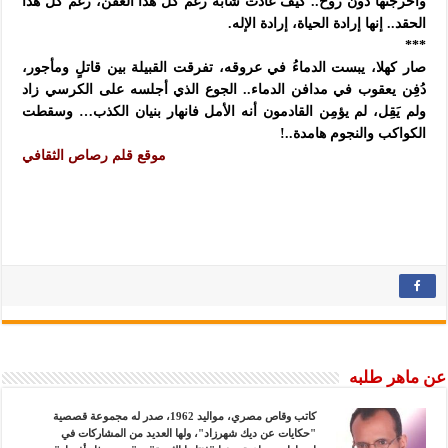
وأخرجتها دون روح.. كيف عادت شابةً رغم كل هذا العفن، رغم كل هذا
الحقد.. إنها إرادة الحياة، إرادة الإله.
***
صار كهلا، يبست الدماءُ في عروقه، تفرقت القبيلة بين قاتلٍ ومأجور،
دُفِن يعقوب في مدافن الدماء.. الجوع الذي أجلسه على الكرسي زاد
ولم يَقِل، لم يؤمِن القادمون أنه الأمل فانهار بنيان الكذب… وسقطت
الكواكب والنجوم هامدة..!
موقع قلم رصاص الثقافي
عن ماهر طلبه
كاتب وقاص مصري، مواليد 1962، صدر له مجموعة قصصية
"حكايات عن ديك شهرزاد"، ولها العديد من المشاركات في