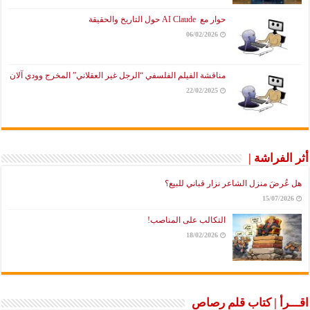
حوار مع AI Claude حول التاريخ والحقيقة
06/02/2026
مناقشة الفيلم الفلسفي “الرجل غير العقلاني” المخرج وودي آلان
22/02/2025
أثر الفراشة |
هل عُرضَ منزل الشاعر نزار قباني للبيع؟
15/07/2026
التكالب على المناصب!
18/02/2026
اقـــرأ | كتاب قلم رصاص