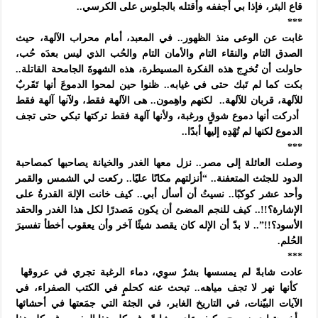
قاع البئر، فإذا بي أجففه وأقتله بالجلوس على الكرسي..
***
غابت عن الوعى منذ الظهور.. في المعبد، أمام محراب الآلهة، حيث
الصدق التام والنقاء التام والأمان التام والحُب الذي ليس بعدَه حُب،
حاولت أن تُخرِج هذه الفكرة المسيطرة، هذه الشهوةَ الجامحة القاتلة..
بكت كما لم تَبك حتى في غيابه.. ظنوا حين لمحوا الدموعَ أنها تَقَربٌ
للآلهة، قربان للآلهة..
لكنهم واهِمون.. هى الآلهة فقط، ولآنها آلهة فقط
أدركت أنها دموع شوقٍ ورغبة، ولأنها آلهة فقط تركتها تبكي حتى تجف
الدموع لكنها لم تُهْدِه إليها أبدًا..
***
وصلت العائلة إلى مصر.. نزل معها الغدر والخيانة يصاحبها كمصاحبة
الدود للجثث المتعفنة.. “أنزلتهم مكانًا عليًا.. ركعت لي الشمس والقمر
وأحد عشر كوكبًا.. نسيتُ أن أسأل أبي.. كيف خانت الإلهَ القدرةُ على
الإشارة؟!!.. كيف للنجم المضئ أن يكون مَصدرًا لكل هذا الغدر والحقد
الأسود؟!!”.. لا بدّ أن الإله كان يقصد شيئًا آخر وأن يعقوب أخطأ تفسيرَ
الحُلم.
***
عادت شابةً لم يمسسها بشرٌ سوِي، دماء الرغبة تجري في عروقها
كأنها نهر لا تجف مياهه.. تبحث عنه كحلمٍ في الكتب الصفراء، في
الآيات البيّنات، في التاريخ الغابر، في الجثة التي جمَعتها في أحشائها