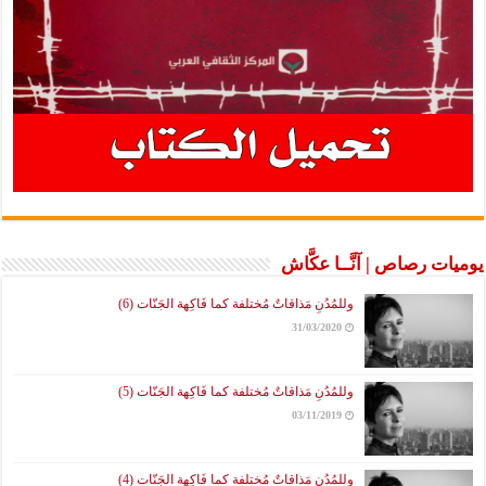
يوميات رصاص | آنَّــا عكَّاش
وللمُدُنِ مَذاقاتٌ مُختلفة كما فَاكِهة الجَنّات (6)
31/03/2020
وللمُدُنِ مَذاقاتٌ مُختلفة كما فَاكِهة الجَنّات (5)
03/11/2019
وللمُدُنِ مَذاقاتٌ مُختلفة كما فَاكِهة الجَنّات (4)