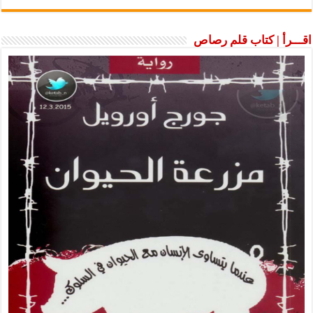
اقـــرأ | كتاب قلم رصاص