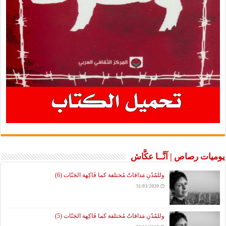
يوميات رصاص | آنَّــا عكَّاش
وللمُدُنِ مَذاقاتٌ مُختلفة كما فَاكِهة الجَنّات (6)
31/03/2020
وللمُدُنِ مَذاقاتٌ مُختلفة كما فَاكِهة الجَنّات (5)