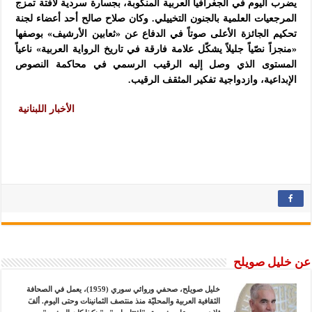
يضرب اليوم في الجغرافيا العربية المنكوبة، بجسارة سردية لافتة تمزج
المرجعيات العلمية بالجنون التخييلي. وكان صلاح صالح أحد أعضاء لجنة
تحكيم الجائزة الأعلى صوتاً في الدفاع عن «ثعابين الأرشيف» بوصفها
«منجزاً نصّياً جليلاً يشكّل علامة فارقة في تاريخ الرواية العربية» ناعياً
المستوى الذي وصل إليه الرقيب الرسمي في محاكمة النصوص
الإبداعية، وازدواجية تفكير المثقف الرقيب.
الأخبار اللبنانية
عن خليل صويلح
خليل صويلح، صحفي وروائي سوري (1959)، يعمل في الصحافة
الثقافية العربية والمحليّة منذ منتصف الثمانينات وحتى اليوم. ألفَ