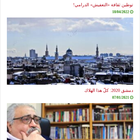
توطين ثقافة «التعفيش» الدرامي!
18/04/2022
دمشق 2020: كلّ هذا الهلاك
07/01/2021