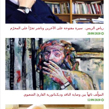
رياض الريس.. سيرة مفتوحة على الآخرين وناشر تجرّأ على المحرّم
28/09/2020
المؤلِّف تائهاً بين وصاية الناقد وديكـتاتورية القارئ الشعبوي
12/09/2020