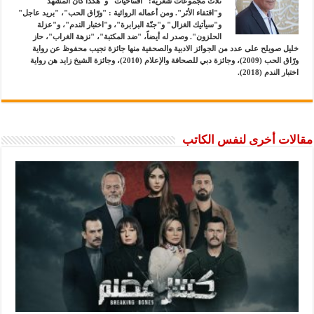
ثلاث مجموعات شعرية: "افتتاحيات" و"هكذا كان المشهد"
و"اقتفاء الأثر". ومن أعماله الروائية : "ورّاق الحب"، "بريد عاجل"
و"سيأتيك الغزال" و"جنّة البرابرة"، و"اختبار الندم"، و"عزلة
الحلزون". وصدر له أيضاً، "ضد المكتبة"، "نزهة الغراب"، حاز
خليل صويلح على عدد من الجوائز الادبية والصحفية منها جائزة نجيب محفوظ عن رواية
ورّاق الحب (2009)، وجائزة دبي للصحافة والإعلام (2010)، وجائزة الشيخ زايد هن رواية
اختبار الندم (2018).
مقالات أخرى لنفس الكاتب