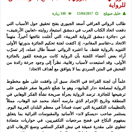
للرواية
خليل صويلح
13/04/2017
340 زيارة
طالب الروائي العراقي أسعد الجبوري بفتح تحقيق حول الأسباب التي
دفعت اتحاد الكتاب العرب في دمشق استبعاد روايته «ثعابين الأرشيف»
عن «جائزة دمشق للرواية العربية» التي أُعلنت نتائجها أخيراً، متهماً
الاتحاد بـ«تقاسم المغانم». إذ اكتفت لجنة تحكيم الجائزة بدورتها الأولى
التنويه بالرواية فقط، ما اعتبره الروائي عسفاً طال عمله، إثر تسرّب
آراء بعض أعضاء اللجنة بأن الرواية كانت مرشحة للفوز بالجائزة
الأولى، وقد استبعدت لأسباب رقابية، نظراً إلى وجود جرعة زائدة من
الفحش في المتن السردي بما لا يتوافق مع أهداف الاتحاد!
علماً أن لجنة القراءة في الاتحاد سبق أن وافقت على طبع مخطوط
الرواية لمصلحة «دار الينابيع»، وهو ما شجّع ناشرها صقر عليشي على
ترشيحها للجائزة. ترصد الرواية بجرأة صريحة نشأة الفكر الوهابي في
المنطقة وتاريخ الإجرام الذي مارسه أحفاد محمد عبد الوهاب، ممثلاً
بالتنظيمات التكفيرية التي تعيث فساداً في معظم البلدان العربية اليوم.
يستثمر صاحب «ديسكو لاند» الأسانيد والمقبوسات التراثية بما يتعلق
بمفهوم النكاح في فضح مرجعيات التكفيريين، في حواريات متضادة
تنطوي على مقدرة عميقة في نبش الفكر السلفي ونسغ الإرهاب الذي