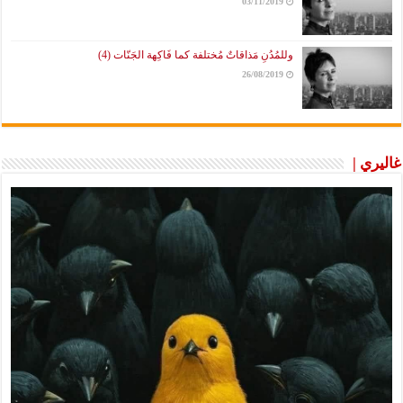
03/11/2019
وللمُدُنِ مَذاقاتٌ مُختلفة كما فَاكِهة الجَنّات (4)
26/08/2019
غاليري |