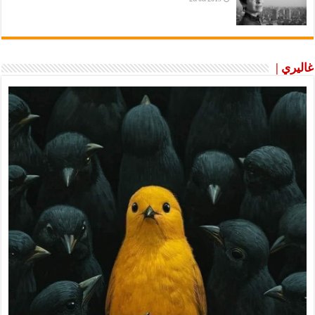
غاليري |