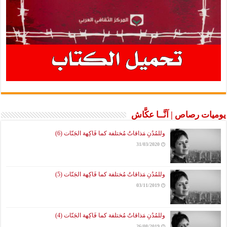
يوميات رصاص | آنَّــا عكَّاش
وللمُدُنِ مَذاقاتٌ مُختلفة كما فَاكِهة الجَنّات (6)
31/03/2020
وللمُدُنِ مَذاقاتٌ مُختلفة كما فَاكِهة الجَنّات (5)
03/11/2019
وللمُدُنِ مَذاقاتٌ مُختلفة كما فَاكِهة الجَنّات (4)
26/08/2019