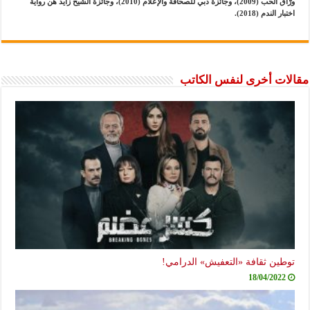
ورّاق الحب (2009)، وجائزة دبي للصحافة والإعلام (2010)، وجائزة الشيخ زايد هن رواية
اختبار الندم (2018).
مقالات أخرى لنفس الكاتب
توطين ثقافة «التعفيش» الدرامي!
18/04/2022