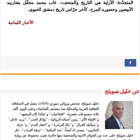
المتجدّدة/ الأزلية هي التاريخ والمتحف». غاب محمد محفّل بشاربيه
الأبيضين وحضوره المرح، كآخر حرّاس تاريخ دمشق الحيوي.
الأخبار اللبنانية
عن خليل صويلح
خليل صويلح، صحفي وروائي سوري (1959)، يعمل في الصحافة
الثقافية العربية والمحليّة منذ منتصف الثمانينات وحتى اليوم. ألفَ
ثلاث مجموعات شعرية: "افتتاحيات" و"هكذا كان المشهد"
و"اقتفاء الأثر". ومن أعماله الروائية : "ورّاق الحب"، "بريد عاجل"
و"سيأتيك الغزال" و"جنّة البرابرة"، و"اختبار الندم"، و"عزلة
الحلزون". وصدر له أيضاً، "ضد المكتبة"، "نزهة الغراب"، حاز
خليل صويلح على عدد من الجوائز الادبية والصحفية منها جائزة نجيب محفوظ عن رواية