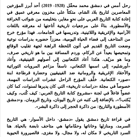
رحل أمس في دمشق محمد محفّل (1928- 2019) أحد أبرز المؤرخين
المعاصرين لتاريخ بلاد الشام، متكئاً على مخزون معرفي عميق في
إعادة كتابة التاريخ العربي على نحوٍ مغاير، بتخليصه من شوائب الخرافة
والأسطورة، بناءً على مرجعيات تاريخية أتاحتها له معرفته باللغات
الآرامية والإغريقية واللاتينية، وتدريسها في الجامعات. فهذا مؤرخ خرج
من المتاحف إلى فضاء الحياة اليومية، معززاً حضوره بدراسات نوعية
وضعت التاريخ القديم في أتون اللحظة الراهنة لجهة تقليب الوقائع
وتمحيصها بعيداً عن الركام، وردم المسافة بين ما هو تاريخي صرف،
وما هو مزيّف. هكذا أعاد الكنعانيين إلى أصولهم الفينيقية، وأعاد
«أورشليم» إلى اسمها الكنعاني، ناسفاً مزاعم المرويات التوراتية
والأحقاد الإغريقية والرومانية ضد الفينيقيين وحضارة قرطاجة ابنة
«صور» الكنعانية. خلّف المؤرخ الراحل عشرات الدراسات المهمة،
خصوصاً في مجلة «دراسات تاريخية» التي كان يديرها لسنوات، كما كان
عضواً فاعلاً في لجنة «مشروع كتابة التاريخ العربي: كيف كُتب، وكيف
يُكتب؟»، بالإضافة إلى كتبه عن تاريخ اليونان، وتاريخ الرومان، و«دمشق
الأسطورة والتاريخ: من ذاكرة الحجر إلى ذاكرة البشر».
في قراءة تاريخ دمشق يقول «دمشق- داخل الأسوار- هي التاريخ
السرمد، ومنازلها وخاناتها وحمّاماتها هي متاحف نابضة بالحياة. هنا
السرد التاريخي لا مكان له، ولا مجال، ولا مغزى، فالصيرورة الحيوية