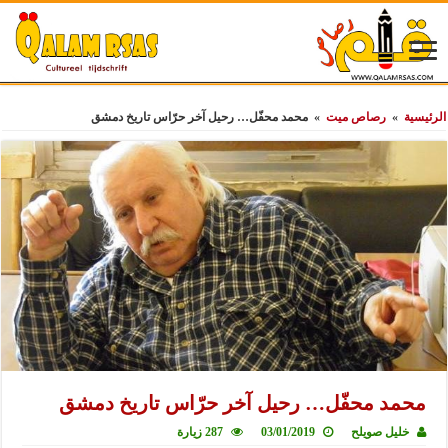
الرئيسية
»
رصاص ميت
»
محمد محفّل… رحيل آخر حرّاس تاريخ دمشق
محمد محفّل… رحيل آخر حرّاس تاريخ دمشق
خليل صويلح
03/01/2019
287 زيارة