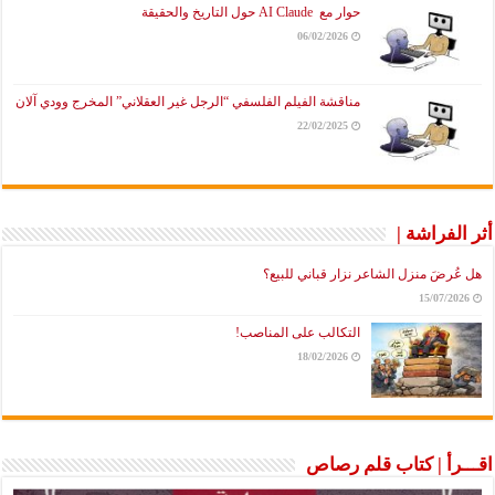
حوار مع AI Claude حول التاريخ والحقيقة
06/02/2026
مناقشة الفيلم الفلسفي “الرجل غير العقلاني” المخرج وودي آلان
22/02/2025
أثر الفراشة |
هل عُرضَ منزل الشاعر نزار قباني للبيع؟
15/07/2026
التكالب على المناصب!
18/02/2026
اقـــرأ | كتاب قلم رصاص