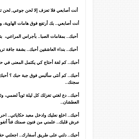
أنت أصابعي فلا تعزف إلا لحن جوعي, لحن تو
أنت أصابعي.. بك أرتفع فوق هامات الهاوية، 
أحبك.. بمقامات الصبا.. بأجراس المراعي، بت
أحبك.. بنداء العاشقين أحبك.. بشفة جافة تر
أحبك.. كم لغة أحتاج كي يكتمل المعنى في ح
أحبك.. كم أنثى سألبس فوق جبة حبك ؟ أحبك.. 
سجنك..
أحبك.. دع لغتي تغزلك كل ليلة ثوباً لضمي، وثوب
العطشان..
أحبك.. اخلع نعليك وادخل معبد حكاياتي.. ا
عرش قلبك.. علمني من فنون صمتك فناً أتفو
أحبك.. دلني على طريق أسفارك.. اجعلني حقيبة