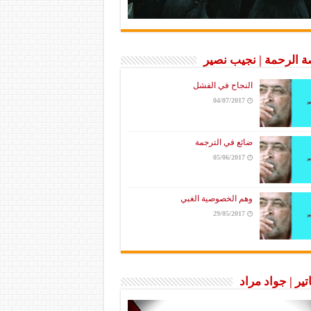
 الرحمة | نجيب نصير
النجاح في الفشل
04/07/2017
ضائع في الترجمة
05/06/2017
وهم الخصوصية الغبي
29/05/2017
تير | جواد مراد