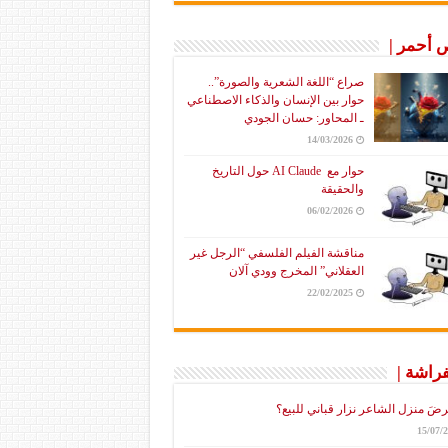
أحمر |
صراع “اللغة الشعرية والصورة”..
حوار بين الإنسان والذكاء الاصطناعي
ـ المحاور: حسان الجودي
14/03/2026
حوار مع AI Claude حول التاريخ
والحقيقة
06/02/2026
مناقشة الفيلم الفلسفي “الرجل غير
العقلاني” المخرج وودي آلان
22/02/2025
فراشة |
رضَ منزل الشاعر نزار قباني للبيع؟
15/07/