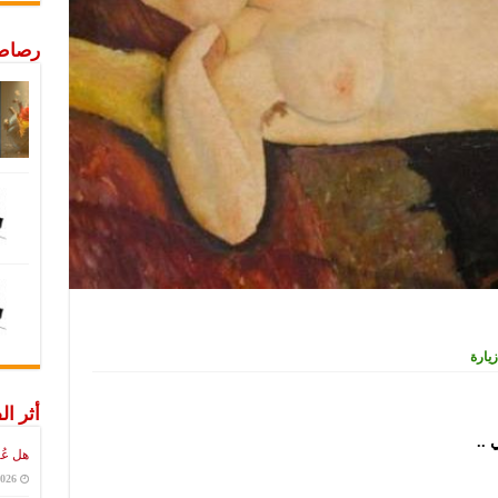
رصاص 
أثر ال
 ..
هل عُ
2026