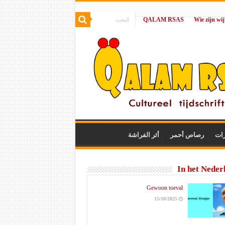
QALAM RSAS
|
رات
رصاص أحمر
أثر الفراشة
In het Neder
Gewoon toeval
15/10/2025