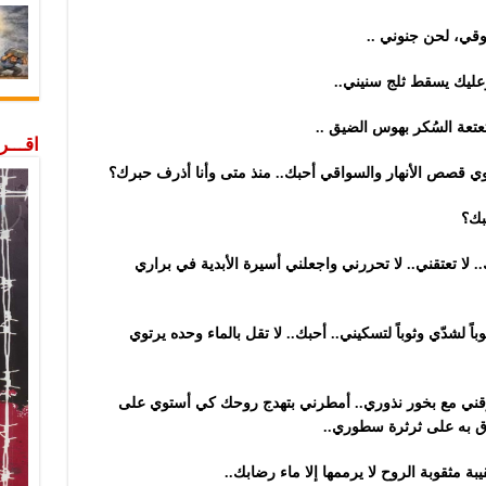
قي، لحن جنوني ..
وعليك يسقط ثلج سنيني..
عتعة السُكر بهوس الضيق ..
اقـــ
وي قصص الأنهار والسواقي أحبك.. منذ متى وأنا أذرف حبرك؟
بك؟
لا تعتقني.. لا تحررني واجعلني أسيرة الأبدية في براري
اً لشدّي وثوباً لتسكيني.. أحبك.. لا تقل بالماء وحده يرتوي
حرقني مع بخور نذوري.. أمطرني بتهدج روحك كي أستوي على
ق به على ثرثرة سطوري..
 مثقوبة الروح لا يرممها إلا ماء رضابك..