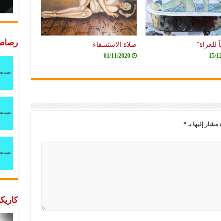
رصاصة
 للعراة”
صلاة الاستسقاء
01/11/2020
15/1
 مشار إليها بـ
*
كاريكا