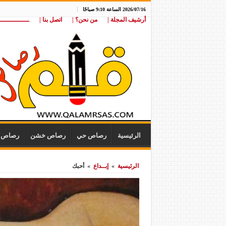
2026/07/16 الساعة 9:10 صباحًا
أرشيف المجلة |
من نحن؟ |
اتصل بنا |
ـــــــــــــــ
الرئيسية
رصاص حي
رصاص خشن
رصاص ن
الرئيسية
»
إبــداع
»
أحبك