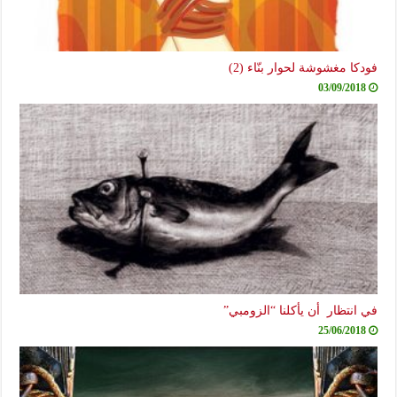
فودكا مغشوشة لحوار بنّاء (2)
03/09/2018
في انتظار أن يأكلنا “الزومبي”
25/06/2018