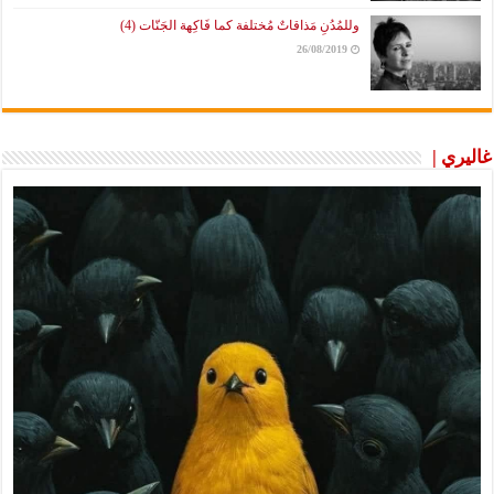
وللمُدُنِ مَذاقاتٌ مُختلفة كما فَاكِهة الجَنّات (4)
26/08/2019
غاليري |