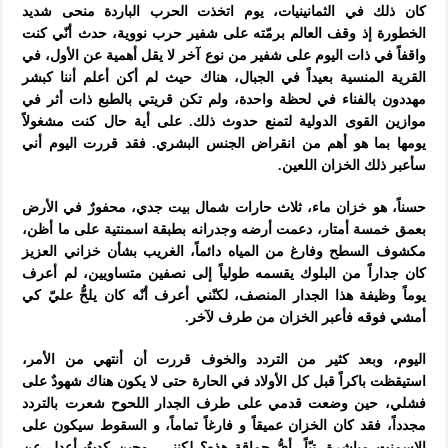
كان ذلك في الثمانينيات، يوم اتخذت الحرب الباردة منحى شديد
الخطورة إذ وقف العالم برمّته على شفير حرب نووية، حدث أنّي كنت
واقفاً في ذات اليوم على شفير من نوع آخر لا يقل أهمية عن الأول، في
القرية المنسية بعيداً في الجبال، هناك حيث لم أكن أعلم أننا كبشر
مهددون بالفناء في لحظة واحدة، ولم تكن قريتي بالطبع ذات أثر في
موازين القوى الدولية لتمنع حدوث ذلك. على أية حال كنت مشغولاً
يومها بما هو أهم من انقراض الجنس البشري. فقد قررت اليوم أني
سأعبر ذلك الخزان اللعين.
حسناً، هو خزان ماء، ثلاث حارات شمال بيت جدي، محفورٌ في الأرض
بعمق خمسة أمتار، دعمت أرضه وجدرانه بطبقة اسمنتية على ما أظن،
مكشوف السطح وفارغ من المياه دائماً، الغريب بشأن خزاني العزيز
كان جداراً من البلوك يقسمه طولياً إلى نصفين متساويين، لم أعرف
يوماً وظيفة هذا الجدار المنصف، لكنّني أعرف أنّه كان يلحُّ عليّ كي
أمشي فوقه فأعبر الخزان من طرف لآخر.
اليوم، وبعد كثير من التردد والخوف قررت أن أنتهي من الأمر،
استيقظت باكراً قبل كل الأولاد في الحارة حتى لا يكون هناك شهودٌ على
فشلي، حين وضعت قدمي على طرف الجدار اللحوح شعرت بالتردد
مجدداً، فقد كان الخزان عميقاً و فارغاً تماماً، و السقوط سيكون على
الاسمنت مباشرة. تبّاً، أيُّ حماقة هذه؟ لكنني وحين كدتُ أعدل عن