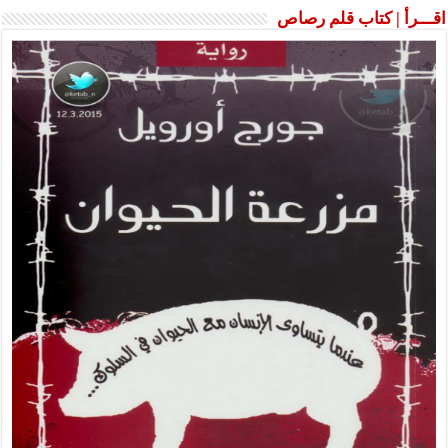
اقـــرأ | كتاب قلم رصاص