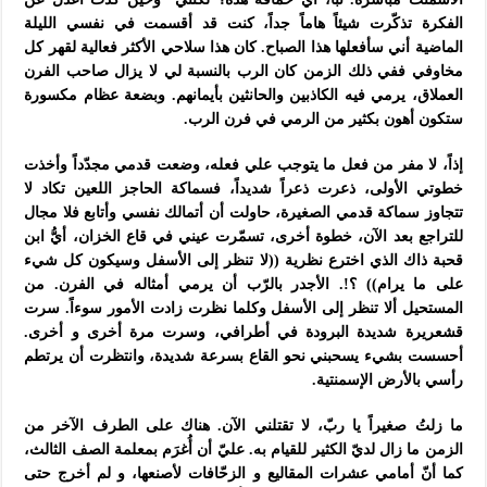
الفكرة تذكّرت شيئاً هاماً جداً، كنت قد أقسمت في نفسي الليلة
الماضية أني سأفعلها هذا الصباح. كان هذا سلاحي الأكثر فعالية لقهر كل
مخاوفي ففي ذلك الزمن كان الرب بالنسبة لي لا يزال صاحب الفرن
العملاق، يرمي فيه الكاذبين والحانثين بأيمانهم. وبضعة عظام مكسورة
ستكون أهون بكثير من الرمي في فرن الرب.
إذاً، لا مفر من فعل ما يتوجب علي فعله، وضعت قدمي مجدّداً وأخذت
خطوتي الأولى، ذعرت ذعراً شديداً، فسماكة الحاجز اللعين تكاد لا
تتجاوز سماكة قدمي الصغيرة، حاولت أن أتمالك نفسي وأتابع فلا مجال
للتراجع بعد الآن، خطوة أخرى، تسمّرت عيني في قاع الخزان، أيُّ ابن
قحبة ذاك الذي اخترع نظرية ((لا تنظر إلى الأسفل وسيكون كل شيء
على ما يرام)) ؟!. الأجدر بالرّب أن يرمي أمثاله في الفرن. من
المستحيل ألا تنظر إلى الأسفل وكلما نظرت زادت الأمور سوءاً. سرت
قشعريرة شديدة البرودة في أطرافي، وسرت مرة أخرى و أخرى.
أحسست بشيء يسحبني نحو القاع بسرعة شديدة، وانتظرت أن يرتطم
رأسي بالأرض الإسمنتية.
ما زلتُ صغيراً يا ربّ، لا تقتلني الآن. هناك على الطرف الآخر من
الزمن ما زال لديّ الكثير للقيام به. عليّ أن أُغرَم بمعلمة الصف الثالث،
كما أنّ أمامي عشرات المقاليع و الزحّافات لأصنعها، و لم أخرج حتى