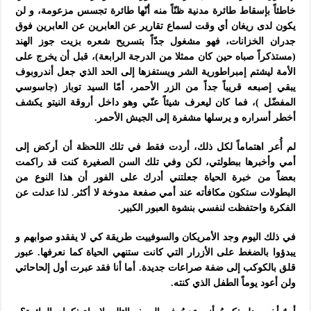
خاطئاً بإسقاط طائرة مدنية ظنّاً منه أنّها طائرة تجسس مزعومة، و لن
يكون لدى ريغان أي وقت لسماع تقارير عن العابرين عن العابرين فوق
جدران الخزانات، فهو مشغول جدّاً بتسريح شعره بزيت جوز الهند
(مستذكراً صباه حين كان ممثلا من الدرجة الرابعة)، قبل أن يخرج على
الأمة ليشتم إمبراطورية الشر ويستفزها إلى الحد الذي جعل أندروبوف
يبقي إصبعه قريباً جداً من الزر الأحمر، أمّا السيد توباز (جاسوسي
المفضّل )، فما كان ليعرف شيئاً عنّي وهو داخل أروقة النيتو يكشف
أخطر أسراره و يرسلها مشفرة إلى الجيش الأحمر.
لم أُعر اهتماماً لكل ذلك، أردت فقط في تلك اللحظة أن أركض إلى
أمي وأخبرها ببطولتي، لكن وفي تلك السن الصغيرة كنت قد راكمت
بعضاً من خبرة الحياة جعلتني أدرك على الفور أن هذا النوع من
البطولات ستكون مكافأته عند أمي صفعة مدوخة لا أكثر. لذا عدلت عن
الفكرة واحتفظت لنفسي بنشوة العبور الكبير.
في ذلك اليوم وجد الأمريكان والسوفييت طريقة كي لا يفقدو صوابهم و
يبدؤوا بالضغط على الأزرار التي كانت ستنهي الحياة كما نعرفها. عبور
قلق بالكوكب إلى ضفة صراعات جديدة. أما أنا فقد عبرت أول إلحاحاتي
ولن أعود يوماً الطفل الذي كنته.