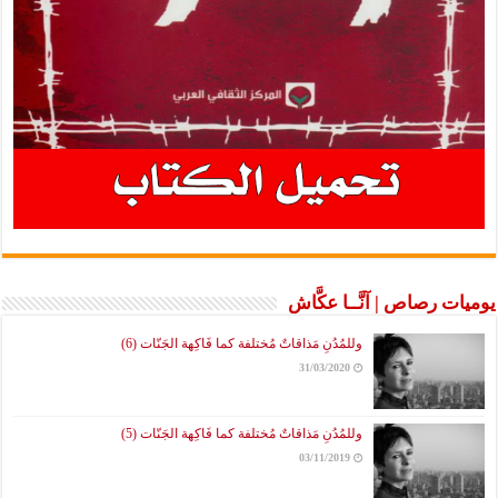
يوميات رصاص | آنَّــا عكَّاش
وللمُدُنِ مَذاقاتٌ مُختلفة كما فَاكِهة الجَنّات (6)
31/03/2020
وللمُدُنِ مَذاقاتٌ مُختلفة كما فَاكِهة الجَنّات (5)
03/11/2019