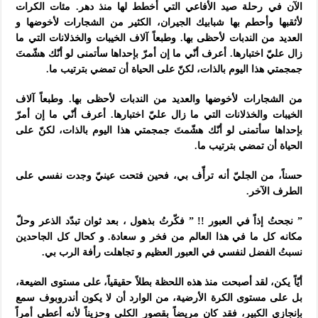
الآن في رحلة صيد الأفاعي التي أخطط لها منذ دهر. مئات الكرات
لأثقبها وأحطم بها شبابيك الجيران، الكثير من الشجارات لأخوضها و
العديد من الندبات لأحظى بها. وطبعاً آلاف الخيبات والخذلانات التي ما
زال عليّ اختبارها. أعرف أنّي ما إن أمرّ بإحداها سأتمنى لو أنّك هشّمتَ
جمجمتي هذا اليوم بالذات، لكنّ على الحياة أن تمضي بترتيب ما.
من الشجارات لأخوضها والعديد من الندبات لأحظى بها. وطبعاً آلاف
الخيبات والخذلانات التي ما زال عليّ اختبارها. أعرف أنّي ما إن أمرّ
بإحداها سأتمنى لو أنّك هشّمتَ جمجمتي هذا اليوم بالذات، لكنّ على
الحياة أن تمضي بترتيب ما.
حسناً، من الجليّ أنه ترأّف بي، فحين فتحت عينيّ وجدت نفسي على
الطرف الآخر.
” نجحتُ إذاً في العبور !! ” فكّرتُ بذهول ، بعد ثوان تبدّد الذعر وحلّ
مكانه كل ما في هذا العالم من فخر و سعادة. و كحال كل الجاحدين
نسبتُ الفضل لنفسي في العبور العظيم و تجاهلت رأفة الرب بي.
أيّاً يكن، لقد أصبحت منذ هذه اللحظة بطلاً حقيقياً، على مستوى الضيعة،
بل على مستوى الكرة الأرضية، من الوارد أن لا يكون أندروبوف سمع
بإنجازي الكبير، فقد كان مريضاً بقصور الكلى وحزيناً لأنه أعطى أمراً