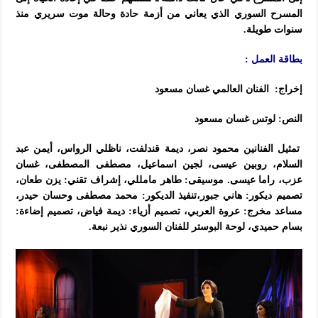
المسرح السوري الذي يعاني من أزمة حادة وحالة موت سريري منذ
سنوات طويلة.
بطاقة العمل :
إخراج: الفنان العالمي غسان مسعود
النص: لوتس غسان مسعود
تمثيل الفنانين محمود نصر، ديمة قندلفت، ناظلي الرواس، أيمن عبد
السلام، روبين عيسى، لجين اسماعيل، مصطفى المصطفى، غسان
عزب، راما عيسى. موسيقى: طاهر مامللي، إشراف تقني: يزن طعان،
تصميم ديكور: هاني جبور،تنفيذ الديكور: محمد مصطفى وحسان حيدر،
مساعد مخرج: عروة العربي، تصميم أزياء: ديمة فياض، تصميم إضاءة:
بسام حميدي،
لوحة البوستر للفنان السوري نذير نبعة.