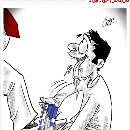
كاريكاتير | جواد مراد