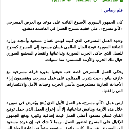
قلم رصاص
01/01/2018
310 زيارة
قلم رصاص |
كان الجمهور السوري الأسبوع الفائت على موعد مع العرض المسرحي
«كأنو مسرح»، على خشبة مسرح الحمرا في العاصمة دمشق.
وشهد العمل المسرحي الذي كتبته لوتس غسان مسعود وأنتجته وزارة
الثقافة السورية عودة الفنان العالمي غسان مسعود إلى المسرح كمخرج
للعمل الذي حاكى الحرب السورية وتداعياتها وانقسام المجتمع السوري
حيال تلك الحرب والأزمة المستمرة منذ سنوات.
يحكي العمل المسرحي قصة حب تعيشها مديرة فرقة مسرحية مع
عازف بيانو ، حيث يتدرب الممثلون على عمل مسرحي وينقسمون إزاء
الأحداث الجارية مستعرضين مآسي الحرب وخيبات الأمل والانكسارات
التي رافقتها.
ليس عمل «كأنو مسرح» هو العمل الأول الذي يُنتج ويُعرض في سورية
خلال هذه الأزمة ويناقش تداعياتها، إلا أن إخراج العمل الذي حمل توقيع
الفنان غسان مسعود أعطى العمل قيمة إضافية وكبيرة ودفع الجمهور
للإقبال على المسرح لحضور العمل، ومما لا شك فيه إن عودة مسعود
إلى المسرح ـ في حال كانت دائمة ـ ستسهم حتماً في إعادة الحياة إلى