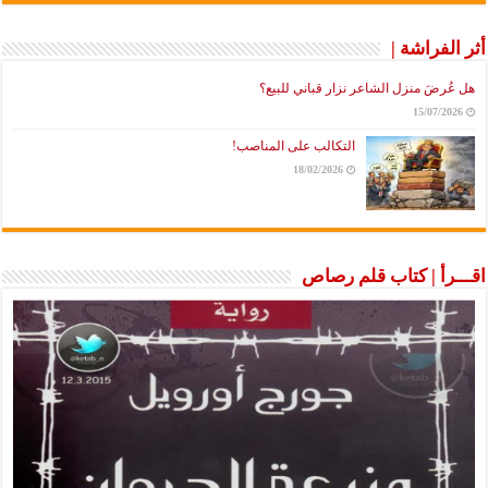
أثر الفراشة |
هل عُرضَ منزل الشاعر نزار قباني للبيع؟
15/07/2026
التكالب على المناصب!
18/02/2026
اقـــرأ | كتاب قلم رصاص