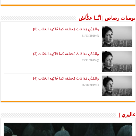
يوميات رصاص | آنَّــا عكَّاش
وللمُدُنِ مَذاقاتٌ مُختلفة كما فَاكِهة الجَنّات (6)
31/03/2020
وللمُدُنِ مَذاقاتٌ مُختلفة كما فَاكِهة الجَنّات (5)
03/11/2019
وللمُدُنِ مَذاقاتٌ مُختلفة كما فَاكِهة الجَنّات (4)
26/08/2019
غاليري |