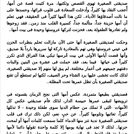
صديقتى الصغيرة تهوى القصص وتكتبها، مرة كتبت قصة عن أمها،
أُعجب النقاد بها كثيراً، وأدخلت السعادة فى قلوب قرائها، وحسدها على
ما نالت أصدقاؤها الأدباء.. لكن هذا آلمها كثيراً فى الحقيقة، فهي تعلم
أن أمها حزينة جداً، متألمة جداً، كسيرة القلب منذ زمن.. فقد زوجوها
ولم تغادرها الطفولة بعد، فحزنت لتركها عروستها وحيدة فى بيت أمها..
وحكت لصديقتى الصغيرة أنها حتى الآن مازالت تحلم بنظرات الحزن
في عيني عروستها وهي تهم بالمغادرة تاركة لها سريرها بارداً بلا صديق،
وأنها قضت أيامها الأولى في بيت عُرسها تبكي هذا الفراق الذي تكرر
كثيراً فى حياتها
فيما بعد، فقد حملت فى عشرة من البنين والبنات
دفنتهم جميعهم فى أعمار مختلفة، لم يبق لها منهم إلا صديقتي الصغيرة،
لذلك كانت تخشى عليها برد الشتاء وحر الصيف، لكنها لم تستطع أن تقنع
صديقتي الصغيرة بأن تظل عمرها تحت المظلة..
فصديقتي بطبعها متمردة، عكس أمها التى نجح الزمان بقسوته فى
ترويضها لتبقى عمرها حبيسة الدار، لذلك فأم صديقتي عكس كل
الأمهات -التى لا تملك من حطام الدنيا سوى طفلة وحيدة – لا تدللها
كثيراً، تعاتبها وتلومها كثيراً.. عن حبٍ نعم، لكن ذلك ترك فى قلب
صديقتى الصغيرة ندبة تنز منها الدماء كلما سمعت كلمات أمها أو لمحت
حزنها.. لذلك لا تجد فى نهاية يومها إلا كلمة واحدة تقولها دائما لأمها
حينما يفترقان للذهاب إلى السرير.. “تصبحين على حلم يا أمي”.. لعلها