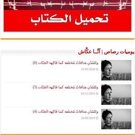
يوميات رصاص | آنَّــا عكَّاش
وللمُدُنِ مَذاقاتٌ مُختلفة كما فَاكِهة الجَنّات (6)
31/03/2020
وللمُدُنِ مَذاقاتٌ مُختلفة كما فَاكِهة الجَنّات (5)
03/11/2019
وللمُدُنِ مَذاقاتٌ مُختلفة كما فَاكِهة الجَنّات (4)
26/08/2019