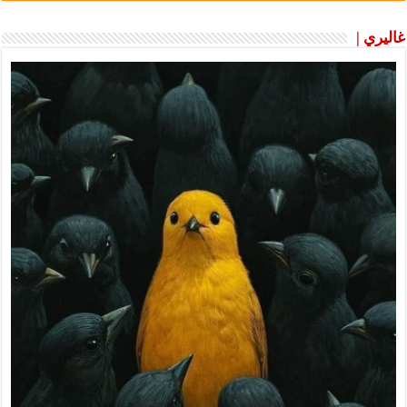
غاليري |