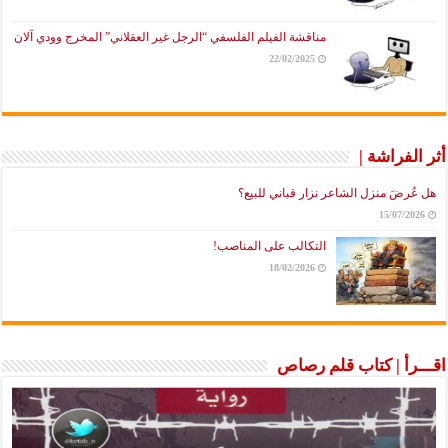
مناقشة الفيلم الفلسفي “الرجل غير العقلاني” المخرج وودي آلان
22/02/2025
أثر الفراشة |
هل عُرضَ منزل الشاعر نزار قباني للبيع؟
15/07/2026
التكالب على المناصب!
18/02/2026
اقـــرأ | كتاب قلم رصاص