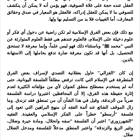
العقل عنده حجة على غلاة الصوفية، فهو يؤمن أنه لا يمكن أن ينكشف
للصوفي ما لا يمكن للعقل إدراكه، فالعقل هو المعيار في صدق وحقائق
المعارف، أما الغيبيات فلا بد من التسليم بها ولها.
مع ذلك فإن بعض الفرق الإسلامية لم تكن راضية عن دخول أي فكر أو
علوم دخيلة على الإسلام، فالعلوم عندهم هي فقط العلوم المتوارثة عن
النبي “محمد ﷺ” وباستثناء ذلك فهو ليس علماً، وإنما معرفة لا تستحق
التحصيل، بل أنها قد تكون معرفة ضارة تدفع بحاملها إلى الاستهانة
بالدين.
إن كان “الغزالي” حاول بعقلانية التصدي لإسراف بعض الفرق
المتطرفة في الإسلام التي كانت ترفض مطلقاً الفلسفة اليونانية، حتى
أنه لم يستخدم مصطلح منطق كعنوان لأي من مؤلفاته الكثيرة لعدم
إثارة حفيظة هذه الفرق، إلا أن المحافظين اعتبروا دراسة الفلسفة
ضرباً من الزندقة، وقيل في هذا الشأن أن من تمنطق فقد تزندق. وما
زال الموقف الشائع عند أئمة الفقه أن منهج البراهين التي تعود إلى
فلسفة “أرسطو” خطراً على الفكر الإسلامي والعقيدة. الفقيه
“الشهرزوري” اعتبر أن الفلسفة “سفه وانحلال، ومادة حيرة وضلال،
وتثير الزيغ والزندقة” واعتبر المنطق مدخلاً للفلسفة ومدخل الضلال
ضلال.