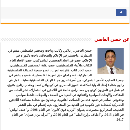
عن حسن العاصي
حسن العاصي، إعلامي وكاتب وباحث وصحفي فلسطيني مقيم في
الدنمارك، ماجستير في الإعلام والصحافة، باحث دكتوراه في
الإعلام، عضو في اتحاد الصحفيين الدانمركيين، عضو الاتحاد العام
للكتاب والأدباء الفلسطينيين، عضو نقابة الصحفيين الفلسطينيين،
عضو اتحاد كتاب الإنترنت العرب، عضو جمعية الصداقة الفلسطينية
الدانماركية، عضو لجان حق العودة الفلسطينية، عضو مساهم في
جمعية الصليب الأحمر الدنمركي، من أسرة تحرير مجلة الهدف الفلسطينية سابقا، عمل في
راديو منظمة إدفاد الدولية لمكافحة التمييز العنصري في كوبنهاغن كمعد ومقدم برنامج متنوع،
ثم عمل في تلفزيون كوبنهاجن معد برامج خاصة عن اللاجئين في الدنمارك، نشر المئات من
المقالات والأبحاث السياسية والثقافية في العديد من الصحف والمجلات. ناشط سياسي
وحقوقي، ساهم في تنفيذ عدد من الحملات القانونية، ومتعاون مع منظمة مساعدة اللاجئين
الدنمركية كمنظمة غير حكومية في العديد من المشاريع، لديه إهتمام في نظم الشعر
الحديث، أصدر أربع مجموعات بعنوان "ثرثرة فوق كانون" في العام 2008، و"خلف البياض"
في العام 2013، و"أطياف تراوغ الظمأ" في العام 2016. و "امرأة من زعفران" في العام
2017.