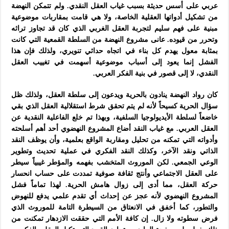
عربي على أسس حديثة بسبب غياب العقل النقدي. ولم تتمكن النهضة
من تشكيل أدواتها العقلية الخاصة، ولا هي قامت بمقاربات موضوعية
مبنية على فهم سليم لتجربة العقل الغربي الذي كان قد تجاوز تراثه
وتحرر من قيوده. عانى مشروع النهضة من السلطة القمعية التي كانت
بمثابة معول يهدم كل بناء في اتجاه حداثي تنويري، ولذلك فإن هذا
الفشل إنما يعود إلى أسباب موضوعية أسهمت في تغييب العقل
النقدي، لا إلى قصور في بنية الفكر العربي.
كان رواد النهضة ينادون بالحرية ويدعون إلى سلطة العقل، ولذلك ظل
سؤال الحرية كسيحاً لأنه لم يتم تحقق شرط استقلالية العقل الذي بقي
خاضعاً لسلطة الأيديولوجيا السلفية، وبهذا تم خلع الفاعلية النقدية عن
العقل العربي. مع غياب النقد أضاع المشروع النهضوي أحد أهم أسلحته
وأدواته التي تمكنه من تحليل ومقاربة الواقع بعلمية، وأن يوظف النقد
الذاتي ونقد الآخر، وكذلك النقد الفكري في عملية تحديث وتطوير
الوعي الجمعي. لكن الموروث المتخشب بفهمه والمؤطر غيبياً سيطر
على العقل الاجتماعي وأنتج ثقافة صوفية تمددت على حساب انحسار
حركة العقل، مما أدى إلى زوال هامش الحرية. لهذا تماماً فشل
المشروع النهضوي لأنه عجز عن إحداث أي تقدم علمي يدفع للنهوض
والتطور، كما أخفق في الانعتاق من السيطرة التامة للموروث الذي
فرض سطوته ولا زال. إن كافة الأمم التي حققت الازدهار تمكنت من