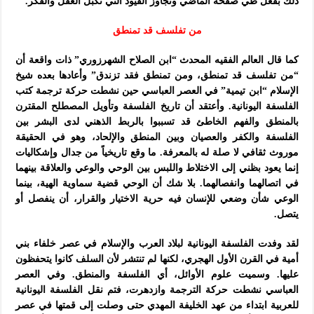
ذلك بفعل طي صفحة الماضي وتجاوز القيود التي تكبل العقل والفكر.
من تفلسف قد تمنطق
كما قال العالم الفقيه المحدث “ابن الصلاح الشهرزوري” ذات واقعة أن
“من تفلسف قد تمنطق، ومن تمنطق فقد تزندق” وأعادها بعده شيخ
الإسلام “ابن تيمية” في العصر العباسي حين نشطت حركة ترجمة كتب
الفلسفة اليونانية. وأعتقد أن تاريخ الفلسفة وتأويل المصطلح المقترن
بالمنطق والفهم الخاطئ قد تسببوا بالربط الذهني لدى البشر بين
الفلسفة والكفر والعصيان وبين المنطق والإلحاد، وهو في الحقيقة
موروث ثقافي لا صلة له بالمعرفة. ما وقع تاريخياً من جدال وإشكاليات
إنما يعود بظني إلى الاختلاط واللبس بين الوحي والوعي والعلاقة بينهما
في اتصالهما وانفصالهما. بلا شك أن الوحي قضية سماوية الهية، بينما
الوعي شأن وضعي للإنسان فيه حرية الاختيار والقرار، أن ينفصل أو
يتصل.
لقد وفدت الفلسفة اليونانية لبلاد العرب والإسلام في عصر خلفاء بني
أمية في القرن الأول الهجري، لكنها لم تنتشر لأن السلف كانوا يتحفظون
عليها. وسميت علوم الأوائل، أي الفلسفة والمنطق. وفي العصر
العباسي نشطت حركة الترجمة وازدهرت، فتم نقل الفلسفة اليونانية
للعربية ابتداء من عهد الخليفة المهدي حتى وصلت إلى قمتها في عصر