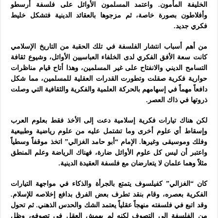
الخليفة المأمون. واعتمد المسلمون الأوائل على فلسفة أرسطو
وأفلاطون بصورة خاصة، ثم مزجوها بالعقائد الدينية فتشكل خليط
فكري جديد.
من أهم أسباب انتشار الفلسفة في تلك الحقبة من التاريخ الإسلامي
كانت سعة الأفق الفكري لدى الخلفاء العباسيين الأوائل، وشيوع ثقافة
التسامح الديني والانفتاح على غير المسلمين، وهذا أتاح قيام مناظرات
حوارية فكرية صقلت وتطورت القدرات العقلية للمسلمين، مما شكل
دافعاً مهماً في إسهامهم بالحركة العلمية والفكرية والثقافية التي وصلت
ذروتها في ذاك العصر.
لكن هناك تيارات فكرية إسلامية دعت إلى الأخذ فقط بعلوم العرب
وإسقاط أي علوم أخرى وما تشتمل عليه من علوم رياضية وطبيعية
وفلك وموسيقى وغيرها. الإمام “أبو حامد الغزالي” اتخذ موقفاً وسطياً
واعتبر أن ليس كل علوم الأوائل ضارة، فهناك الرياضة وعلم المنطق
مثلاً وهما علمان لا يتعارضان مع فلسفة العقيدة الدينية.
كان “الغزالي” كفيلسوف يتمتع بالجرأة والذكاء في مواجهة التيارات
الفكرية بعصره، وقام بنقد تطرف بعض الفرق بدافع إخلاصه للإسلام.
وقد اتبع في فلسفته منهجاً عقلياً يعتمد الشك والحدس الذهني. ثم تحول
من الفلسفة إلى التصوف لكنه لم يهمش العقل في تصوفه، وظل