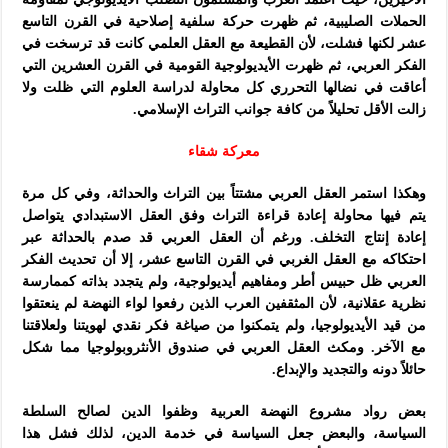
الحملات الصليبية، ثم ظهرت حركة سلفية إصلاحية في القرن التاسع
عشر لكنها فشلت، لأن القطيعة مع العقل العلمي كانت قد ترسخت في
الفكر العربي، ثم ظهرت الأيديولوجية القومية في القرن العشرين التي
أعاقت في نضالها التحرري كل محاولة لدراسة العلوم التي ظلت ولا
زالت الأقل تحليلاً من كافة جوانب التراث الإسلامي.
معركة شقاء
وهكذا استمر العقل العربي مشتتاً بين التراث والحداثة، وفي كل مرة
يتم فيها محاولة إعادة قراءة التراث وفق العقل الاستبدادي يتواصل
إعادة إنتاج التخلف. ورغم أن العقل العربي قد صدم بالحداثة عبر
احتكاكه مع العقل الغربي في القرن التاسع عشر، إلا أن تحديث الفكر
العربي ظل حبيس أطر ومفاهيم أيديولوجية، ولم يتجدد بذاته كممارسة
نظرية عقلانية، لأن المثقفين العرب الذين رفعوا لواء النهضة لم ينعتقوا
من قيد الأيديولوجيا، ولم يتمكنوا من صياغة فكر نقدي لهويتنا ولعلاقتنا
مع الآخر. ومكث العقل العربي في صندوق الأنثروبولوجيا مما شكل
حائلاً دونه والتجديد والإبداع.
بعض رواد مشروع النهضة العربية وظفوا الدين لصالح السلطة
السياسة، والبعض جعل السياسة في خدمة الدين، لذلك فشل هذا