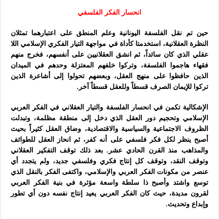
انحسار الفكر الفلسفي
حين تم نقل الفلسفة اليونانية وعلم المنطق على اعتبارهما تمثلان
النظرة العقلانية، استخدمتا كأداة في مواجهة التيار الفكري الإسلامي اللا
عقلي الذي كان سائداً، ثم انشق العقلانيين على أنفسهم، فخرج منهم
فقهاء هاجموا الفلسفة، وتركوا خلفهم المعتزلة وحدهم في الميدان
الذين حافظوا على منهج العقل، وبعضهم تحولوا إلى أشاعرة الذين
تركوا للإيمان الصرف قسطاً وللعقل قسطاً آخر.
الإشكالية تكمن في انحسار الفلسفة والتيار العقلاني في الفكر العربي
الإسلامي وتحجيم دور العقل الذي دخل إلى منطقة مظلمة، وتبدلت
الظروف الاجتماعية والسياسية والاقتصادية، وضاق العقل كثيراً بحيث
أصبح ينظر لكل فكر فلسفي على أنه كفر، ثم انحاز العقل للطوائف
والمذاهب منذ القرن الحادي عشر. بعد ذلك توقف التفكير العقلاني
وتوقف النقد، وتوقف كل إنتاج فكري وفلسفي جديد، ولم يتجدد أي
عنصر من مكونات الفكر العربي والإسلامي، واكتفى الفكر بالنقل الذي
توسع واشتد وأصبح ذا سلطة واسعة مؤثرة في بنية الفكر العربي
لقرون مديدة، حيث كان الفكر العربي يعيد إنتاج نفسه دون أي تطور
وإبداع وتحديث.