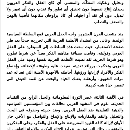
وتحليل وتفكيك المفكّك والمفسر. أي كان العقل والفكر العربيين
يعيدان إنتاج نفسهما دون تحقيق أي تطور ولا تقدم، دون أي تغيير ولا
تبديل، دون أي نقد أو اجتهاد. أي كانا يراوحان مكانهما فأصيبا بالوهن
والضعف والتصلب.
منذ منتصف القرن العشرين واجه العقل العربي قمع السلطة السياسية
الوليدة، وعانى من استبداد الأنظمة العربية التي تحررت حديثاً بعد طي
صفحة الاستعمار، حيث سعت هذه السلطات إلى السيطرة على العقل
العربي وقولبته، وقامت بصياغة مفاهيم الفكر بعيداً عن شرط تطوره
وهو شرط الحرية. لقد نصبت الأنظمة العربية نفسها وصية على العقل
العربي وتحكمت بروافد تغذيته. ضيقت عليه وطوعته لإخضاعه وإخضاع
الفكر والأفراد لإرادتها ورؤيتها. أحاطته بالأجهزة الأمنية التي تعد له عدد
مرات الشهيق، وأرهقته بضنك الحياة والبحث عن لقمة العيش التي
تضمن حياة شبه كريمة.
في الألفية الثالثة، عصر الثورة المعلوماتية والجيل الرابع من التقنيات
الحديثة، تقوم في المشهد العربي تحالفات بين المؤسستين السياسية
والدينية التقليدية ضد العقل العربي، وضد حريته وحقوقه في البحث
والتحليل والنقد والمقاربات والإنتاج والإبداع والتواصل مع الآخر. حان
الأوان لإزالة كافة القيود المفروضة على العقل والفكر، وعلى المفكرين
والمثقفين، وتلك التي تعترض عملية الإنتاج الفكري والإبداع الثقافي، إن