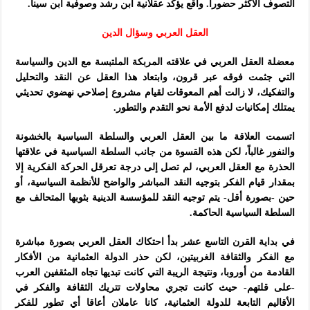
التصوف الأكثر حضوراً. واقع يؤكد عقلانية ابن رشد وصوفية ابن سينا.
العقل العربي وسؤال الدين
معضلة العقل العربي في علاقته المربكة الملتبسة مع الدين والسياسة
التي جثمت فوقه عبر قرون، وابتعاد هذا العقل عن النقد والتحليل
والتفكيك، لا زالت أهم المعوقات لقيام مشروع إصلاحي نهضوي تحديثي
يمتلك إمكانيات لدفع الأمة نحو التقدم والتطور.
اتسمت العلاقة ما بين العقل العربي والسلطة السياسية بالخشونة
والنفور غالباً، لكن هذه القسوة من جانب السلطة السياسية في علاقتها
الحذرة مع العقل العربي، لم تصل إلى درجة تعرقل الحركة الفكرية إلا
بمقدار قيام الفكر بتوجيه النقد المباشر والواضح للأنظمة السياسية، أو
حين -بصورة أقل- يتم توجيه النقد للمؤسسة الدينية بثوبها المتحالف مع
السلطة السياسية الحاكمة.
في بداية القرن التاسع عشر بدأ احتكاك العقل العربي بصورة مباشرة
مع الفكر والثقافة الغربيتين، لكن حذر الدولة العثمانية من الأفكار
القادمة من أوروبا، ونتيجة الريبة التي كانت تبديها تجاه المثقفين العرب
-على قلتهم- حيث كانت تجري محاولات تتريك الثقافة والفكر في
الأقاليم التابعة للدولة العثمانية، كانا عاملان أعاقا أي تطور للفكر