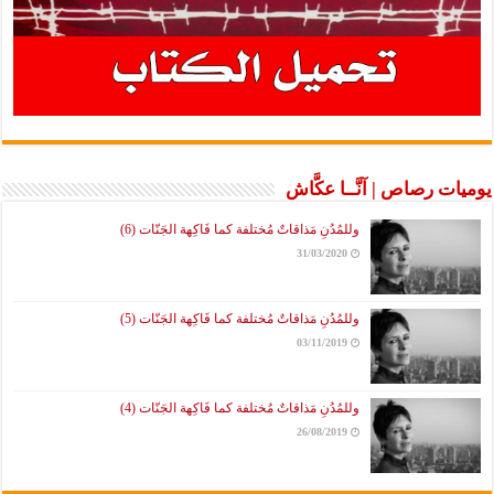
يوميات رصاص | آنَّــا عكَّاش
وللمُدُنِ مَذاقاتٌ مُختلفة كما فَاكِهة الجَنّات (6)
31/03/2020
وللمُدُنِ مَذاقاتٌ مُختلفة كما فَاكِهة الجَنّات (5)
03/11/2019
وللمُدُنِ مَذاقاتٌ مُختلفة كما فَاكِهة الجَنّات (4)
26/08/2019