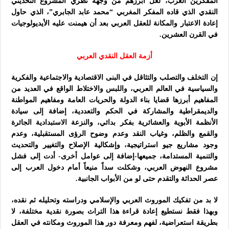
المفكرين العرب، لعل أبرزهم من وجهة نظري المشروع التحديثي
النقدي الذي قاده المفكر المغربي “محمد عابد الجابري”، الذي حاول
إعادة الاعتبار والمكانة للعقل العربي بعد أن هيمنت عليه الأيديولوجيات
في القرن العشرين.
أزمة العقل النقدي العربي
إن التخلف والتصلب والتثاقل في البنى الاقتصادية والاجتماعية والفكرية
والسياسية في العالم العربي، واللبس والاختلاط الواقع في العديد من
المفاهيم أبرزها قضايا بناء الدولة والحريات العامة ومفاهيم المواطنة
والديمقراطية والمشاركة في الحكم والتعددية، إضافة إلى سيادة
الأنظمة الأبوية والعشائرية بفكر بدائي، والنزعة الاستبدادية الجائرة
والقمع والظلم، وغياب النقد وعدم وضوح الرؤى المستقبلية، وعدم
وجود مشاريع جيو استراتيجية، وإشكالية الإصلاح والتغيير والتحديث
والتنمية المستدامة، جميعها-إضافة إلى عوامل أخرى- أدت إلى فشل
مشروع النهوض العربي، وشكلت سداً منيعاً أمام دخول العرب إلى
عصر الحداثة والتقدم حتى لو من الأبواب الجانبية.
لا بد من تفكيك الموروث العربي والإسلامي ودراسته وتحليله ثم نقده،
وبهذا فقط نستطيع إعادة قراءة هذا التراث بصورة نقدية مختلفة، لا
بطريقة استعراضية، لفهم ومعرفة دور هذا الموروث ومكانته في العقل