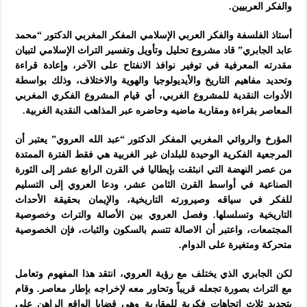
والفكر العربيين.
أستاذ الفلسفة والفكر العربي الإسلامي المفكر المغربي الدكتور “محمد
عابد الجابري” قاد مشروع تحليل وتأويل وتفسير التراث الإسلامي لتبيان
مقدرته المعرفية في توفير نوافذ الانفتاح على الآخر، وإعادة قراءة
وتحديد مفاهيم التاريخ والأيديولوجيا والهوية والاختلاف، وذلك بواسطة
الأدوات النقدية للمشروع الغربي، أي قيام المشروع الفكري المغربي
المعاصر بقراءة ومقاربة ماضيه وحاضره عبر المذاهب النقدية الغربية.
المؤرخ والروائي المغربي المفكر الدكتور “عبد الله العروي” يعتبر أن
المرجعية الفكرية الوحيدة للبلدان غير الغربية هي فقط الفترة الممتدة
من عصر النهضة التي انبثقت بإيطاليا في القرن الرابع عشر إلى الثورة
الصناعية في أواسط القرن الثامن عشر، ودعا العروي إلى التسليم
للفكر في سياقه وصيرورته التاريخية، والإيمان بحقيقة الأحداث
التاريخية وتسلسلها. وفصل العروي بين الأصالة والتراث وخصوصية
المجتمعات، واعتبر أن الاصالة تتسم بالسكون والثبات، فإن الخصوصية
متحركة ومتغيرة على الدوام.
لكن الجابري الذي يختلف مع رؤية العروي، انتقد هذا المفهوم وتعامل
مع التراث بصورة تجعله قريباً وتحاور معه لإخراجه بإطار معاصر. وقام
بتحديد ثلاث اتجاهات فكرية للمقاربة وهي قضايا الواقع الراهن على