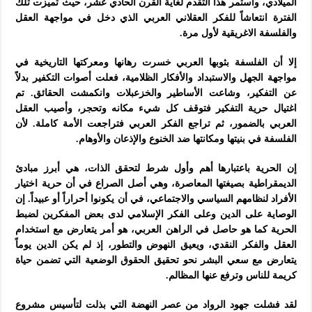
الميلادي، واستمر هذا التقدم لغاية القرن الحادي عشر، حيث تميزت تلك
الفترة انتعاشاً للفكر العقلاني العربي الذي دخل في مواجهة العقل
والفلسفة الاغريقية لأول مرة.
إلا أن الفلسفة بثوبها العربي خسرت رهانها ومعركتها التاريخية في
مواجهة الجهل والاستبداد والأفكار الظلامية، فعلت أصوات التكفير بدلاً
عن التفكير، وشاعت الأساطير والخزعبلات وانكمشت الحقائق. تم
اغتيال حرية التفكير فتوقف كل شيء مكانه وتحجر، وأصيب العقل
العربي بالضمور، ثم تراجع الفكر العربي فتراجعت الأمة كاملة. لأن
الفلسفة في بنيتها ومكانتها ضد الخنوع والإذعان والأوهام.
إن الحرية باعتبارها أهم وأول شرط لتحقق الذات، هي أبرز مبادئ
الديمقراطية بصيغتها المعاصرة، وهي أصل الصراع في أن حرية اختيار
الأفراد لنظامهم السياسي والاجتماعي، في أن يكونوا أحراراً أو عبيداً. إن
الوصاية على الدين وعلى الفكر الإسلامي لدى بعض المفكرين لضبط
الحرية كما هو حاصل في الراهن العربي، هو أمر يتعارض مع استخدام
العقل والفكر النقدي، ويعيق النهوض والتطور، إذ لم يكن الدين يوماً
يتعارض مع سعي البشر نحو تحقيق الحقوق الوضعية التي تضمن حياة
كريمة للناس وترفع عنها المظالم.
لقد فشلت جهود الرواد من عصر النهضة التي بذلت لتأسيس مشروع