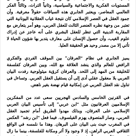
المستويات الفكرية والاجتماعية والسياسية، وثانياً التراث، وثالثاً الفكر
العالمي المعاصر، ويعتبر الجابري هذه السياقات حقولاً معرفية. وأن
جمود العقل في العصر الإسلامي كان نتيجة غياب العقلانية اليونانية التي
تعتبر من وجهة نظره العنصر الثالث للعقل العربي، وهو أمر يتعارض مع
المقاربة الدينية التي تنظر للعقل البشري على أنه عاجز عن إدراك
علوم الغيب، وأن حصول الإنسان على معارف يتدبر بها شؤون الحياة لا
تأتي إلا من مصدر وحيد هو الحقيقة العليا.
يميز الجابري في نظام “العرفان” بين الموقف الفردي والفكري
الرافض للعالم والذي ينشد العلاقة مع الله، وبين العرفان كفلسفة
للخليقة من المهد إلى اللحد. والعرفان كرؤية ميثولوجية رفدت البيان
العربي بلا معقول عقلي أدى إلى أن يستقيل العقل العربي. وتساءل في
تناول نقد العقل العربي عن إمكانية قيام نهضة بغير ناهض.
في القرنين الخامس والسادس الهجريين سعى عدد من المفكرين
الإسلاميين العرفانيون مثل “ابن عربي” إلى تأسيس البيان العربي
الإسلامي على العرفان، وبذلك مهدوا الطريق أمام تجميد العقل
العربي، وصار المتصوف يهزم الفيلسوف. فيما فعل “ابن رشد” العكس
في المغرب حيث بنى البيان على البرهان. وهذا ما نلمسه في الواقع
الثقافي العربي الراهن، إذ لا وجود ولا أثر ومكانة للفلسفة، بينما ما زال