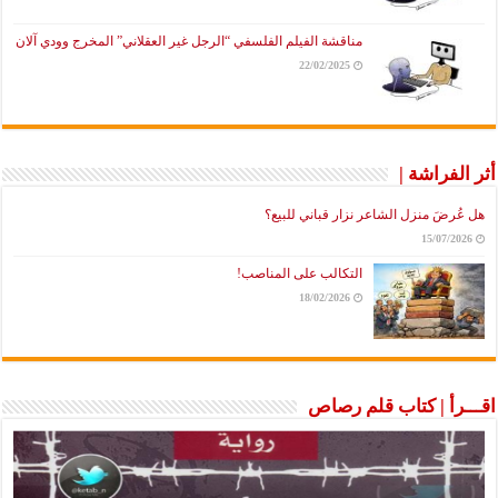
مناقشة الفيلم الفلسفي “الرجل غير العقلاني” المخرج وودي آلان
22/02/2025
أثر الفراشة |
هل عُرضَ منزل الشاعر نزار قباني للبيع؟
15/07/2026
التكالب على المناصب!
18/02/2026
اقـــرأ | كتاب قلم رصاص