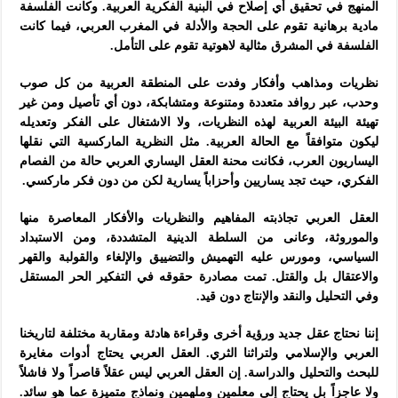
المنهج في تحقيق أي إصلاح في البنية الفكرية العربية. وكانت الفلسفة
مادية برهانية تقوم على الحجة والأدلة في المغرب العربي، فيما كانت
الفلسفة في المشرق مثالية لاهوتية تقوم على التأمل.
نظريات ومذاهب وأفكار وفدت على المنطقة العربية من كل صوب
وحدب، عبر روافد متعددة ومتنوعة ومتشابكة، دون أي تأصيل ومن غير
تهيئة البيئة العربية لهذه النظريات، ولا الاشتغال على الفكر وتعديله
ليكون متوافقاً مع الحالة العربية. مثل النظرية الماركسية التي نقلها
اليساريون العرب، فكانت محنة العقل اليساري العربي حالة من الفصام
الفكري، حيث تجد يساريين وأحزاباً يسارية لكن من دون فكر ماركسي.
العقل العربي تجاذبته المفاهيم والنظريات والأفكار المعاصرة منها
والموروثة، وعانى من السلطة الدينية المتشددة، ومن الاستبداد
السياسي، ومورس عليه التهميش والتضييق والإلغاء والقولبة والقهر
والاعتقال بل والقتل. تمت مصادرة حقوقه في التفكير الحر المستقل
وفي التحليل والنقد والإنتاج دون قيد.
إننا نحتاج عقل جديد ورؤية أخرى وقراءة هادئة ومقاربة مختلفة لتاريخنا
العربي والإسلامي ولتراثنا الثري. العقل العربي يحتاج أدوات مغايرة
للبحث والتحليل والدراسة. إن العقل العربي ليس عقلاً قاصراً ولا فاشلاً
ولا عاجزاً بل يحتاج إلى معلمين وملهمين ونماذج متميزة عما هو سائد.