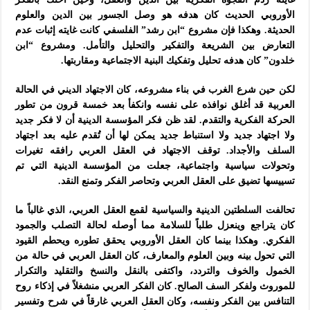
الأوروبي الحديث كان هدفه هو وصل الجسور بين الدين والعلوم
الحديثة. وهكذا فإن مشروع “ابن رشد” الفلسفي كانت غايته إثبات عدم
التعارض بين الشريعة والتفكير والتحليل والتأمل. ومشروع “ابن
خلدون” كان هدفه تحليل وتفكيك البنية الاجتماعية ومقاربتها.
لكن حين شرع الغرب في بناء مشروعه، كان الاجتهاد الديني في الحالة
العربية قد أغلق نوافذه على نفسه وانكفأ بعد خمسة قرون من تطور
الحركة الفكرية والتقدم. لقد ظن فكر المؤسسة الدينية أن لا فكر جديد
ولا اجتهاد جديد ولا استنباط جديد يمكن لها أن تُقدم عليه بعد اجتهاد
السلف والأجداد. توقف الاجتهاد في العقل العربي رافقه تغيرات
وتحولات سياسية واجتماعية، جعلت من المؤسسة الدينية التي تم
تسييسها تضيق على العقل العربي وتحاصر الفكر وتمنع النقد.
تحالفت السلطتين الدينية والسياسية لقمع العقل العربي، الذي غالباً ما
كان يتراجع وينعزل طلباً للسلامة مما أوصله لحالة التصلب والجمود
الفكري. وهكذا بينما كان العقل الأوروبي يحقق تطوره ويحطم القيود
التي تحول بينه وبين العلوم والمعارف، كان العقل العربي في حالة من
الخمول والخوف والتردد، واكتفى بالنقل والنسخ والتقليد والتكرار
للموروث ولفكر السف الصالح. كان الفكر العربي منشغلاً في إذكاء روح
التنافس بين الفكر ونفسه، وكان العقل العربي غارقاً في شرح وتفسير