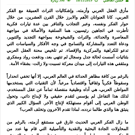
حسن العاصي
18/11/2019
598 زيارة
مأزق العقل العربي وأزمته، وإشكاليات التراث العميقة مع الفكر
العربي، كانا العنوانان الأهم والابرز خلال القرن العشرين، من خلال
حوار الفكر ونفسه، وعبر التجاذب والتنافر بين عدة تيارات فكرية
تأطرت في اتجاهين رئيسيين، هما السلفية والأصالة في مواجهة
المعاصرة والحداثة، والتراث والشيخوخة بمواجهة التجديد والتنوير،
ودعاة التعدد والمشاركة والتسامح في وجه الأفكار والسياسات التي
تدعو للكراهية والمركزية والإقصاء. تم تلخيص محنة العقل العربي
بثنائيات أسست لحالة جدل وسجال لم تنتهي بعد، ودفعت رواد ومفكري
ومثقفي هذه التيارات إلى ميدان معركة تسببت-ولا زالت- بشقاء الأمة.
بالرغم من كافة مظاهر الحداثة في العالم العربي، إلا أنها تخفي انحداراً
وسقوطاً فكرياً وثقافياً واقتصادياً مرعباً. لأن التقنيات التي يستخدمها
المواطن العربي، هي أداه وظيفية منفصلة تماماً عن عقل المستخدم،
لذلك هذا التفاعل لم يؤسس لتقدم حقيقي ولا لإبداع ذاتي، وتحول
الوطن العربي إلى أقوام مستهلكة لإنتاج الآخر. السؤال الكبير الذي
ينبثق هنا والذي طالما نردده، لماذا تقدم الآخرون وتخلف العرب؟
ما زال الفكر العربي الحديث غارق في مستنقع أزمته، بالرغم من
المحاولات الجادة البحثية والنقدية والتأصيلية التي قام بها عدد من