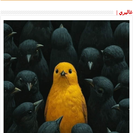
غاليري |