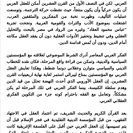
العربي. لكن في النصف الأول من القرن العشرين أمكن للعقل العربي
أن يكون حركياً وأن يكون منتجاً، حيث نشطت حركة الترجمة، وتوسعت
عمليات التأليف، وظهرت نخبة من المفكرين والمثقفين العرب،
اشتغلت بموضوع الأدب والتراث والقومية العربية. ونجحت تجربة
“عباس محمود العقاد” وغيره من الرواد في مصر بالبحث والتحليل
العقلي وفي تنشيط وتحفيز الأدوات العقلية دون أن يفقد العقل مكانته
أمام الدين، ودون أن تُمس قداسة الدين.
الفكر العربي المعاصر أدرك الشرط الموضوعي لعلاقته مع المؤسستين
السياسية والدينية، وتمكن من قراءة واقع المرحلة، فكان نقده للخطاب
الديني والسياسي متوازن وعقلاني دونما شطط، وهكذا تعايش العقل
العربي مع المؤسستين بمناخ ليبرالي استمر لغاية نهاية اربعينيات القرن
العشرين. إن العقل الأوروبي الذي أحدث النهضة تحلل من قيد الدين
وهدم سلطة الكنيسة، بينما الفكر العربي في تلك المرحلة لم يكن
مشككاً، وتعامل مع الفقه باحترام كونه جزء من التكوين الفكري
العقلاني العربي.
بعد القرآن الكريم والحديث الشريف، تم اعتماد العقل في الاجتهاد
الفقهي، من قبل المؤسسة الدينية التقليدية في فجر الإسلام قبل أن
يتم تسييسها. إن العقل العربي حين أقبل على الفلسفة الإغريقية كانت
غايته ردم الفجوة الفكرية بين الدين والعقل، وحين احتك بالفكر