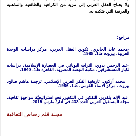
ولا يحتاج العقل العربي إلى مزيد من الكراهية والطائفية والمذهبية
والعرقية التي فتكت به.
مراجع:
-محمد عابد الجابري، تكوين العقل العربي، مركز دراسات الوحدة
العربية، بيروت ط1، 1988.
-عبد الرحمن بدوي، التراث اليوناني في الحضارة الإسلامية، دراسات
لكبار المستشرقين، مكتبة النهضة المصرية، القاهرة ط1، 1940.
– محمد أركون، تاريخية الفكر العربي الإسلامي، ترجمة هاشم صالح،
بيروت، مركز الانماء القومي، ط1، 1986.
-عبد الإله بلقزيز، التفكير في التكفير. نحو استراتيجيّة مواجهةٍ ثقافية،
مجلة المستقبل العربي العدد 433 في آذار/ مارس 2015.
مجلة قلم رصاص الثقافية