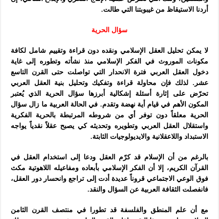
أردنا الاستيقاظ من غيبوبتنا التي طالت.
سؤال الحرية
لا يمكن تحليل العقل الإسلامي ونقده دون قراءة وتقييم شامل لكافة
مكونات الموروث في الفكر الإسلامي منذ نشأته وتطوره إلى غاية
دخول العقل العربي فترة الانحدار التي تواصلت حتى القرن التاسع
عشر. لذلك فإن محاولة قراءة وتفكيك وتحليل بنية العقل العربي
تحرّض على إثارة أسئلة إشكالية أبرزها سؤال الحرية الذي يُعتبر
المكون الأهم في قيام أية نهضة وتقدم. في الحالة العربية ما زال سؤال
الحرية معلقاً دون توفر أي من شروطه المرتبطة بالحرية الفكرية
واستقلال العقل العربي وتطويره وتحديثه كي يصبح عقلاً نقدياً يواجه
الاستبداد واللاعقلانية والايديولوجيات الثابتة.
بالرغم من أن الإسلام قد كرّم العقل ودعا إلى استخدام العقل في
القرآن الكريم، إلا أن الفكر الإسلامي بأبعاده ومفاعيله اللاهوتية مكث
فوق الوعي الاجتماعي قروناً عديدة أدت إلى تراجع وانحسار دور العقل،
فانفصلت الثقافة العربية عن السؤال والنقد.
مع أن علم المنطق والفلسفة قد تطورا في منتصف القرن الثامن