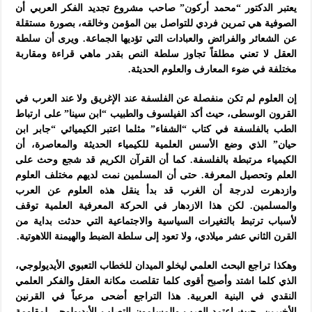
يعتبر الدكتور “محمد أركون” صاحب مشروع تجديد الفكر العربي أن
الصوفية هي تمرين فردي للتواصل بين المؤمن وخالقه، بصورة مستقلة
عن الشعائر والفرائض والعبادات التي تؤديها الجماعة. ويرى أن سلطة
العقل لا تعني مطلقاً تجاوز سلطة النص بقدر ماهي قراءة ومقاربة
مختلفة في ضوء المعارف والعلوم الحديثة.
إن العلوم لم تكن منفصلة عن الفلسفة عند الإغريق ولا عند العرب في
القرون الوسطى، حيث أكد الفيلسوف والطبيب “ابن سينا” على ارتباط
الطب بالفلسفة في كتاب “الشفاء” مثلما اعتبر الكيميائي “جابر ابن
حيان” الذي وضع الأسس العلمية للكيمياء الحديثة والمعاصرة، أن
الكيمياء مرتبطة بالفلسفة. كما أن القرآن الكريم قد شجع وحث على
العلم وتحصيل المعرفة. حتى أن المسلمين نمت لديهم مختلف العلوم
وازدهرت لدرجة أن الغرب قد بدأ ينقل هذه العلوم عن العرب
والمسلمين. لكن هذا الازدهار في الحركة المعرفية العلمية توقف
لأسباب ترتبط بالتغيرات السياسية والاجتماعية التي حدثت بداية من
القرن الثاني عشر ميلادي، ولا تعود إلى سلطة الضبط والهيمنة اللاهوتية.
وهكذا تراجع البحث العلمي ليخلو الميدان للخطاب التعبوي الأيديولوجي،
الذي كلما اشتد وأصبح أقوى كلما تقلصت مكانة العقل والفكر العلمي
النقدي في البنية العربية. هذا التراجع أضحى مرعباً في القرنين
الأخيرين، حيث اعتمد العرب والمسلمون التصلب الأيديولوجي لمقاومة