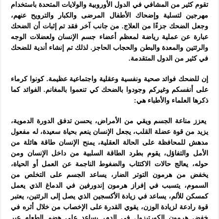
تقوم كثير من المشافي في الدول الأوروبية والولايات المتحدة باستخدام
مهرجين لتسلية وإضحاك الأطفال المرضى والكبار والترويح عنهم،
وجعل الضحك جزءًا من العلاج. من جانب آخر فقد تم إثبات أن الضحك
عبارة عن عملية رياضة لمعظم أعضاء جسم الإنسان ولعضلات الوجه
والرئتين والمعدة والبطن والحجاب الحاجز. لذلك تم إنشاء أندية للضحك
في كثير من الدول المتقدمة.
إن للضحك فوائد صحية ونفسية وعقلية واجتماعية عظيمة. كونوا كرماء
على أنفسكم وغيركم وجودوا بالضحك كي تنعموا بالمغانم. الفوائد كما
ذكرها العلماء والأطباء هي:
يعزز مناعة الجسم ويقي من الأمراض، يحسن تدفق الدورة الدموية،
يزيد من قوة عضلة القلب، يجعل الإنسان ينعم بحياة سعيدة، له مفعول
مدهش للمحافظة على الحالة العقلية، يمنح الإنسان طاقة هائلة من
الأمل والتفاؤل، يقوم بطرد الطاقة السلبية من داخل الإنسان ومن
حوله، يعالج حالات الاكتئاب والضغوط الناجمة عن العمل أو الحياة،
يخفض من هرمون التوتر الضار، يساعد الجسم على التخلص من
السموم، يتسبب في إفراز هرمون إندورفين في الدماغ الذي يعمل
كمسكن للألم، يساعد في زيادة الأكسجين الذي يصل إلى الرئتين، يعتبر
قوة رادعة لزيادة الوزن، يقوي القدرة على الإخصاب من خلال أثره في
خفض هرمون الكورتيزول في الدم، يساعد على هضم الطعام عبر