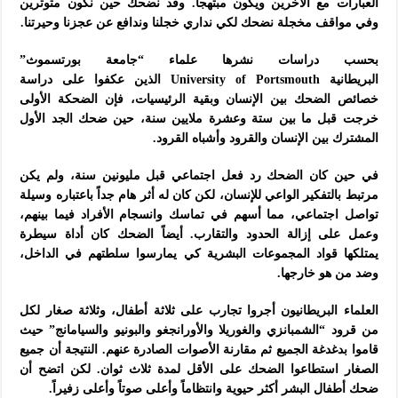
العبارات مع الأخرين ويكون مبتهجاً. وقد نضحك حين نكون متوترين
وفي مواقف مخجلة نضحك لكي نداري خجلنا وندافع عن عجزنا وحيرتنا.
بحسب دراسات نشرها علماء “جامعة بورتسموث”
البريطانية University of Portsmouth الذين عكفوا على دراسة
خصائص الضحك بين الإنسان وبقية الرئيسيات، فإن الضحكة الأولى
خرجت قبل ما بين ستة وعشرة ملايين سنة، حين ضحك الجد الأول
المشترك بين الإنسان والقرود وأشباه القرود.
في حين كان الضحك رد فعل اجتماعي قبل مليونين سنة، ولم يكن
مرتبط بالتفكير الواعي للإنسان، لكن كان له أثر هام جداً باعتباره وسيلة
تواصل اجتماعي، مما أسهم في تماسك وانسجام الأفراد فيما بينهم،
وعمل على إزالة الحدود والتقارب. أيضاً الضحك كان أداة سيطرة
يمتلكها قواد المجموعات البشرية كي يمارسوا سلطتهم في الداخل،
وضد من هو خارجها.
العلماء البريطانيون أجروا تجارب على ثلاثة أطفال، وثلاثة صغار لكل
من قرود “الشمبانزي والغوريلا والأورانجغو والبونيو والسيامانج” حيث
قاموا بدغدغة الجميع ثم مقارنة الأصوات الصادرة عنهم. النتيجة أن جميع
الصغار استطاعوا الضحك على الأقل لمدة ثلاث ثوان. لكن اتضح أن
ضحك أطفال البشر أكثر حيوية وانتظاماً وأعلى صوتاً وأعلى زفيراً.