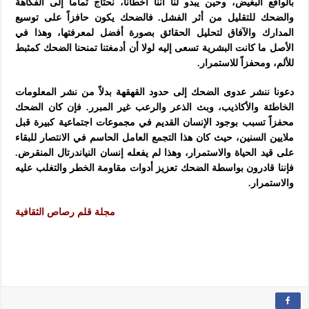
بالواقع البغيض، وحين يبدو لنا أننا أخطأنا، نحتاج تماماً إلى الفكاهة
والضحك للتقليل من أثر الفشل. فالضحك يكون حافزاً على توسيع
المدارك والآفاق لتحليل الحقائق بصورة أفضل لمعرفتها، وهذا في
الأصل ما كانت البشرية تسعى إليه لولا أن أدمغتنا تمنحنا الضحك كمثبط
للألم، ومحفزاً للاستمرار.
دعونا ننشر عدوى الضحك إلى حدود القهقهة بدلاً من نشر المعلومات
الخاطئة والأكاذيب، وبث الذعر والرعب غير المبرر. فإن كان الضحك
محفزاً تسبب بوجود الإنسان القديم في مجموعات اجتماعية كبيرة قبل
ملايين السنين، حيث كان هذا التجمع العامل الحاسم في الانتصار للبقاء
على قيد الحياة والاستمرار، وهذا لم يفعله إنسان النياندرتال المنقرض.
فإننا قادرون بواسطة الضحك تعزيز أدوات مقاومة الخطر والتغلب عليه
والاستمرار.
مجلة قلم رصاص الثقافية