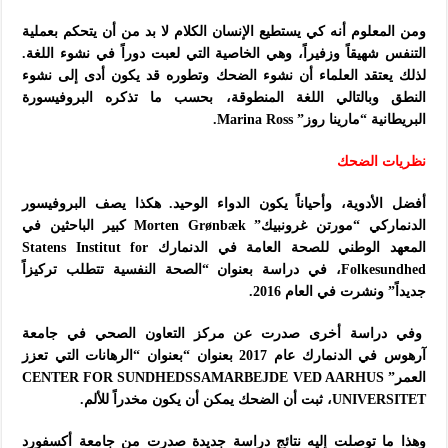
ومن المعلوم أنه كي يستطيع الإنسان الكلام لا بد من أن يتحكم بعملية
التنفس شهيقاً وزفيراً، وهي الخاصية التي لعبت دوراً في نشوء اللغة.
لذلك يعتقد العلماء أن نشوء الضحك وتطوره قد يكون أدى إلى نشوء
النطق وبالتالي اللغة المنطوقة، بحسب ما تذكره البروفيسورة
البريطانية “مارينا روز” Marina Ross.
نظريات الضحك
أفضل الأدوية، وأحياناً يكون الدواء الوحيد. هكذا يصف البروفيسور
الدنماركي “مورتن غرونبيك” Morten Grønbæk كبير الباحثين في
المعهد الوطني للصحة العامة في الدنمارك Statens Institut for
Folkesundhed، في دراسة بعنوان “الصحة النفسية تتطلب تركيزاً
جديداً” ونشرت في العام 2016.
وفي دراسة أخرى صدرت عن مركز التعاون الصحي في جامعة
آرهوس في الدنمارك عام 2017 بعنوان “بعنوان “الرهانات التي تعزز
العمر” CENTER FOR SUNDHEDSSAMARBEJDE VED AARHUS
UNIVERSITET، ثبت أن الضحك يمكن أن يكون مخدراً للألم.
وهذا ما توصلت إليه نتائج دراسة جديدة صدرت من جامعة أكسفورد