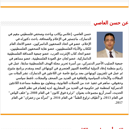
عن حسن العاصي
حسن العاصي، إعلامي وكاتب وباحث وصحفي فلسطيني مقيم في
الدنمارك، ماجستير في الإعلام والصحافة، باحث دكتوراه في
الإعلام، عضو في اتحاد الصحفيين الدانمركيين، عضو الاتحاد العام
للكتاب والأدباء الفلسطينيين، عضو نقابة الصحفيين الفلسطينيين،
عضو اتحاد كتاب الإنترنت العرب، عضو جمعية الصداقة الفلسطينية
الدانماركية، عضو لجان حق العودة الفلسطينية، عضو مساهم في
جمعية الصليب الأحمر الدنمركي، من أسرة تحرير مجلة الهدف الفلسطينية سابقا، عمل في
راديو منظمة إدفاد الدولية لمكافحة التمييز العنصري في كوبنهاغن كمعد ومقدم برنامج متنوع،
ثم عمل في تلفزيون كوبنهاجن معد برامج خاصة عن اللاجئين في الدنمارك، نشر المئات من
المقالات والأبحاث السياسية والثقافية في العديد من الصحف والمجلات. ناشط سياسي
وحقوقي، ساهم في تنفيذ عدد من الحملات القانونية، ومتعاون مع منظمة مساعدة اللاجئين
الدنمركية كمنظمة غير حكومية في العديد من المشاريع، لديه إهتمام في نظم الشعر
الحديث، أصدر أربع مجموعات بعنوان "ثرثرة فوق كانون" في العام 2008، و"خلف البياض"
في العام 2013، و"أطياف تراوغ الظمأ" في العام 2016. و "امرأة من زعفران" في العام
2017.