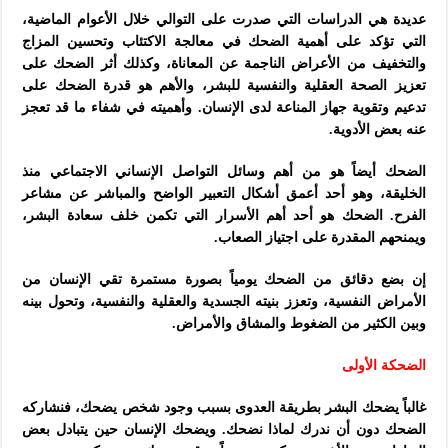
عديدة هي الدراسات التي صدرت على التوالي خلال الأعوام الماضية،
التي تؤكد على أهمية الضحك في معالجة الاكتئاب وتحسين المزاج
والتخفيف من الأعراض الناجمة عن المعاناة، وكذلك أثر الضحك على
تعزيز الصحة العقلية والنفسية للبشر، والأهم هو قدرة الضحك على
تدعيم وتقوية جهاز المناعة لدى الإنسان. وأهميته في شفاء ما قد تعجز
عنه بعض الأدوية.
الضحك أيضاً هو من أهم وسائل التواصل الإنساني الاجتماعي منذ
الخليقة، وهو أحد أعمق أشكال التعبير الواضح والمباشر عن مشاعر
الفرح. الضحك هو أحد أهم الأسرار التي تكمن خلف سعادة البشر،
ويمنحهم المقدرة على اجتياز الصعاب.
إن بضع دقائق من الضحك يومياً بصورة مستمرة تقي الإنسان من
الأمراض النفسية، وتعزز بنيته الجسدية والعقلية والنفسية، وتحول بينه
وبين الكثير من الضغوط والمشاق والأمراض.
الضحكة الأولى
غالباً يضحك البشر بطريقة العدوى بسبب وجود شخص يضحك، فنشاركه
الضحك دون أن ندرك لماذا نضحك. ويضحك الإنسان حين يتبادل بعض