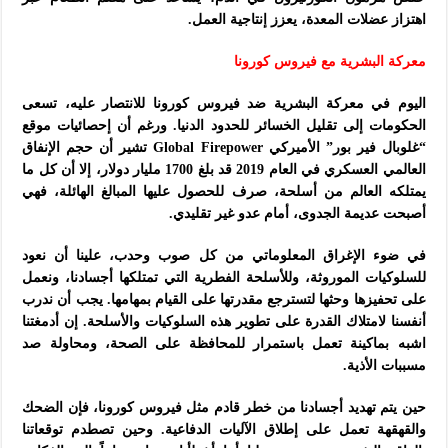
اهتزاز عضلات المعدة، يعزز إنتاجية العمل.
معركة البشرية مع فيروس كورونا
اليوم في معركة البشرية ضد فيروس كورونا للانتصار عليه، تسعى
الحكومات إلى تقليل الخسائر للحدود الدنيا. ورغم أن إحصائيات موقع
“غلوبال فير بور” الأميركي Global Firepower تشير أن حجم الإنفاق
العالمي العسكري في العام 2019 قد بلغ 1700 مليار دولار، إلا أن كل ما
يمتلكه العالم من أسلحة، صرف للحصول عليها المبالغ الهائلة، فهي
أصبحت عديمة الجدوى، أمام عدو غير تقليدي.
في ضوء الإغراق المعلوماتي من كل صوب وحدب، علينا أن نعود
للسلوكيات الموروثة، وللأسلحة الفطرية التي تمتلكها أجسادنا، ونعمل
على تحفيزها وحثها لتسترجع مقدرتها على القيام بمهامها. يجب أن ندرب
أنفسنا لامتلاك القدرة على تطوير هذه السلوكيات والأسلحة. إن أدمغتنا
اشبه بماكينة تعمل باستمرار للمحافظة على الصحة، ومحاولة صد
مسببات الأذية.
حين يتم تهديد أجسادنا من خطر قادم مثل فيروس كورونا، فإن الضحك
والقهقهة تعمل على إطلاق الآليات الدفاعية. وحين تصطدم توقعاتنا