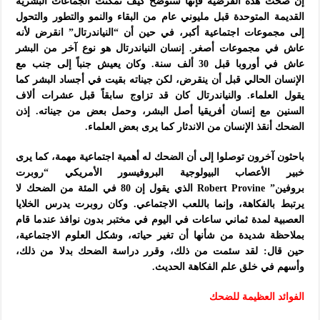
إن صحت هذه الفرضية فإنها ستوضح كيف تمكنت الجماعات البشرية
القديمة المتوحدة قبل مليوني عام من البقاء والنمو والتطور والتحول
إلى مجموعات اجتماعية أكبر، في حين أن “النياندرتال” انقرض لأنه
عاش في مجموعات أصغر. إنسان النياندرتال هو نوع آخر من البشر
عاش في أوروبا قبل 30 ألف سنة. وكان يعيش جنباً إلى جنب مع
الإنسان الحالي قبل أن ينقرض، لكن جيناته بقيت في أجساد البشر كما
يقول العلماء. والنياندرتال كان قد تزاوج سابقاً قبل عشرات ألاف
السنين مع إنسان أفريقيا أصل البشر، وحمل بعض من جيناته. إذن
الضحك أنقذ الإنسان من الاندثار كما يرى بعض العلماء.
باحثون آخرون توصلوا إلى أن الضحك له أهمية اجتماعية مهمة، كما يرى
خبير الأعصاب البيولوجية البروفيسور الأمريكي “روبرت
بروفين” Robert Provine الذي يقول إن 80 في المئة من الضحك لا
يرتبط بالفكاهة، وإنما باللعب الاجتماعي. وكان روبرت يدرس الخلايا
العصبية لمدة ثماني ساعات في اليوم في مختبر بدون نوافذ عندما قام
بملاحظة شديدة من شأنها أن تغير حياته، وشكل العلوم الاجتماعية،
حين قال: لقد سئمت من ذلك، وقرر دراسة الضحك بدلا من ذلك،
وأسهم في خلق علم الفكاهة الحديث.
الفوائد العظيمة للضحك