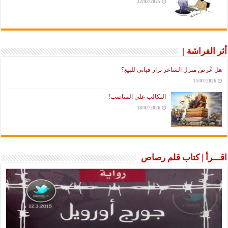
22/02/2025
أثر الفراشة |
هل عُرضَ منزل الشاعر نزار قباني للبيع؟
15/07/2026
التكالب على المناصب!
18/02/2026
اقـــرأ | كتاب قلم رصاص