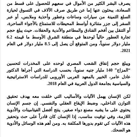
يصرف البشر الكثير من الأموال في سعيهم للحصول على قسط من
السعادة، يبحثون عنها إما عن طريق صرف الآلاف في التسوق لحيازة
السلع الثمينة من سيارات وساعات وعطور وأحذية وملابس، أو عبر
السفر إلى جزر متناثرة أواسط المحيطات للاستمتاع بالأجواء الساحرة،
أو التنقل بين أفخم الفنادق والمطاعم والأندية والحفلات. حيث يبلغ حجم
تجارة العطور حالياً لوحدها في منطقة الشرق الأوسط ما قيمته 6.2
مليار دولار سنوياً، ومن المتوقع أن يصل إلى 8.5 مليار دولار في العام
2021.
ويبلغ حجم إنفاق الشعب المصري لوحده على المخدرات لتحسين
“المزاج” 140 مليار جنيه سنوياً، بحسب الدراسة التي أجراها الدكتور
عادل عامر، الخبير بالمعهد العربى الأوروبى للدراسات الاستراتيجية
والسياسية بجامعة الدول العربية في العام 2018.
لكن الإنسان يهمل الآليات والأساليب التي خلقت معه بهدف تحقيق
التوازن الداخلي، وضبط الإيقاع العقلي والنفسي. إن جسم الإنسان
يحتوي على ما يشبه مصنع دواء صغير، ينتج أفضل الفيتامينات والأدوية
اللازمة، وفي توقيت مناسب، إذا الإنسان كان قادراً على حث وتحفيز
هذه الآليات كي تقوم بدورها المكلفة به. ومن أهم هذه الوسائل والأدوية
هو الضحك.