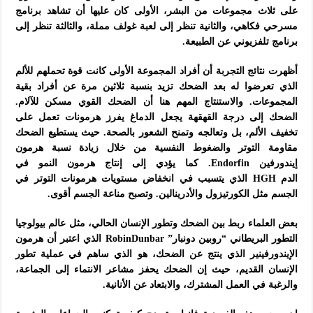
على ثلاث مجموعات من البشر، الأولى كان عليها أن تشاهد برنامج
مسرحي فكاهي، والثانية تنظر إلى لعبة غولف مملة، والثالثة تنظر إلى
برنامج تلفزيوني عن الطبيعة.
أظهرت نتائج التجربة أن أفراد المجموعة الأولى كانت قوة تحملهم للألم
الذي تعرضوا له بعد الضحك تزيد بنسبة ثلاثين مرة عن أفراد بقية
المجموعات. والاستنتاج المهم هنا أن الضحك القوي مسكن للآلام.
الضحك إلى درجة القهقهة يجعل الدماغ يفرز هرمونات تعمل على
تخفيف الألم، بل وتعالجه وتمنح الشعور بالصحة. حيث يستطيع الضحك
مقاومة التوتر والضغوط النفسية من خلال زيادة نسبة هرمون
إيندورفين Endorfin. كما يؤدي إلى إنتاج هرمون النمو في
الدم HGH الذي يتسبب في انخفاض مستويات هرمونات التوتر في
الجسم مثل الكورتيزول والأدرينالين. وتصبح مناعة الجسم أقوى.
بعض العلماء ربط بين الضحك وتطور الإنسان الحالي، مثل عالم بيولوجيا
التطور البريطاني “روبين دونبار” RobinDunbar الذي اعتبر أن هرمون
الإيندورفينير الذي ينتج عن الضحك، هو الذي ساهم في عملية تطور
الإنسان القديم، حيث إن الضحك يحفز مشاعر الانتماء إلى الجماعة،
والرغبة في العمل المشترك، والابتعاد عن الأنانية.