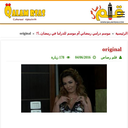
الرئيسية
»
موسم درامي رمضاني أم موسم للدراما في رمضان..؟!
»
original
original
قلم رصاص
04/06/2016
178 زيارة