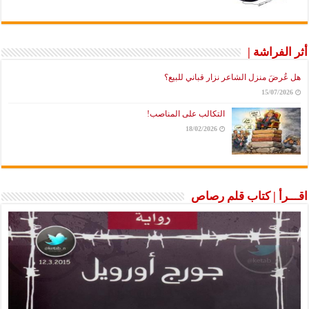
أثر الفراشة |
هل عُرضَ منزل الشاعر نزار قباني للبيع؟
15/07/2026
التكالب على المناصب!
18/02/2026
اقـــرأ | كتاب قلم رصاص