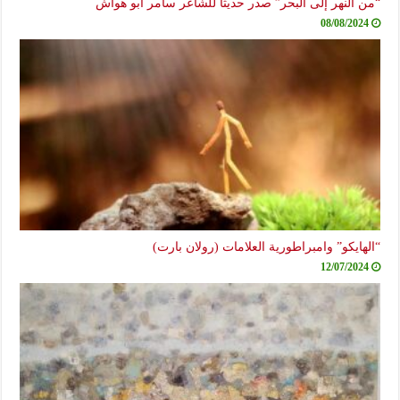
“من النهر إلى البحر” صدر حديثاً للشاعر سامر أبو هواش
08/08/2024
“الهايكو” وامبراطورية العلامات (رولان بارت)
12/07/2024