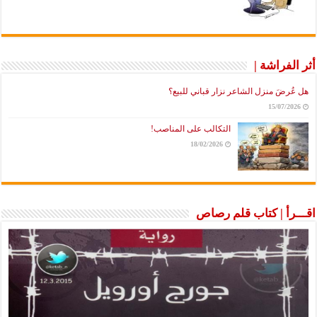
أثر الفراشة |
هل عُرضَ منزل الشاعر نزار قباني للبيع؟
15/07/2026
التكالب على المناصب!
18/02/2026
اقـــرأ | كتاب قلم رصاص