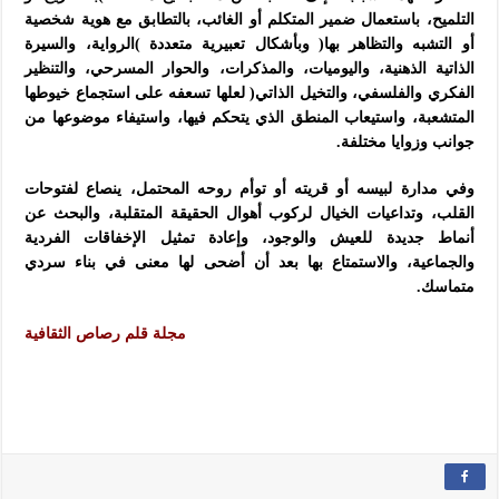
التلميح، باستعمال ضمير المتكلم أو الغائب، بالتطابق مع هوية شخصية
أو التشبه والتظاهر بها( وبأشكال تعبيرية متعددة )الرواية، والسيرة
الذاتية الذهنية، واليوميات، والمذكرات، والحوار المسرحي، والتنظير
الفكري والفلسفي، والتخيل الذاتي( لعلها تسعفه على استجماع خيوطها
المتشعبة، واستيعاب المنطق الذي يتحكم فيها، واستيفاء موضوعها من
جوانب وزوايا مختلفة.
وفي مدارة لبيسه أو قريته أو توأم روحه المحتمل، ينصاع لفتوحات
القلب، وتداعيات الخيال لركوب أهوال الحقيقة المتقلبة، والبحث عن
أنماط جديدة للعيش والوجود، وإعادة تمثيل الإخفاقات الفردية
والجماعية، والاستمتاع بها بعد أن أضحى لها معنى في بناء سردي
متماسك.
مجلة قلم رصاص الثقافية