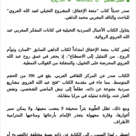
حسن العاصي
08/03/2022
281 زيارة
صدر حديثاً كتاب “متعة الإخفاق: المشروع التخيلي لعبد الله العروي”
للباحث والناقد المغربي محمد الداهي.
يتناول الكتاب الأعمال السردية التخيلية في كتابات المفكر المغربي عبد
الله العروي الروائية.
يُعتبر كتاب متعة الإخفاق امتداداً لكتاب الداهي السابق “السارد وتوأم
الروح.. من التمثيل إلى الاصطناع”، إذ يحفر في عمق روح عبد الله
العروي المحرضة على التخييل، والمنفلتة من القوالب النمطية.
الكتاب صدر عن المركز الثقافي العربي. يقع في 396 من الحجم
المتوسط. مما جاء في مقدمة الكتاب “فتح عبد الله العروي مشاريع
سردية متنوعة عن ذاته، تطلعاً إلى نبش الماضي الشخصي، ونفض
الغبار عنه، وإعادة تمثيله في مرايا متقابلة.
ومع ذلك، تظل الطّوية بئراً سحيقة لا ينضب معينها، ولا يمكن سبر
أغوارها، وقارة مجهولة يتعذر الإلمام بأرجائها ومناحيها المترامية
الأطراف.
اضطر ـ لهذا السبب ـ إلى الكتابة عن ذاته بصيغ مختلفة )بالتصريح أو