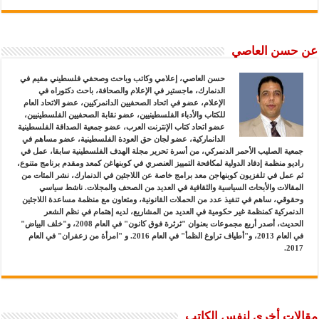
عن حسن العاصي
حسن العاصي، إعلامي وكاتب وباحث وصحفي فلسطيني مقيم في
الدنمارك، ماجستير في الإعلام والصحافة، باحث دكتوراه في
الإعلام، عضو في اتحاد الصحفيين الدانمركيين، عضو الاتحاد العام
للكتاب والأدباء الفلسطينيين، عضو نقابة الصحفيين الفلسطينيين،
عضو اتحاد كتاب الإنترنت العرب، عضو جمعية الصداقة الفلسطينية
الدانماركية، عضو لجان حق العودة الفلسطينية، عضو مساهم في
جمعية الصليب الأحمر الدنمركي، من أسرة تحرير مجلة الهدف الفلسطينية سابقا، عمل في
راديو منظمة إدفاد الدولية لمكافحة التمييز العنصري في كوبنهاغن كمعد ومقدم برنامج متنوع،
ثم عمل في تلفزيون كوبنهاجن معد برامج خاصة عن اللاجئين في الدنمارك، نشر المئات من
المقالات والأبحاث السياسية والثقافية في العديد من الصحف والمجلات. ناشط سياسي
وحقوقي، ساهم في تنفيذ عدد من الحملات القانونية، ومتعاون مع منظمة مساعدة اللاجئين
الدنمركية كمنظمة غير حكومية في العديد من المشاريع، لديه إهتمام في نظم الشعر
الحديث، أصدر أربع مجموعات بعنوان "ثرثرة فوق كانون" في العام 2008، و"خلف البياض"
في العام 2013، و"أطياف تراوغ الظمأ" في العام 2016. و "امرأة من زعفران" في العام
2017.
مقالات أخرى لنفس الكاتب