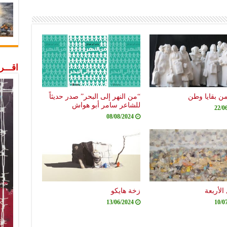
اقـــ
من بقايا وطن
“من النهر إلى البحر” صدر حديثاً
للشاعر سامر أبو هواش
22/0
08/08/2024
الأربعة
زخة هايكو
13/06/2024
10/0