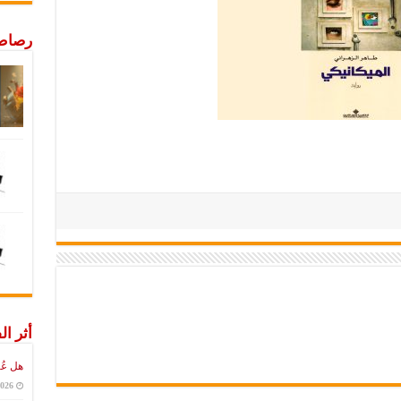
رصاص 
أثر ال
هل عُ
2026