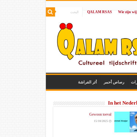
QALAM RSAS
|
رات
رصاص أحمر
أثر الفراشة
In het Neder
Gewoon toeval
15/10/2025