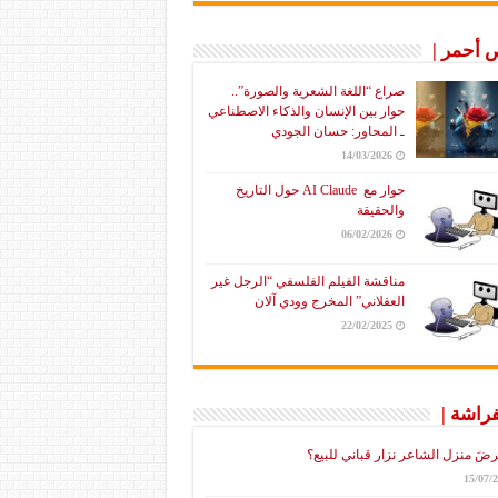
أحمر |
صراع “اللغة الشعرية والصورة”..
حوار بين الإنسان والذكاء الاصطناعي
ـ المحاور: حسان الجودي
14/03/2026
حوار مع AI Claude حول التاريخ
والحقيقة
06/02/2026
مناقشة الفيلم الفلسفي “الرجل غير
العقلاني” المخرج وودي آلان
22/02/2025
فراشة |
رضَ منزل الشاعر نزار قباني للبيع؟
15/07/