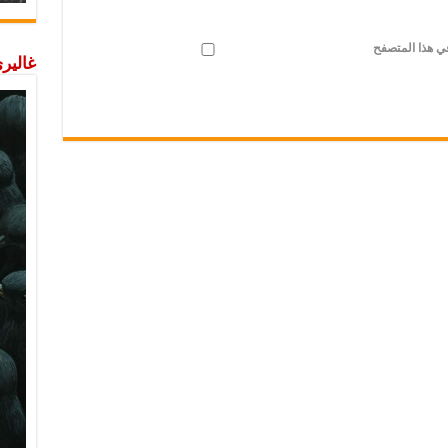
في هذا المتصفح
غاليري