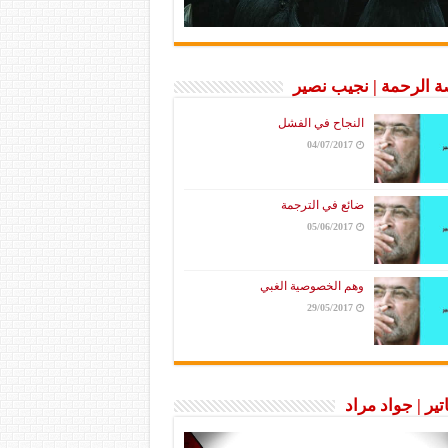
 الرحمة | نجيب نصير
النجاح في الفشل
04/07/2017
ضائع في الترجمة
05/06/2017
وهم الخصوصية الغبي
29/05/2017
تير | جواد مراد