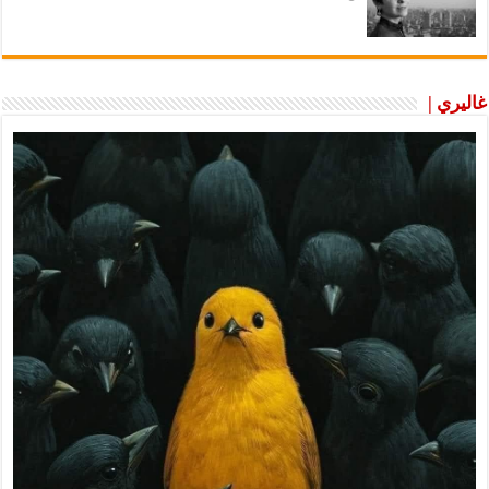
غاليري |