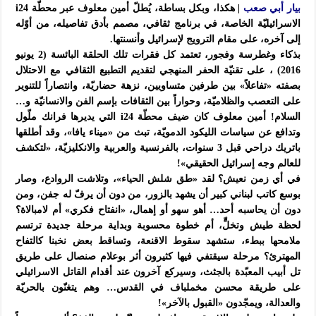
بيار أبي صعب
| هكذا، وبكل بساطة، يُطلّ أمين معلوف عبر محطّة i24
الاسرائيليّة الخاصة، في برنامج ثقافي، مصمم بأدق تفاصيله، من أوّله
إلى آخره، على مقام الترويج لإسرائيل وأنسنتها.
بذكاء وغطرسة وفجور، تعتمد كل فقرات تلك الحلقة البائسة (2 يونيو
2016) ، على تقنيّة الحفر المنهجي لتقديم التطبيع الثقافي مع الاحتلال
بصفته «تفاعلاً» بين طرفين متساويين، نزهة حضاريّة، وانتصاراً للتنوير
على التعصب والظلاميّة، وحواراً بين الثقافات بإسم الفن والانسانيّة و…
السلام! أمين معلوف كان ضيف محطّة i24 التي يديرها فرانك ملّول
وتدافع عن سياسات الليكود الدمويّة، تبث من «ميناء يافا»، وقد أطلقها
باتريك دراحي قبل 3 سنوات، بالفرنسية والعربية والانكليزيّة، «لتكشف
للعالم وجه إسرائيل الحقيقي»!
في أي زمن نعيش؟ لقد «طق شلش الحياء»، وتلاشت الروادع، وصار
بوسع كاتب لبناني كبير أن يشهد بالزور، من دون أن يرفّ له جفن، ومن
دون أن يحاسبه أحد… أهو سهو أو إهمال، «انفتاح فكري» أم لامبالاة؟
لحظة طيش وتخلٍّ، أم خطوة محسوبة وبداية مرحلة جديدة ترتسم
ملامحها ببطء، ستشهد سقوط الاقنعة، وتساقط بعض نخبنا كالتفاح
المهترئ؟ مرحلة سيقتفي فيها كثيرون أثر بوعلام صنصال على طريق
تل أبيب المعبّدة بالجثث، وسيركع آخرون عند أقدام القاتل الاسرائيلي
على طريقة محسن مخملباف في القدس… وهم يتغنّون بالحريّة
والعدالة، ويمجّدون «القبول بالآخر»!