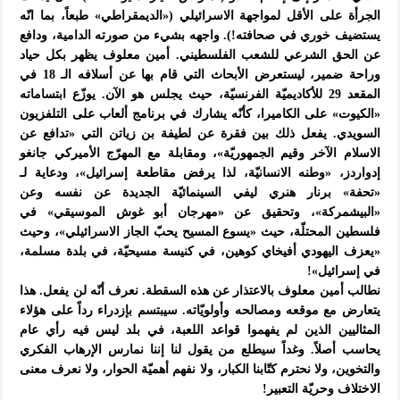
الجرأة على الأقل لمواجهة الاسرائيلي («الديمقراطي» طبعاً، بما انّه
يستضيف خوري في صحافته!). واجهه بشيء من صورته الدامية، ودافع
عن الحق الشرعي للشعب الفلسطيني. أمين معلوف يظهر بكل حياد
وراحة ضمير، ليستعرض الأبحاث التي قام بها عن أسلافه الـ 18 في
المقعد 29 للأكاديميّة الفرنسيّة، حيث يجلس هو الآن. يوزّع ابتساماته
«الكيوت» على الكاميرا، كأنّه يشارك في برنامج ألعاب على التلفزيون
السويدي. يفعل ذلك بين فقرة عن لطيفة بن زياتن التي «تدافع عن
الاسلام الآخر وقيم الجمهوريّة»، ومقابلة مع المهرّج الأميركي جانغو
إدواردز، «وطنه الانسانيّة، لذا يرفض مقاطعة إسرائيل»، ودعاية لـ
«تحفة» برنار هنري ليفي السينمائيّة الجديدة عن نفسه وعن
«البيشمركة»، وتحقيق عن «مهرجان أبو غوش الموسيقي» في
فلسطين المحتلّة، حيث «يسوع المسيح يحبّ الجاز الاسرائيلي»، وحيث
«يعزف اليهودي أفيخاي كوهين، في كنيسة مسيحيّة، في بلدة مسلمة،
في إسرائيل»!
نطالب أمين معلوف بالاعتذار عن هذه السقطة. نعرف أنّه لن يفعل. هذا
يتعارض مع موقعه ومصالحه وأولويّاته. سيبتسم بإزدراء رداً على هؤلاء
المثاليين الذين لم يفهموا قواعد اللعبة، في بلد ليس فيه رأي عام
يحاسب أصلاً. وغداً سيطلع من يقول لنا إننا نمارس الإرهاب الفكري
والتخوين، ولا نحترم كتّابنا الكبار، ولا نفهم أهميّة الحوار، ولا نعرف معنى
الاختلاف وحريّة التعبير!