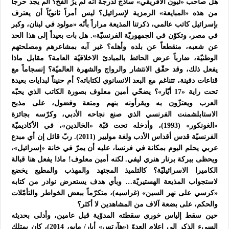
هل صاحب «ليون الافريقي» ساذج لدرجة انّه لم يرَ الفخ؟ ألم يجد حرجاً
من هذه «المبايعة» الرمزية لإسرائيل؟ ليس أمراً ثانويّاً أن يعترف
بإسرائيل كاتب عالمي، ذكرتنا المذيعة مراراً بأنّه «مولود في لبنان، وكبر
في مصر، وتكوّن في الجمهوريّة الفرنسيّة». هل بات بعيداً إلى هذا الحد
عن شعبه، منقطعاً عن بلده وأهله؟ غير آبه بمشاعرهم ومصلحتهم
الوطنيّة، ضارباً عرض الحائط بالمبادئ الاخلاقيّة العامة؟ مقابل ماذا
يفعل ذلك، وقد حقّق الانتشار والرواج والشهرة العالميّة؟ إنسجاماً مع
قناعات دفينة، تتناغم مع البعد الانسانوي لكتاباته؟ أم حنيناً لبدايات بعيدة
تحت راية «17 أيّار»؟ يضحّي أمين معلوف بصورة الكاتب الذي يحبّه
العرب ويعتزّون به ويقرأونه بنهم ومتعة وفضول، على مذبح
الاستابلشمنت الفرنسي الذي صنع نجاحه الأدبي، وكرّسه بجائزة
«الغونكور» (1993)، وأدخله تحت قبّة «الخالدين»، في الأكاديميّة
الفرنسيّة قدس أقداس الأدب ولغة موليير (2011). ربّ قائل إن أي مبدع
عربي يحلم اليوم بمكانة في فرنسا، عليه أن يمرّ في خانة «إسرائيل»،
ويحظى ببركة برنار هنري ليفي. لكنه أمين معلوف! ماذا يفعل هنا قبالة
الكاميرا الاسرائيليّة؟ كالتلميذ المجتهد والمهذب والمطيع يخضع
لاستجواب المذيعة الهستيريّة… وبأي هدف يستعرض نوادر من كتابه
«كرسي على نهر السين» (غراسيه)، متكرّماً ببعض الخواطر والتأمّلات
والحكم، على بضعة آلاف من المشاهدين لا أكثر؟
حين سقط إلياس خوري سقطته المدوّية قبل عامين، وأدلى بحديثه
السيء الذكر إلى إعلام العدوّ («هآرتس» أيار/ مايو، 2014)، كان يمتلك