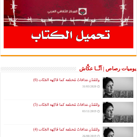
يوميات رصاص | آنَّــا عكَّاش
وللمُدُنِ مَذاقاتٌ مُختلفة كما فَاكِهة الجَنّات (6)
31/03/2020
وللمُدُنِ مَذاقاتٌ مُختلفة كما فَاكِهة الجَنّات (5)
03/11/2019
وللمُدُنِ مَذاقاتٌ مُختلفة كما فَاكِهة الجَنّات (4)
26/08/2019