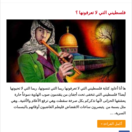
فلسطيني التي لا تعرفونها ؟
ها أنا أعاود كتابة فلسطيني التي لا تعرفونها ربما التي تنسونها، ربما التي لا تحبونها
أيضا؟ فلسطيني التي تتخفى تحت أجفان من يتقدمون صوب الهاوية دموعاً حارة
يعشقها الحزانى لأنها تذكركم بكل صرخة سقطت وهي ترفع الأعلام والأغنية.. وهي
مثل بسمة من يتبصرون ساعات الانقضاض فليعلم الغاضبون أوقاتهم بالبسمات
السرية، …
أكمل القراءة »