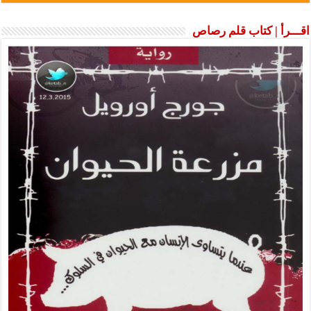
اقـــرأ | كتاب قلم رصاص