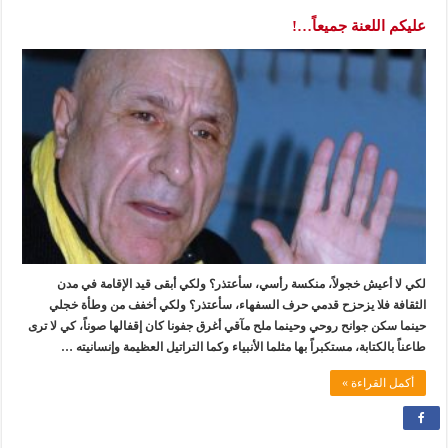
عليكم اللعنة جميعاً…!
لكي لا أعيش خجولاً، منكسة رأسي، سأعتذر؟ ولكي أبقى قيد الإقامة في مدن
الثقافة فلا يزحزح قدمي حرف السفهاء، سأعتذر؟ ولكي أخفف من وطأة خجلي
حينما سكن جوانح روحي وحينما ملح مآقي أغرق جفونا كان إقفالها صوناً، كي لا ترى
طاعناً بالكتابة، مستكبراً بها مثلما الأنبياء وكما التراتيل العظيمة وإنسانيته …
أكمل القراءة »