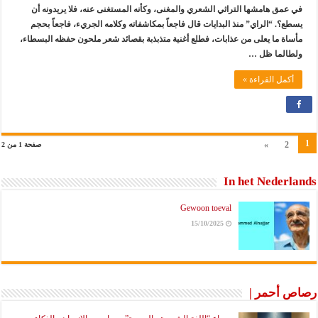
في عمق هامشها التراثي الشعري والمغنى، وكأنه المستغنى عنه، فلا يريدونه أن
يسطع؟. “الراي” منذ البدايات قال فاجعاً بمكاشفاته وكلامه الجريء، فاجعاً بحجم
مأساة ما يعلى من عذابات، فطلع أغنية متذبذبة بقصائد شعر ملحون حفظه البسطاء،
ولطالما ظل …
أكمل القراءة »
1
»
2
صفحة 1 من 2
In het Nederlands
Gewoon toeval
15/10/2025
رصاص أحمر |