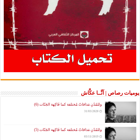
يوميات رصاص | آنَّــا عكَّاش
وللمُدُنِ مَذاقاتٌ مُختلفة كما فَاكِهة الجَنّات (6)
31/03/2020
وللمُدُنِ مَذاقاتٌ مُختلفة كما فَاكِهة الجَنّات (5)
03/11/2019