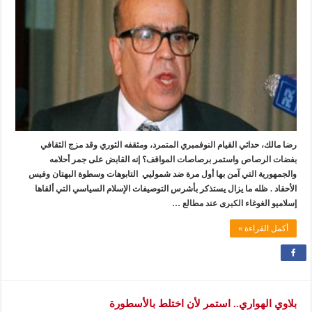
رضا مالك، حداثي القيام النوفمبري المتمرد، ومثقفه الثوري وقد مزج الثقافي
بفضات الرصاص واستمر برصاصات المواقف؟ إنه القابض على جمر أحلامه
والجمهورية التي آمن بها أول مرة ضد شموليي التابوهات وسطوة البهتان وفيس
الأحقاد . ظله ما يزال يستذكر بأشرس التوصيفات الإسلام السياسي التي ألقاها
إسلاميو الغوغاء الكبرى عند مطالع …
أكمل القراءة »
بلاوي الهواري.. استمر لأن اختلط بالأسطورة