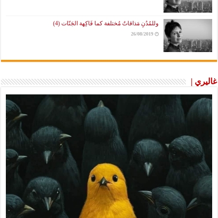
وللمُدُنِ مَذاقاتٌ مُختلفة كما فَاكِهة الجَنّات (4)
26/08/2019
غاليري |