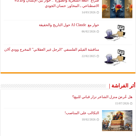
صراع “اللغة الشعرية والصورة”.. حوار بين الإنسان والذكاء
الاصطناعي ـ المحاور: حسان الجودي
14/03/2026
حوار مع AI Claude حول التاريخ والحقيقة
06/02/2026
مناقشة الفيلم الفلسفي “الرجل غير العقلاني” المخرج وودي آلان
22/02/2025
أثر الفراشة |
هل عُرضَ منزل الشاعر نزار قباني للبيع؟
15/07/2026
التكالب على المناصب!
18/02/2026