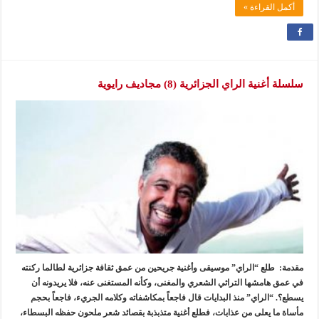
أكمل القراءة »
سلسلة أغنية الراي الجزائرية (8) مجاديف رايوية
مقدمة: طلع “الراي” موسيقى وأغنية جريحين من عمق ثقافة جزائرية لطالما ركنته
في عمق هامشها التراثي الشعري والمغنى، وكأنه المستغنى عنه، فلا يريدونه أن
يسطع؟. “الراي” منذ البدايات قال فاجعاً بمكاشفاته وكلامه الجريء، فاجعاً بحجم
مأساة ما يعلى من عذابات، فطلع أغنية متذبذبة بقصائد شعر ملحون حفظه البسطاء،