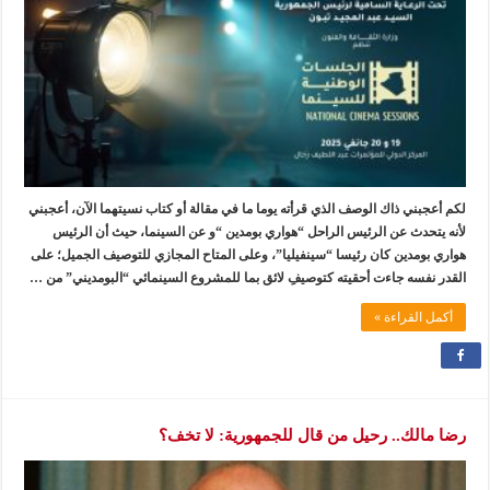
لكم أعجبني ذاك الوصف الذي قرأته يوما ما في مقالة أو كتاب نسيتهما الآن، أعجبني
لأنه يتحدث عن الرئيس الراحل “هواري بومدين “و عن السينما، حيث أن الرئيس
هواري بومدين كان رئيسا “سينفيليا”، وعلى المتاح المجازي للتوصيف الجميل؛ على
القدر نفسه جاءت أحقيته كتوصيفِ لائق بما للمشروع السينمائي “البومديني” من …
أكمل القراءة »
رضا مالك.. رحيل من قال للجمهورية: لا تخف؟