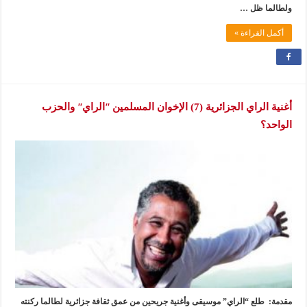
ولطالما ظل …
أكمل القراءة »
أغنية الراي الجزائرية (7) الإخوان المسلمين ʺالرايʺ والحزب
الواحد؟
مقدمة: طلع “الراي” موسيقى وأغنية جريحين من عمق ثقافة جزائرية لطالما ركنته