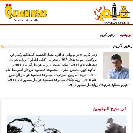
الرئيسية
»
زهير كريم
زهير كريم
زهير كريم، قاص وروائي عراقي، يحمل الجنسية البلجيكية ويُقيم في
بروكسل، مواليد بغداد 1965، صدر له: "قلب اللقلق"، رواية عن دار
فضاءات عام 2011، "صائد الجثث"، رواية عن دار أثر عام 2014،
"ماكينة كبيرة تدهس المارة"، مجموعة قصصيية عن دار المتوسط عام
2017، "فرقة العازفين الحزانى"، مجموعة قصصية عن دار الرافدين
عام 2018، "رومانتيكا"، مجموعة قصصية عن دار سطور عام 2019،
"غيوم شمالية شرقية"، رواية دار سطور 2020.
في مديح النيكوتين