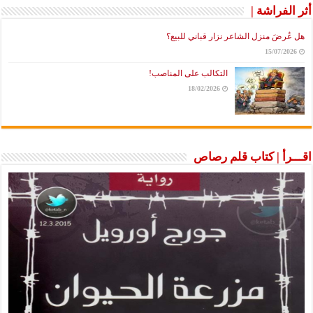
أثر الفراشة |
هل عُرضَ منزل الشاعر نزار قباني للبيع؟
15/07/2026
التكالب على المناصب!
18/02/2026
اقـــرأ | كتاب قلم رصاص