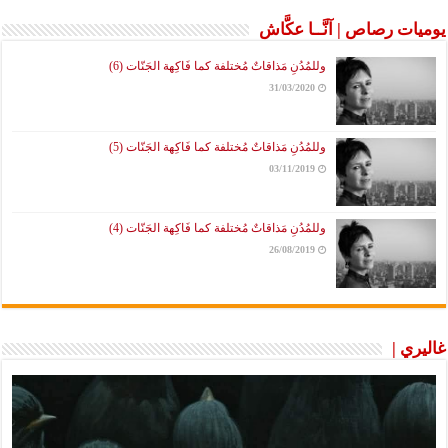
يوميات رصاص | آنَّــا عكَّاش
وللمُدُنِ مَذاقاتٌ مُختلفة كما فَاكِهة الجَنّات (6)
31/03/2020
وللمُدُنِ مَذاقاتٌ مُختلفة كما فَاكِهة الجَنّات (5)
03/11/2019
وللمُدُنِ مَذاقاتٌ مُختلفة كما فَاكِهة الجَنّات (4)
26/08/2019
غاليري |