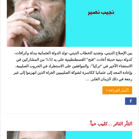
بين الإصلاح الديني، وتجديد الخطاب الديني، تولد الدولة العثمانية ببدلة وكرافات،
كدولة دينية حديثة أعادت “فتح” القسطنطينية على يد 52% من المشاركين في
الاستفتاء الأخير في “تركيا”، والموافقين على الاستطراد في الحروب الصليبية،
وإعادة المجد إلى عثمانيا ككاسرة لشوكة الصليبيين الغزاة الذين انهزموا إلى غير
رجعة في ذلك الزمان الغابر. …
أكمل القراءة »
الثأر الثائر …كليب حياً