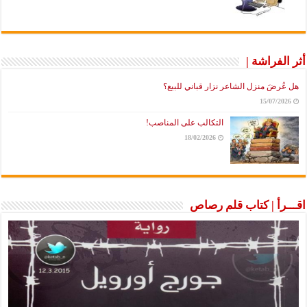
أثر الفراشة |
هل عُرضَ منزل الشاعر نزار قباني للبيع؟
15/07/2026
التكالب على المناصب!
18/02/2026
اقـــرأ | كتاب قلم رصاص