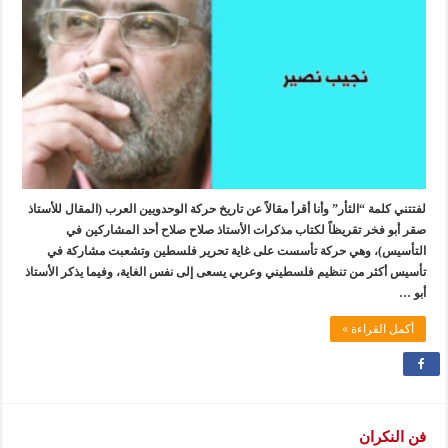
لفتتني كلمة “الثأر” وأنا أقرأ مقالاً عن تاريخ حركة الوحدويين العرب (المقال للأستاذ
صقر أبو فخر تقريظاً لكتاب مذكرات الأستاذ صلاح صلاح أحد المشاركين في
التأسيس)، وهي حركة تأسست على غاية تحرير فلسطين وتشعبت مشاركة في
تأسيس أكثر من تنظيم فلسطيني وعربي يسعى إلى نفس الغاية، وفيما يذكر الأستاذ
أبو …
أكمل القراءة »
فن النكران