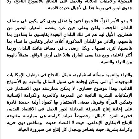
المبذولة والأمنيات الخلابة، والعمل على اللحاق بالأنموذج الناجح، ولا
جدوى ليس في يومنا هذا بل لأجيال عديدة قادمة.
لا يبدو الأمر لغزاً، فالجميع اجتهد واشتغل ونوى كي يكون في مصاف
البلدان الناجحة، ولكن وعلى حين غرة ينفصم المعيار، ليصير من
شطرين، الأول لهم هم في تلك البلدان البعيدة يقايسون ما يشاءون بما
يناسبهم، والثاني هو للبلدان المذكورة أعلاه، تعاير وتقايس ما تشاء بما
يناسبنها، لترى نفسها ـ وبكل رضى ـ في مصاف هاتيك البلدان وربما
أكثر فاعلية، ومع هذا يبقى الفارق هائلا على أرض الواقع، متمثلاً بالهوة
بين الثراء والتنمية.
والثراء والتنمية مسألة استثمارية، تتمثل بالنجاح في توظيف الإمكانيات
الموجودة، أو التي يمكن إيجادها في سبيل التماثل والندية مع الأنموذج
الغالب، وهذا موضوع حضاري، لا يمكن ممارسته دون الاستثمار في
الإمكانيات البشرية الناتجة عن المعرفة وكالحرية والكرامة الإنسانية
وتمكين المرأة وغيرها، بمعنى الاستثمار بها كمواد أولية جديدة قادرة
على إعادة إنتاج المعرفة المعادلة لدور العمل في الاقتصاد القديم،
فحرية الفرد كمثال، وخصوصاً صيانة كرامته هي ممارسة مفتوحة
للإنتاج الابتكاري الإبداعي، حيث لا اقتصاد حديث ومنافس دون حرية
وكرامة بشرية، حيث يتضافر وينجدل كل إنتاج في سيرورة الحياة.