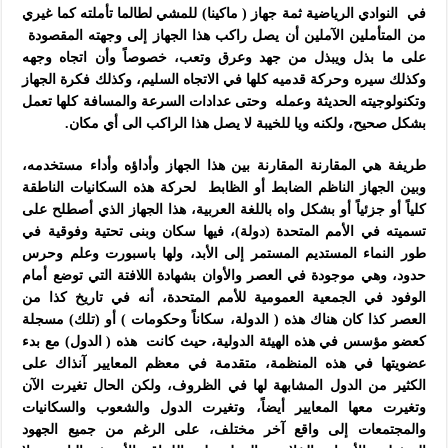
في النوادي الرياضية ثمة جهاز ( ماكينا) للمشي لطالما تأملته كما غيري
من المتأملين الآملين أن يصل راكب هذا الجهاز إلى وجهته المقصودة
على ما بذل ويبذل من جهد وعرق وتعب، خصوصاً وأن اتجاه وجهه
وكذلك سيره وحركة قدميه كلها في الاتجاه السليم، وكذلك فكرة الجهاز
وتكنولوجيته الحديثة وعمله وحتى عدادات السرعة والمسافة كلها تعمل
بشكل صحيح، ولكنه ويا للخيبة لا يصل هذا الراكب الى أي مكان.
طريفة هي المقارنة المقارنة بين هذا الجهاز وأداؤه وأداء مستخدمه،
وبين الجهاز الناظم الضابط أو الظابط لحركة هذه السكانيات الناطقة
كلياً أو جزئياً أو بشكل واه باللغة العربية، هذا الجهاز الذي أصطلح على
تسميته في الأمم المتحدة (دولة)، فيها سكان وبنى تحتية وفوقية في
طور النماء المستديم المستمر إلى الأبد، ولها باسبورت وعلم وحرس
حدود، وهي موجودة في العصر والأوان بشهادة اللافتة التي توضع أمام
الوفود في الجمعية العمومية للأمم المتحدة، أنه في تاريخ كذا من
العصر كذا كان هناك هذه ( الدولة، سكاناً وحكومات ) أو (تلك) مسجلة
كعضو مؤسس في هذه الهيئة الدولية، حيث كانت هذه ( الدول) مع بدء
عضويتها في هذه المنظمة، متقدمة في معظم المعايير آنذاك على
الكثير من الدول المشابهة لها في الظروف، ولكن الحال تغيرت الآن
وتغيرت معها المعايير أيضاً، وتغيرت الدول والشعوب والسكانيات
والمجتمعات إلى واقع آخر مختلف، على الرغم من جميع الجهود