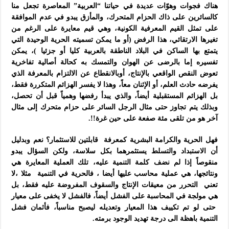
هناك فجوات وهوّات عديدة في حياتنا “العربية” المعاصرة تجعل منا
كالسائرين على ذاك الحزام المتحرك، والمأزق يبدو في عدم الموافقة
على تمثل القيم المعرفية الكونية، وهي قيم معايرة على الرغم من
تغيرها الارتقائي، هذا الرفض (أو ما يمكن تسميته الحرية الوحيدة التي
يتمتع بها الساكن في البلاد الناطقة بالعربية كليا أو جزئيا )، يمكن
تفسيره إما بالرضى عن الهوان والتمسك به كحالة أصالية تفاخرية
تعوض النقص الواقعي بالإنتاج، أوبالانقطاع عن الالتزام بالمعرفة الذي
يفرضه حادث العلم، أو الإثنان معاً، وهذا لا يفسر الهزائم المتكررة فقط،
بل الهزائم المستقبلية أيضاً، والذي يبدأ رفضها وهمياً قبل أن تحصل،
وبذلك يتم تجاوز حتى مثال الرجل السائر على حزام متحرك إلى مثال
آخر هو من تلقى مئة صفعة على حين غرة!!.
فهل الحرية والكرامة البشرية كمعرفة قابلتين للاستثمار؟ نعم وبدليل
أن الاستبداد والتسلط يستثمرهما بكل سلاسة، ولكن السؤال يبدو
منقوصاً إذا لم نضف كلمة التنمية عليه، تلك العملية المعايرة هي
ونتائجها، هي عملية محاسب عليها أيضا ، فالحرية في التنمية مثلا ،لا
تعني التحرر من معيقات الإنتاج والسقوف المفروضة عليه فقط، بل
هي مولجة في المحاسبة على الفشل أيضاً، فالفشل لا يخفى على معيار
حتى لو تم تكييف هذا المعيار وتعديله ليصبح مناسباً، فأثمان فشل
التنمية باهظة الى درجة تهديد الوجود برمته.