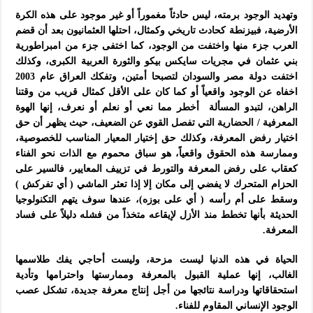
وتهديد الوجود برمته، ليس حادثاً مغموراً أو غير موجود على هذه الكرة
الأرضية، فبيزنطة كحادث تاريخي وكمثال، احتلها العثمانيون بعد أن قضم
العرب جزء منها واختفت من الوجود، كما اختفى جزء من امبراطورية
بني عثمان في مجريات سايكس بيكو والثورة العربية الكبرى، وكذلك
اختفت دولة مصر والسودان لتصبحا أمتين، وتفكك العراق عام 2003
اخفاه عن الوجود واقعياً أو كما كان على الأقل كمثال قريب من وقتنا
الراهن، لتبدو المسألة أخطر مما نعي أو نعلم أو نعرف، إنها الهوة
المعرفية / الحضارية التي تفصل القوي عن الضعيف، حيث يظهر أن حق
اختيار رفض المعرفة، وكذلك حق إختيار المعيار المناسب للخصوصية،
وممارسة هذه الحقوق واقعياً، هو سباق محموم مع الذات نحو الفناء
كعقاب على رفض المعرفة والتورط في تزييف المعايير، فالسير على
الحزام المتحرك لا يفضي إلى مكان إلا إذا تعثر الماشي ( أي تفركش )
وسقط على أم رأسه ( أي على بوزه)، عندها سوف يتهم التكنولوجيا
الحديثة بأنها تخطط منذ الأزل لإيقاعه متخذاً من فشله دليلاً على فساد
المعرفة.
الحياة في هذه الدنيا ليست مزحة، وليست أحاجي يفك طلاسمها
الغالب، إنها عملية القبول بالمعرفة وممارستها واحترامها وتأدية
استحقاقاتها ودراسة نتائجها من أجل إنتاج معرفة جديدة، تشكل عصب
الوجود الإنساني المقاوم للفناء.