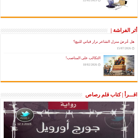
22/02/2025
أثر الفراشة |
هل عُرضَ منزل الشاعر نزار قباني للبيع؟
15/07/2026
التكالب على المناصب!
18/02/2026
اقـــرأ | كتاب قلم رصاص